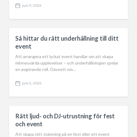
juni 9, 2026
P
o
s
t
d
a
Så hittar du rätt underhållning till ditt
t
event
e
Att arrangera ett lyckat event handlar om att skapa
minnesvärda upplevelser – och underhållningen spelar
en avgörande roll. Oavsett om…
juni 3, 2026
P
o
s
t
d
a
Rätt ljud- och DJ-utrustning för fest
t
och event
e
Att skapa rätt stämning på en fest eller ett event