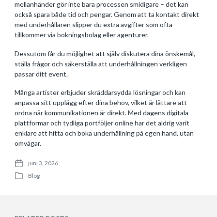
mellanhänder gör inte bara processen smidigare – det kan
också spara både tid och pengar. Genom att ta kontakt direkt
med underhållaren slipper du extra avgifter som ofta
tillkommer via bokningsbolag eller agenturer.
Dessutom får du möjlighet att själv diskutera dina önskemål,
ställa frågor och säkerställa att underhållningen verkligen
passar ditt event.
Många artister erbjuder skräddarsydda lösningar och kan
anpassa sitt upplägg efter dina behov, vilket är lättare att
ordna när kommunikationen är direkt. Med dagens digitala
plattformar och tydliga portföljer online har det aldrig varit
enklare att hitta och boka underhållning på egen hand, utan
omvägar.
juni 3, 2026
P
Blog
o
P
s
o
t
s
d
t
a
e