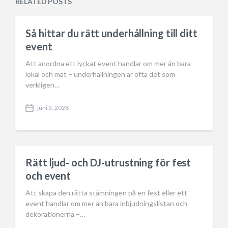
RELATED POSTS
t
d
e
i
n
Så hittar du rätt underhållning till ditt
event
Att anordna ett lyckat event handlar om mer än bara
lokal och mat – underhållningen är ofta det som
verkligen…
juni 3, 2026
P
o
s
t
d
a
Rätt ljud- och DJ-utrustning för fest
t
och event
e
Att skapa den rätta stämningen på en fest eller ett
event handlar om mer än bara inbjudningslistan och
dekorationerna –…