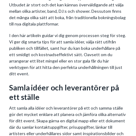
Utbudet är stort och det kan kännas överväldigande att välja
mellan olika artister, band, DJ:s och shower. Dessutom finns
det många olika sätt att boka, från traditionella bokningsbolag
till nya digitala plattformar.
I den här artikeln guidar vi dig genom processen steg för steg.
Vi ger dig smarta tips för att samla idéer, välja rätt utifrån
publiken och tillfället, samt hur du kan boka underhållare på
ett smidigt och kostnadseffektivt sätt. Oavsett om du
arrangerar ett litet mingel eller en stor gala får du här
verktygen för att hitta den perfekta underhållningen till just
ditt event.
Samla idéer och leverantörer på
ett ställe
Att samla alla idéer och leverantörer på ett och samma ställe
gör det mycket enklare att planera och jämföra olika alternativ
för ditt event. Skapa gärna en digital mapp eller ett dokument
där du samlar kontaktuppgifter, prisuppgifter, länkar till
artisters eller underhållares sidor samt inspirationsbilder och