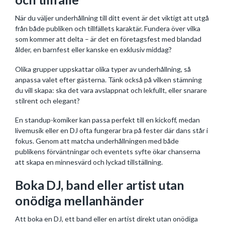
När du väljer underhållning till ditt event är det viktigt att utgå
från både publiken och tillfällets karaktär. Fundera över vilka
som kommer att delta – är det en företagsfest med blandad
ålder, en barnfest eller kanske en exklusiv middag?
Olika grupper uppskattar olika typer av underhållning, så
anpassa valet efter gästerna. Tänk också på vilken stämning
du vill skapa: ska det vara avslappnat och lekfullt, eller snarare
stilrent och elegant?
En standup-komiker kan passa perfekt till en kickoff, medan
livemusik eller en DJ ofta fungerar bra på fester där dans står i
fokus. Genom att matcha underhållningen med både
publikens förväntningar och eventets syfte ökar chanserna
att skapa en minnesvärd och lyckad tillställning.
Boka DJ, band eller artist utan
onödiga mellanhänder
Att boka en DJ, ett band eller en artist direkt utan onödiga