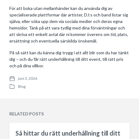
För att boka utan mellanhänder kan du använda dig av
specialiserade plattformar där artister, DJ:s och band listar sig
själva, eller söka upp dem via sociala medier och deras egna
hemsidor. Tänk på att vara tydlig med dina förväntningar och
att skriva ett enkelt avtal där ni kommer överens om tid, plats,
ersättning och eventuella särskilda önskemål.
På så sätt kan du känna dig trygg i att allt blir som du har tänkt
dig – och du får rätt underhållning till ditt event, till rätt pris
och på dina villkor.
juni 3, 2026
P
Blog
o
P
s
o
t
s
d
t
a
e
RELATED POSTS
t
d
e
i
n
Så hittar du rätt underhållning till ditt