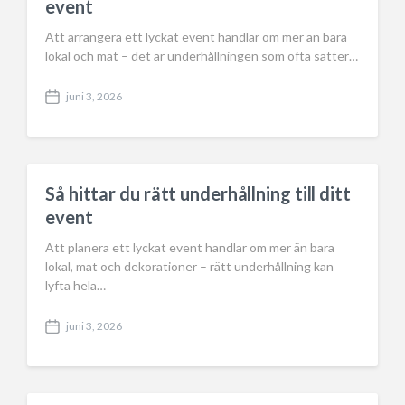
event
Att arrangera ett lyckat event handlar om mer än bara
lokal och mat – det är underhållningen som ofta sätter…
juni 3, 2026
P
o
s
t
d
a
Så hittar du rätt underhållning till ditt
t
event
e
Att planera ett lyckat event handlar om mer än bara
lokal, mat och dekorationer – rätt underhållning kan
lyfta hela…
juni 3, 2026
P
o
s
t
d