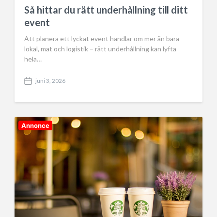
a
Så hittar du rätt underhållning till ditt
t
event
e
Att planera ett lyckat event handlar om mer än bara
lokal, mat och logistik – rätt underhållning kan lyfta
hela…
juni 3, 2026
P
o
s
t
d
Annonce
a
t
e