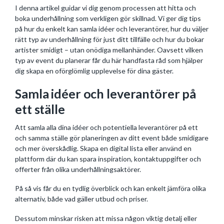
I denna artikel guidar vi dig genom processen att hitta och
boka underhållning som verkligen gör skillnad. Vi ger dig tips
på hur du enkelt kan samla idéer och leverantörer, hur du väljer
rätt typ av underhållning för just ditt tillfälle och hur du bokar
artister smidigt – utan onödiga mellanhänder. Oavsett vilken
typ av event du planerar får du här handfasta råd som hjälper
dig skapa en oförglömlig upplevelse för dina gäster.
Samla idéer och leverantörer på
ett ställe
Att samla alla dina idéer och potentiella leverantörer på ett
och samma ställe gör planeringen av ditt event både smidigare
och mer överskådlig. Skapa en digital lista eller använd en
plattform där du kan spara inspiration, kontaktuppgifter och
offerter från olika underhållningsaktörer.
På så vis får du en tydlig överblick och kan enkelt jämföra olika
alternativ, både vad gäller utbud och priser.
Dessutom minskar risken att missa någon viktig detalj eller