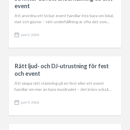
t
event
e
Att anordna ett lyckat event handlar inte bara om lokal,
mat och gäster – rätt underhållning är ofta det som…
juni 3, 2026
P
o
s
t
d
a
Rätt ljud- och DJ-utrustning för fest
t
och event
e
Att skapa rätt stämning på en fest eller ett event
handlar om mer än bara musikvalet – det krävs också…
juni 9, 2026
P
o
s
t
d