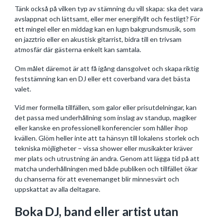
Tänk också på vilken typ av stämning du vill skapa: ska det vara
avslappnat och lättsamt, eller mer energifyllt och festligt? För
ett mingel eller en middag kan en lugn bakgrundsmusik, som
en jazztrio eller en akustisk gitarrist, bidra till en trivsam
atmosfär där gästerna enkelt kan samtala.
Om målet däremot är att få igång dansgolvet och skapa riktig
feststämning kan en DJ eller ett coverband vara det bästa
valet.
Vid mer formella tillfällen, som galor eller prisutdelningar, kan
det passa med underhållning som inslag av standup, magiker
eller kanske en professionell konferencier som håller ihop
kvällen. Glöm heller inte att ta hänsyn till lokalens storlek och
tekniska möjligheter – vissa shower eller musikakter kräver
mer plats och utrustning än andra. Genom att lägga tid på att
matcha underhållningen med både publiken och tillfället ökar
du chanserna för att evenemanget blir minnesvärt och
uppskattat av alla deltagare.
Boka DJ, band eller artist utan