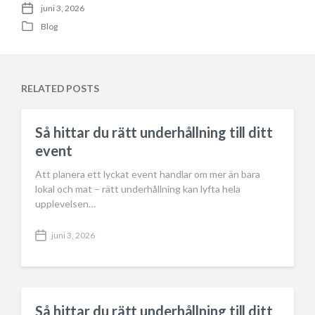
juni 3, 2026
P
Blog
o
P
s
o
t
s
d
t
a
e
RELATED POSTS
t
d
e
i
n
Så hittar du rätt underhållning till ditt
event
Att planera ett lyckat event handlar om mer än bara
lokal och mat – rätt underhållning kan lyfta hela
upplevelsen…
juni 3, 2026
P
o
s
t
d
a
Så hittar du rätt underhållning till ditt