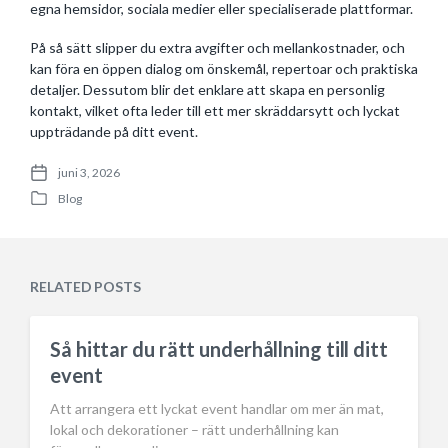
egna hemsidor, sociala medier eller specialiserade plattformar.
På så sätt slipper du extra avgifter och mellankostnader, och
kan föra en öppen dialog om önskemål, repertoar och praktiska
detaljer. Dessutom blir det enklare att skapa en personlig
kontakt, vilket ofta leder till ett mer skräddarsytt och lyckat
uppträdande på ditt event.
juni 3, 2026
P
Blog
o
P
s
o
t
s
d
t
a
e
RELATED POSTS
t
d
e
i
n
Så hittar du rätt underhållning till ditt
event
Att arrangera ett lyckat event handlar om mer än mat,
lokal och dekorationer – rätt underhållning kan