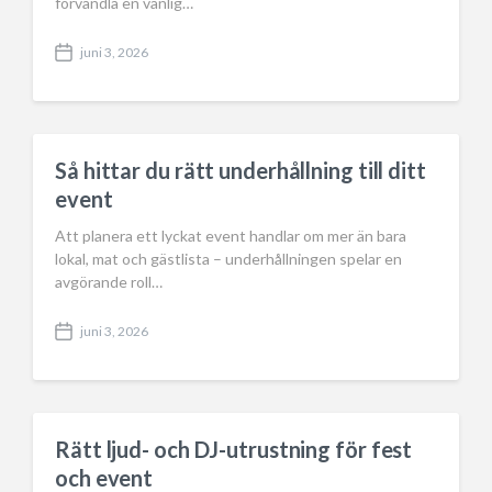
förvandla en vanlig…
juni 3, 2026
P
o
s
t
d
a
Så hittar du rätt underhållning till ditt
t
event
e
Att planera ett lyckat event handlar om mer än bara
lokal, mat och gästlista – underhållningen spelar en
avgörande roll…
juni 3, 2026
P
o
s
t
d
a
Rätt ljud- och DJ-utrustning för fest
t
och event
e