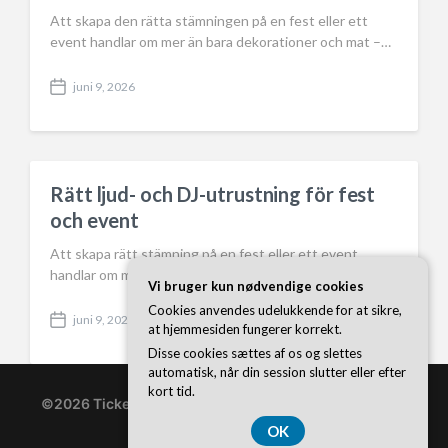
Att skapa den rätta stämningen på en fest eller ett
event handlar om mer än bara dekorationer och mat –…
juni 9, 2026
P
o
s
t
d
a
Rätt ljud- och DJ-utrustning för fest
t
och event
e
Att skapa rätt stämning på en fest eller ett event
handlar om mer än bara dekorationer och mat – ljudet…
Vi bruger kun nødvendige cookies
Cookies anvendes udelukkende for at sikre,
juni 9, 2026
P
at hjemmesiden fungerer korrekt.
o
Disse cookies sættes af os og slettes
s
automatisk, når din session slutter eller efter
t
kort tid.
d
©2026 Ticketonline.se
| WordPress Theme by
Superb
a
WordPress Themes
OK
t