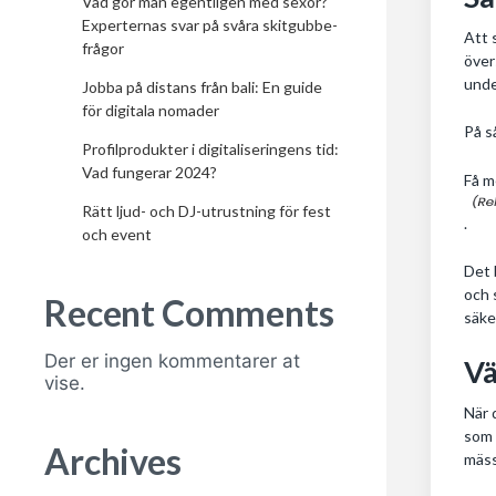
Vad gör man egentligen med sexor?
Experternas svar på svåra skitgubbe-
Att 
frågor
över
unde
Jobba på distans från bali: En guide
för digitala nomader
På s
Profilprodukter i digitaliseringens tid:
Vad fungerar 2024?
Få m
Rätt ljud- och DJ-utrustning för fest
.
och event
Det 
och 
Recent Comments
säke
Der er ingen kommentarer at
Vä
vise.
När 
som 
Archives
mäs