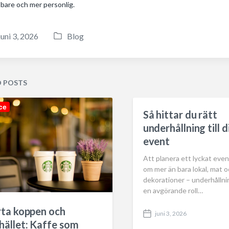
bare och mer personlig.
juni 3, 2026
Blog
P
o
s
t
D POSTS
e
d
ce
Så hittar du rätt
i
underhållning till d
n
event
Att planera ett lyckat even
om mer än bara lokal, mat 
dekorationer – underhållni
en avgörande roll…
rta koppen och
juni 3, 2026
P
ället: Kaffe som
o