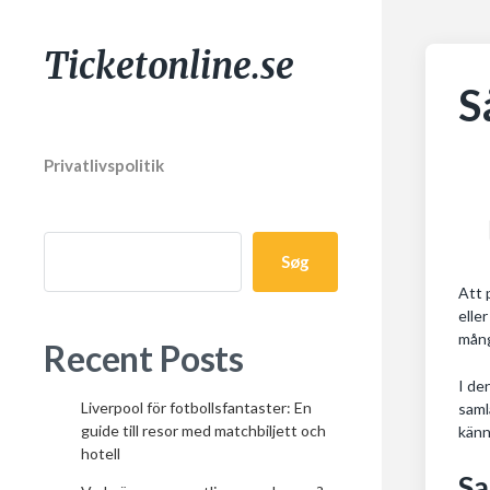
Ticketonline.se
S
Privatlivspolitik
Søg
Att 
elle
mång
Recent Posts
I de
Liverpool för fotbollsfantaster: En
saml
guide till resor med matchbiljett och
känn
hotell
Sa