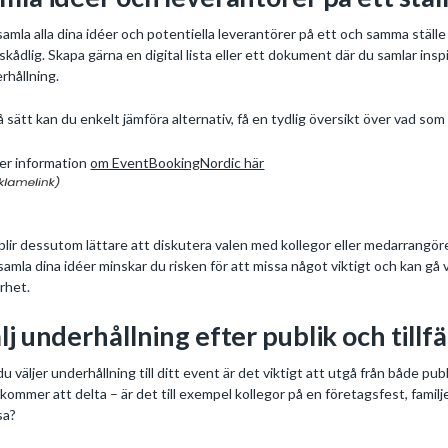
samla alla dina idéer och potentiella leverantörer på ett och samma ställ
skådlig. Skapa gärna en digital lista eller ett dokument där du samlar inspi
rhållning.
å sätt kan du enkelt jämföra alternativ, få en tydlig översikt över vad so
er information
om EventBookingNordic här
blir dessutom lättare att diskutera valen med kollegor eller medarrangöre
samla dina idéer minskar du risken för att missa något viktigt och kan gå
rhet.
lj underhållning efter publik och tillfä
du väljer underhållning till ditt event är det viktigt att utgå från både pu
kommer att delta – är det till exempel kollegor på en företagsfest, familj
sa?