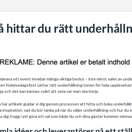
å hittar du rätt underhållni
planera ett event innebär många viktiga beslut – inte minst valet av und
r en födelsedagsfest sätter rätt underhållning tonen för hela upplevelsen. 
a och det kan kännas svårt att veta var man ska börja.
n här artikeln guidar vi dig genom processen att hitta och boka underhålln
a inspiration, vad du bör tänka på när du väljer underhållning och hur du e
a dig trygg i att göra ett val som både du och dina gäster kommer minnas
mla idéer och leverantörer på ett stäl