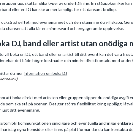
a grupper uppskattar olika typer av underhållning. En ståuppkomiker kan 
rband eller en DJ kanske är mer lämpligt för ett dansant bröllop.
 också på syftet med evenemanget och den stämning du vill skapa. Genom 
 du chansen att alla får en minnesvärd och engagerande upplevelse.
ka DJ, band eller artist utan onödiga
du vill boka en DJ, ett band eller en artist till ditt event kan det vara fr
 innebär det både högre kostnader och mindre direktkontakt med underh
hittar du mer
information om boka DJ
m att boka direkt med artisten eller gruppen slipper du onödiga avgifter
de som ska stå på scenen. Det ger större flexibilitet kring upplägg, låtv
r just ditt evenemang.
utom blir kommunikationen smidigare och eventuella ändringar enklare at
 har idag egna hemsidor eller finns på plattformar där du kan kontakta 