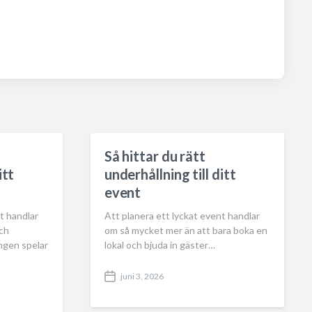
Så hittar du rätt
itt
underhållning till ditt
event
t handlar
Att planera ett lyckat event handlar
och
om så mycket mer än att bara boka en
ngen spelar
lokal och bjuda in gäster…
juni 3, 2026
P
o
s