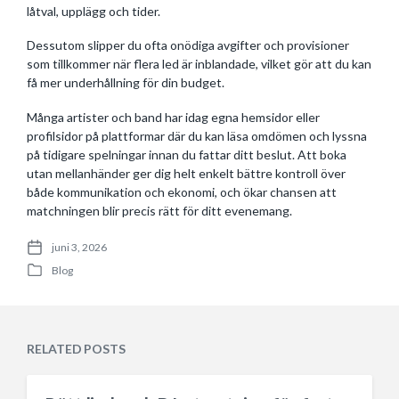
låtval, upplägg och tider.
Dessutom slipper du ofta onödiga avgifter och provisioner
som tillkommer när flera led är inblandade, vilket gör att du kan
få mer underhållning för din budget.
Många artister och band har idag egna hemsidor eller
profilsidor på plattformar där du kan läsa omdömen och lyssna
på tidigare spelningar innan du fattar ditt beslut. Att boka
utan mellanhänder ger dig helt enkelt bättre kontroll över
både kommunikation och ekonomi, och ökar chansen att
matchningen blir precis rätt för ditt evenemang.
juni 3, 2026
P
Blog
o
P
s
o
t
s
d
t
a
e
RELATED POSTS
t
d
e
i
n