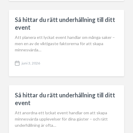
s
t
d
a
Så hittar du rätt underhållning till ditt
t
event
e
Att planera ett lyckat event handlar om många saker –
men en av de viktigaste faktorerna för att skapa
minnesvärda…
juni 3, 2026
P
o
s
t
d
a
Så hittar du rätt underhållning till ditt
t
event
e
Att anordna ett lyckat event handlar om att skapa
minnesvärda upplevelser för dina gäster – och rätt
underhållning är ofta…