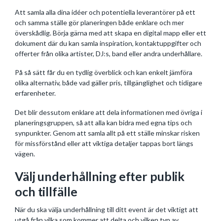
Att samla alla dina idéer och potentiella leverantörer på ett
och samma ställe gör planeringen både enklare och mer
överskådlig. Börja gärna med att skapa en digital mapp eller ett
dokument där du kan samla inspiration, kontaktuppgifter och
offerter från olika artister, DJ:s, band eller andra underhållare.
På så sätt får du en tydlig överblick och kan enkelt jämföra
olika alternativ, både vad gäller pris, tillgänglighet och tidigare
erfarenheter.
Det blir dessutom enklare att dela informationen med övriga i
planeringsgruppen, så att alla kan bidra med egna tips och
synpunkter. Genom att samla allt på ett ställe minskar risken
för missförstånd eller att viktiga detaljer tappas bort längs
vägen.
Välj underhållning efter publik
och tillfälle
När du ska välja underhållning till ditt event är det viktigt att
utgå från vilka som kommer att delta och vilken typ av