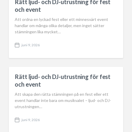
Rätt ljud- och DJ-utrustning för fest
och event
Att ordna en lyckad fest eller ett minnesvärt event
handlar om många olika detaljer, men inget sätter
stämningen lika mycket…
juni 9, 2026
P
o
s
t
d
a
Rätt ljud- och DJ-utrustning för fest
t
och event
e
Att skapa den rätta stämningen på en fest eller ett
event handlar inte bara om musikvalet – ljud- och DJ-
utrustningen…
juni 9, 2026
P
o