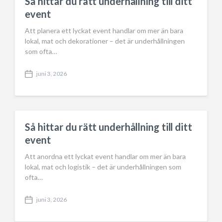
Så hittar du rätt underhållning till ditt
event
Att planera ett lyckat event handlar om mer än bara
lokal, mat och dekorationer – det är underhållningen
som ofta…
juni 3, 2026
P
o
s
t
d
a
Så hittar du rätt underhållning till ditt
t
event
e
Att anordna ett lyckat event handlar om mer än bara
lokal, mat och logistik – det är underhållningen som
ofta…
juni 3, 2026
P
o
s