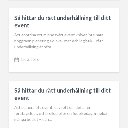
t
d
a
Så hittar du rätt underhållning till ditt
t
event
e
Att anordna ett minnesvärt event kräver inte bara
noggrann planering av lokal, mat och logistik – rätt
underhållning är ofta…
juni 3, 2026
P
o
s
t
d
a
Så hittar du rätt underhållning till ditt
t
event
e
Att planera ett event, oavsett om det är en
företagsfest, ett bröllop eller en födelsedag, innebär
många beslut – och…