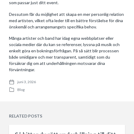
som passar just ditt event.
Dessutom får du möjlighet att skapa en mer personlig relation
med artisten, vilket ofta leder till en bättre förståelse för dina
önskemål och arrangemangets specifika behov.
Många artister och band har idag egna webbplatser eller
sociala medier där du kan se referenser, lyssna på musik och
enkelt göra en bokningsförfrågan. På så sätt blir processen
både smidigare och mer transparent, samtidigt som du
försäkrar dig om att underhållningen motsvarar dina
förväntningar.
juni 3, 2026
P
Blog
o
P
s
o
t
s
d
t
a
e
RELATED POSTS
t
d
e
i
n