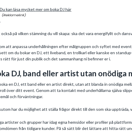
Du kan läsa mycket mer om boka DJ här
.
 också på vilken stämning du vill skapa: ska det vara energifyllt och dans
m att anpassa underhållningen efter målgruppen och syftet med eventet
ett om du bokar en DJ, ett liveband, en trollkarl eller kanske en standu
s rätt för just din publik och det sammanhang ni befinner er i.
ka DJ, band eller artist utan onödiga
boka en DJ, ett band eller en artist direkt, utan att blanda in onödiga m
roll över ditt event. Genom att ta kontakt med underhållarna själva slippe
emål och förväntningar.
utom har du möjlighet att ställa frågor direkt till den som ska uppträda, v
a artister och grupper har idag egna hemsidor eller profiler på plattforma
 omdömen från tidigare kunder. På så sätt blir det lättare att hitta rätt