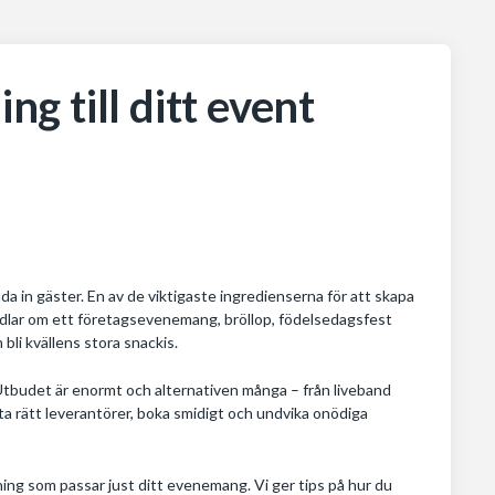
ng till ditt event
da in gäster. En av de viktigaste ingredienserna för att skapa
ndlar om ett företagsevenemang, bröllop, födelsedagsfest
bli kvällens stora snackis.
 Utbudet är enormt och alternativen många – från liveband
itta rätt leverantörer, boka smidigt och undvika onödiga
lning som passar just ditt evenemang. Vi ger tips på hur du