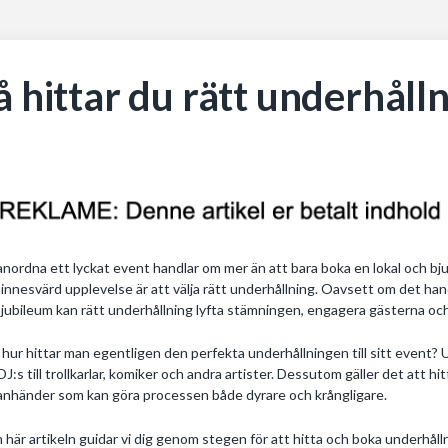
å hittar du rätt underhållni
anordna ett lyckat event handlar om mer än att bara boka en lokal och bju
innesvärd upplevelse är att välja rätt underhållning. Oavsett om det ha
r jubileum kan rätt underhållning lyfta stämningen, engagera gästerna och 
hur hittar man egentligen den perfekta underhållningen till sitt event?
DJ:s till trollkarlar, komiker och andra artister. Dessutom gäller det att h
anhänder som kan göra processen både dyrare och krångligare.
n här artikeln guidar vi dig genom stegen för att hitta och boka underhål