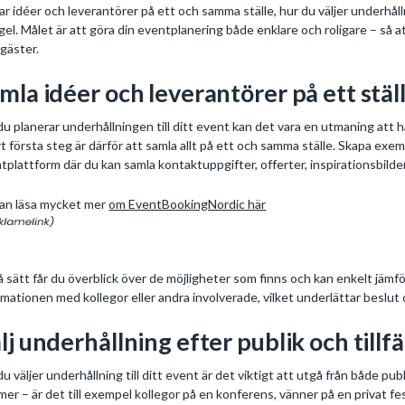
ar idéer och leverantörer på ett och samma ställe, hur du väljer underhålln
gel. Målet är att göra din eventplanering både enklare och roligare – så 
 gäster.
mla idéer och leverantörer på ett stäl
du planerar underhållningen till ditt event kan det vara en utmaning att håll
t första steg är därför att samla allt på ett och samma ställe. Skapa exemp
tplattform där du kan samla kontaktuppgifter, offerter, inspirationsbilder, 
an läsa mycket mer
om EventBookingNordic här
å sätt får du överblick över de möjligheter som finns och kan enkelt jämfö
rmationen med kollegor eller andra involverade, vilket underlättar beslut 
lj underhållning efter publik och tillfä
du väljer underhållning till ditt event är det viktigt att utgå från både pub
er – är det till exempel kollegor på en konferens, vänner på en privat fe