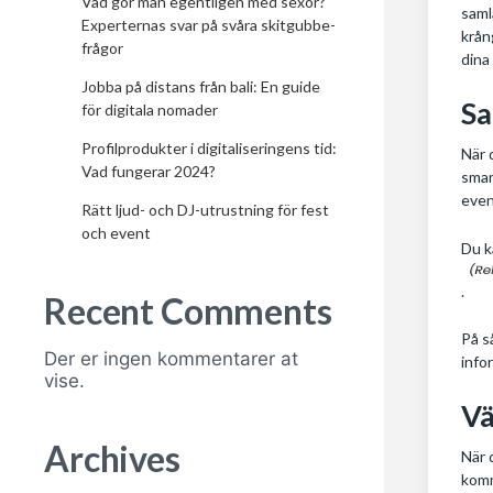
Vad gör man egentligen med sexor?
saml
Experternas svar på svåra skitgubbe-
krån
frågor
dina
Jobba på distans från bali: En guide
Sa
för digitala nomader
Profilprodukter i digitaliseringens tid:
När 
Vad fungerar 2024?
smar
even
Rätt ljud- och DJ-utrustning för fest
och event
Du k
.
Recent Comments
På s
Der er ingen kommentarer at
info
vise.
Vä
Archives
När 
komm