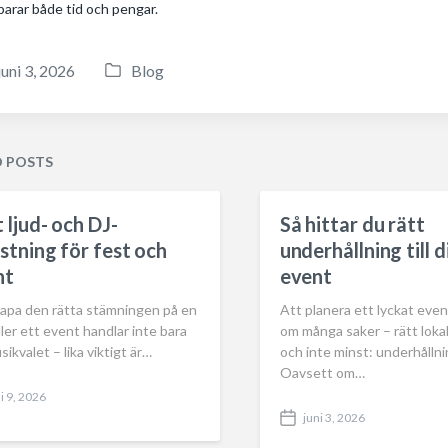
parar både tid och pengar.
juni 3, 2026
Blog
P
o
s
t
D POSTS
e
d
 ljud- och DJ-
Så hittar du rätt
i
stning för fest och
underhållning till d
n
nt
event
kapa den rätta stämningen på en
Att planera ett lyckat even
ller ett event handlar inte bara
om många saker – rätt loka
ikvalet – lika viktigt är…
och inte minst: underhålln
Oavsett om…
i 9, 2026
juni 3, 2026
P
o