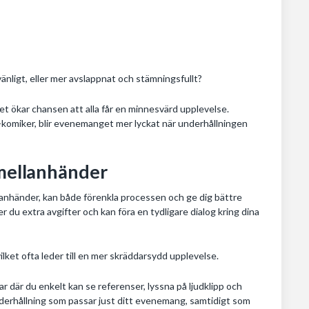
vänligt, eller mer avslappnat och stämningsfullt?
 ökar chansen att alla får en minnesvärd upplevelse.
p-komiker, blir evenemanget mer lyckat när underhållningen
 mellanhänder
ellanhänder, kan både förenkla processen och ge dig bättre
r du extra avgifter och kan föra en tydligare dialog kring dina
ilket ofta leder till en mer skräddarsydd upplevelse.
r där du enkelt kan se referenser, lyssna på ljudklipp och
 underhållning som passar just ditt evenemang, samtidigt som