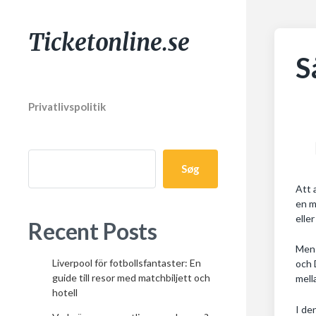
Ticketonline.se
S
Privatlivspolitik
Søg
Att 
en m
elle
Recent Posts
Men 
Liverpool för fotbollsfantaster: En
och 
guide till resor med matchbiljett och
mell
hotell
I de