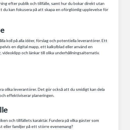
ing efter publik och tillfälle, samt hur du bokar direkt utan
att du kan fokusera på att skapa en oförglömlig upplevelse för
le
a koll på alla idéer, förslag och potentiella leverantörer. Ett
elvis en digital mapp, ett kalkylblad eller använd en
videoklipp och länkar till olika underhållningsalternativ.
ra olika leverantörer. Det gör också att du smidigt kan dela
och effektiviserar planeringen.
lle
liken och tillfällets karaktär. Fundera på vilka gäster som
st eller familjer på ett större evenemang?