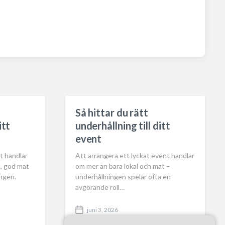
Så hittar du rätt
itt
underhållning till ditt
event
t handlar
Att arrangera ett lyckat event handlar
l, god mat
om mer än bara lokal och mat –
ingen.
underhållningen spelar ofta en
avgörande roll…
juni 3, 2026
P
o