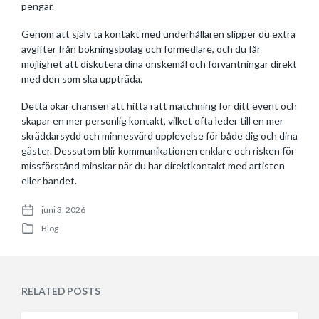
pengar.
Genom att själv ta kontakt med underhållaren slipper du extra
avgifter från bokningsbolag och förmedlare, och du får
möjlighet att diskutera dina önskemål och förväntningar direkt
med den som ska uppträda.
Detta ökar chansen att hitta rätt matchning för ditt event och
skapar en mer personlig kontakt, vilket ofta leder till en mer
skräddarsydd och minnesvärd upplevelse för både dig och dina
gäster. Dessutom blir kommunikationen enklare och risken för
missförstånd minskar när du har direktkontakt med artisten
eller bandet.
juni 3, 2026
P
Blog
o
P
s
o
t
s
d
t
a
e
RELATED POSTS
t
d
e
i