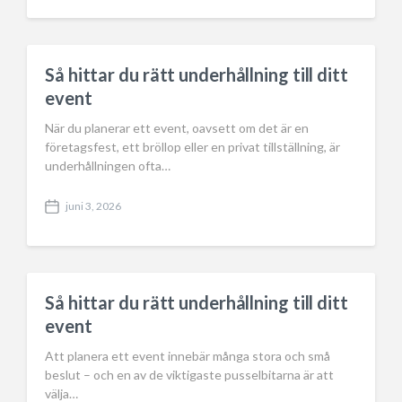
o
s
t
d
a
Så hittar du rätt underhållning till ditt
t
event
e
När du planerar ett event, oavsett om det är en
företagsfest, ett bröllop eller en privat tillställning, är
underhållningen ofta…
juni 3, 2026
P
o
s
t
d
a
Så hittar du rätt underhållning till ditt
t
event
e
Att planera ett event innebär många stora och små
beslut – och en av de viktigaste pusselbitarna är att
välja…