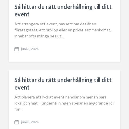
n
Så hittar du rätt underhållning till ditt
event
Att arrangera ett event, oavsett om det är en
företagsfest, ett bröllop eller en privat sammankomst,
innebär ofta många beslut…
juni 3, 2026
P
o
s
t
d
a
Så hittar du rätt underhållning till ditt
t
event
e
Att planera ett lyckat event handlar om mer än bara
lokal och mat – underhållningen spelar en avgörande roll
för…
juni 3, 2026
P