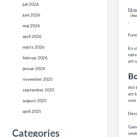
juli 2026
Få m
juni 2026
.
maj 2026
Fund
april 2026
marts 2026
En s
nätv
februar 2026
att 
januar 2026
Bo
november 2025
Att 
september 2025
att 
som 
august 2025
april 2025
Dess
Geno
Categories
omdö