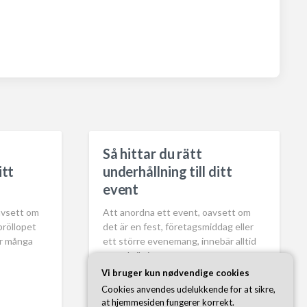
Så hittar du rätt
itt
underhållning till ditt
event
avsett om
Att anordna ett event, oavsett om
bröllopet
det är en fest, företagsmiddag eller
är många
ett större evenemang, innebär alltid
en rad viktiga…
Vi bruger kun nødvendige cookies
juni 3, 2026
Cookies anvendes udelukkende for at sikre,
P
at hjemmesiden fungerer korrekt.
o