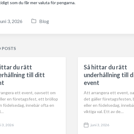
idigt som du får mer valuta för pengarna.
juni 3, 2026
Blog
P
o
s
t
D POSTS
e
d
ittar du rätt
Så hittar du rätt
i
rhållning till ditt
underhållning till d
n
nt
event
rrangera ett event, oavsett om
Att arrangera ett event, o
ller en företagsfest, ett bröllop
det gäller företagsfesten, 
en födelsedag, innebär ofta en
eller en födelsedag, inneb
l…
viktiga val. Ett av de…
i 3, 2026
juni 3, 2026
P
o