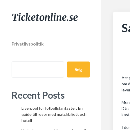
Ticketonline.se
S
Privatlivspolitik
Søg
Att 
om d
leve
Recent Posts
Men 
Liverpool för fotbollsfantaster: En
DJ:s
guide till resor med matchbiljett och
kost
hotell
I de