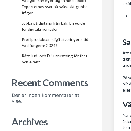
Vad gör man egentligen med sexor?
smid
Experternas svar på svåra skitgubbe-
frågor
Jobba på distans från bali: En guide
för digitala nomader
Profilprodukter i digitaliseringens tid:
Sa
Vad fungerar 2024?
Att 
Rätt ljud- och DJ-utrustning för fest
digi
och event
unde
På s
Recent Comments
blir
elle
Der er ingen kommentarer at
vise.
Vä
När 
Archives
ålde
tema