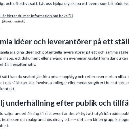
igt och effektivt sätt. Låt oss hjälpa dig skapa ett event som blir både l
Här hittar du mer information om boka DJ
.
mla idéer och leverantörer på ett stäl
samla alla dina idéer och potentiella leverantörer på ett och samma stäl
tal mapp, ett dokument eller använd en evenemangsplattform där du kan spa
rhållningsalternativ.
å sätt kan du snabbt jämföra priser, upplägg och referenser mellan olika 
 det också lättare att involvera kollegor eller medarrangörer i beslutspro
r kontakt.
lj underhållning efter publik och tillfä
du väljer underhållning till ditt event är det viktigt att utgå från både pu
r, intressen och bakgrund hos dina gäster – det som får en grupp kollegor
fest.