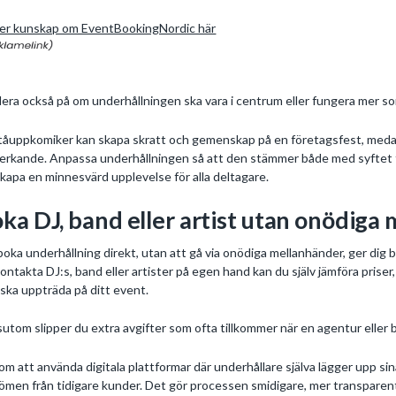
er kunskap om EventBookingNordic här
era också på om underhållningen ska vara i centrum eller fungera mer s
tåuppkomiker kan skapa skratt och gemenskap på en företagsfest, medan 
erkande. Anpassa underhållningen så att den stämmer både med syftet 
skapa en minnesvärd upplevelse för alla deltagare.
ka DJ, band eller artist utan onödiga
boka underhållning direkt, utan att gå via onödiga mellanhänder, ger dig 
kontakta DJ:s, band eller artister på egen hand kan du själv jämföra pris
ska uppträda på ditt event.
utom slipper du extra avgifter som ofta tillkommer när en agentur eller 
m att använda digitala plattformar där underhållare själva lägger upp sina 
men från tidigare kunder. Det gör processen smidigare, mer transparent 