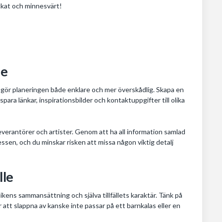
yckat och minnesvärt!
le
le gör planeringen både enklare och mer överskådlig. Skapa en
ra länkar, inspirationsbilder och kontaktuppgifter till olika
leverantörer och artister. Genom att ha all information samlad
cessen, och du minskar risken att missa någon viktig detalj
lle
blikens sammansättning och själva tillfällets karaktär. Tänk på
 att slappna av kanske inte passar på ett barnkalas eller en