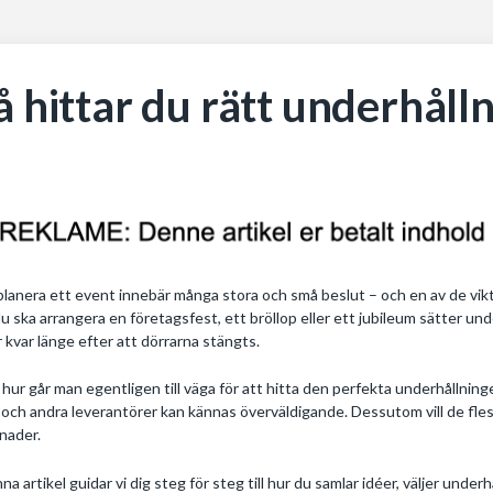
å hittar du rätt underhållni
planera ett event innebär många stora och små beslut – och en av de vikti
u ska arrangera en företagsfest, ett bröllop eller ett jubileum sätter u
r kvar länge efter att dörrarna stängts.
hur går man egentligen till väga för att hitta den perfekta underhållning
 och andra leverantörer kan kännas överväldigande. Dessutom vill de fl
nader.
nna artikel guidar vi dig steg för steg till hur du samlar idéer, väljer unde