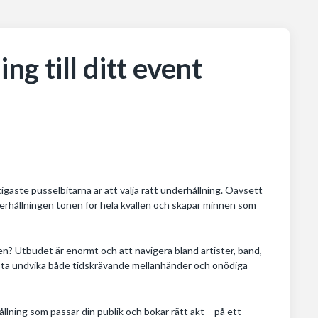
ng till ditt event
gaste pusselbitarna är att välja rätt underhållning. Oavsett
nderhållningen tonen för hela kvällen och skapar minnen som
en? Utbudet är enormt och att navigera bland artister, band,
esta undvika både tidskrävande mellanhänder och onödiga
rhållning som passar din publik och bokar rätt akt – på ett