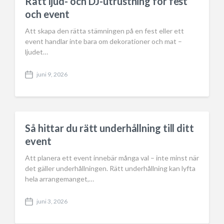
Rätt ljud- och DJ-utrustning för fest
och event
Att skapa den rätta stämningen på en fest eller ett
event handlar inte bara om dekorationer och mat –
ljudet…
juni 9, 2026
P
o
s
t
d
a
Så hittar du rätt underhållning till ditt
t
event
e
Att planera ett event innebär många val – inte minst när
det gäller underhållningen. Rätt underhållning kan lyfta
hela arrangemanget,…
juni 3, 2026
P
o
s