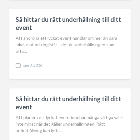
t
d
a
Så hittar du rätt underhållning till ditt
t
event
e
Att anordna ett lyckat event handlar om mer än bara
lokal, mat och logistik – det är underhållningen som
ofta…
juni 3, 2026
P
o
s
t
d
a
Så hittar du rätt underhållning till ditt
t
event
e
Att planera ett lyckat event innebär många viktiga val –
inte minst när det gäller underhållningen. Rätt
underhållning kan lyfta…