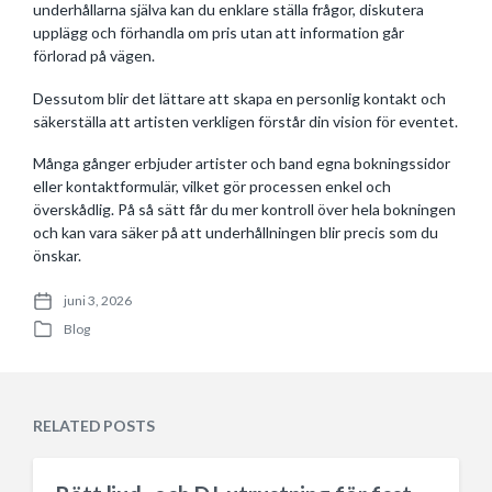
underhållarna själva kan du enklare ställa frågor, diskutera
upplägg och förhandla om pris utan att information går
förlorad på vägen.
Dessutom blir det lättare att skapa en personlig kontakt och
säkerställa att artisten verkligen förstår din vision för eventet.
Många gånger erbjuder artister och band egna bokningssidor
eller kontaktformulär, vilket gör processen enkel och
överskådlig. På så sätt får du mer kontroll över hela bokningen
och kan vara säker på att underhållningen blir precis som du
önskar.
juni 3, 2026
P
Blog
o
P
s
o
t
s
d
t
a
e
RELATED POSTS
t
d
e
i
n