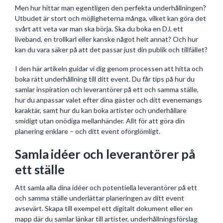
Men hur hittar man egentligen den perfekta underhållningen?
Utbudet är stort och möjligheterna många, vilket kan göra det
svårt att veta var man ska börja. Ska du boka en DJ, ett
liveband, en trollkarl eller kanske något helt annat? Och hur
kan du vara säker på att det passar just din publik och tillfället?
I den här artikeln guidar vi dig genom processen att hitta och
boka rätt underhållning till ditt event. Du får tips på hur du
samlar inspiration och leverantörer på ett och samma ställe,
hur du anpassar valet efter dina gäster och ditt evenemangs
karaktär, samt hur du kan boka artister och underhållare
smidigt utan onödiga mellanhänder. Allt för att göra din
planering enklare – och ditt event oförglömligt.
Samla idéer och leverantörer på
ett ställe
Att samla alla dina idéer och potentiella leverantörer på ett
och samma ställe underlättar planeringen av ditt event
avsevärt. Skapa till exempel ett digitalt dokument eller en
mapp där du samlar länkar till artister, underhållningsförslag