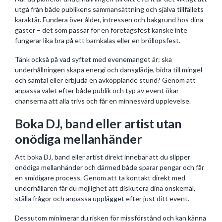
utgå från både publikens sammansättning och själva tillfällets
karaktär. Fundera över ålder, intressen och bakgrund hos dina
gäster – det som passar för en företagsfest kanske inte
fungerar lika bra på ett barnkalas eller en bröllopsfest.
Tänk också på vad syftet med evenemanget är: ska
underhållningen skapa energi och dansglädje, bidra till mingel
och samtal eller erbjuda en avkopplande stund? Genom att
anpassa valet efter både publik och typ av event ökar
chanserna att alla trivs och får en minnesvärd upplevelse.
Boka DJ, band eller artist utan
onödiga mellanhänder
Att boka DJ, band eller artist direkt innebär att du slipper
onödiga mellanhänder och därmed både sparar pengar och får
en smidigare process. Genom att ta kontakt direkt med
underhållaren får du möjlighet att diskutera dina önskemål,
ställa frågor och anpassa upplägget efter just ditt event.
Dessutom minimerar du risken för missförstånd och kan känna