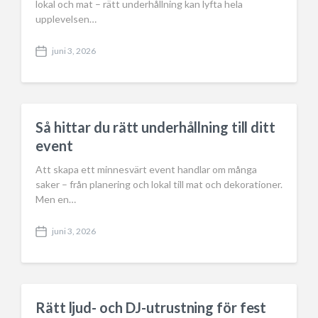
lokal och mat – rätt underhållning kan lyfta hela
upplevelsen…
juni 3, 2026
P
o
s
t
d
a
Så hittar du rätt underhållning till ditt
t
event
e
Att skapa ett minnesvärt event handlar om många
saker – från planering och lokal till mat och dekorationer.
Men en…
juni 3, 2026
P
o
s
t
d
a
Rätt ljud- och DJ-utrustning för fest
t