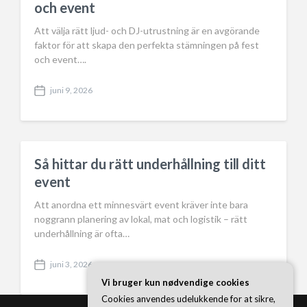
och event
e
Att välja rätt ljud- och DJ-utrustning är en avgörande
faktor för att skapa den perfekta stämningen på fest
och event….
juni 9, 2026
P
o
s
t
d
a
Så hittar du rätt underhållning till ditt
t
event
e
Att anordna ett minnesvärt event kräver inte bara
noggrann planering av lokal, mat och logistik – rätt
underhållning är ofta…
juni 3, 2026
P
Vi bruger kun nødvendige cookies
o
s
Cookies anvendes udelukkende for at sikre,