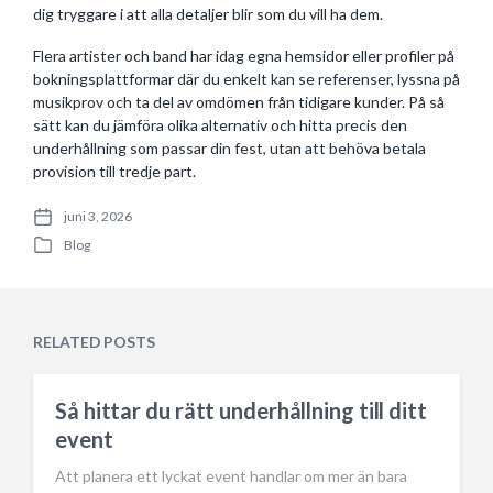
dig tryggare i att alla detaljer blir som du vill ha dem.
Flera artister och band har idag egna hemsidor eller profiler på
bokningsplattformar där du enkelt kan se referenser, lyssna på
musikprov och ta del av omdömen från tidigare kunder. På så
sätt kan du jämföra olika alternativ och hitta precis den
underhållning som passar din fest, utan att behöva betala
provision till tredje part.
juni 3, 2026
P
Blog
o
P
s
o
t
s
d
t
a
e
RELATED POSTS
t
d
e
i
n
Så hittar du rätt underhållning till ditt
event
Att planera ett lyckat event handlar om mer än bara