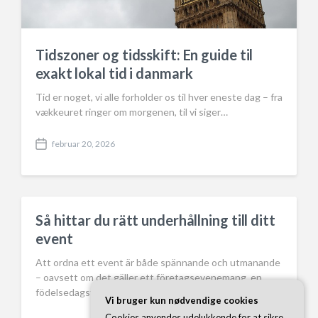
Tidszoner og tidsskift: En guide til
exakt lokal tid i danmark
Tid er noget, vi alle forholder os til hver eneste dag – fra
vækkeuret ringer om morgenen, til vi siger…
februar 20, 2026
P
o
s
t
d
a
Så hittar du rätt underhållning till ditt
t
event
e
Att ordna ett event är både spännande och utmanande
– oavsett om det gäller ett företagsevenemang, en
födelsedagsfest eller ett…
Vi bruger kun nødvendige cookies
Cookies anvendes udelukkende for at sikre,