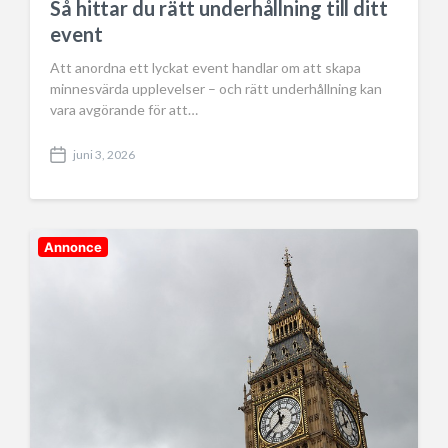
Så hittar du rätt underhållning till ditt
t
event
e
Att anordna ett lyckat event handlar om att skapa
minnesvärda upplevelser – och rätt underhållning kan
vara avgörande för att…
juni 3, 2026
P
o
s
t
d
Annonce
a
t
e