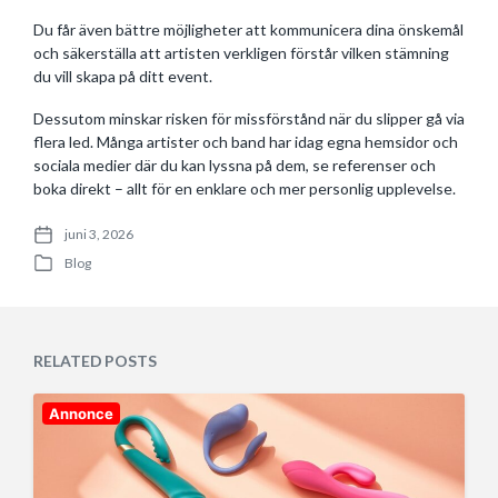
Du får även bättre möjligheter att kommunicera dina önskemål
och säkerställa att artisten verkligen förstår vilken stämning
du vill skapa på ditt event.
Dessutom minskar risken för missförstånd när du slipper gå via
flera led. Många artister och band har idag egna hemsidor och
sociala medier där du kan lyssna på dem, se referenser och
boka direkt – allt för en enklare och mer personlig upplevelse.
juni 3, 2026
P
Blog
o
P
s
o
t
s
d
t
a
e
RELATED POSTS
t
d
e
i
n
Annonce