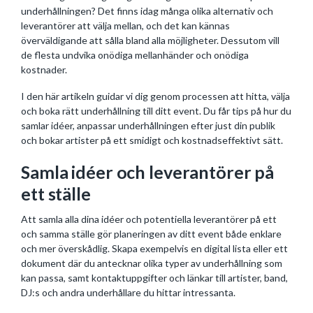
underhållningen? Det finns idag många olika alternativ och
leverantörer att välja mellan, och det kan kännas
överväldigande att sålla bland alla möjligheter. Dessutom vill
de flesta undvika onödiga mellanhänder och onödiga
kostnader.
I den här artikeln guidar vi dig genom processen att hitta, välja
och boka rätt underhållning till ditt event. Du får tips på hur du
samlar idéer, anpassar underhållningen efter just din publik
och bokar artister på ett smidigt och kostnadseffektivt sätt.
Samla idéer och leverantörer på
ett ställe
Att samla alla dina idéer och potentiella leverantörer på ett
och samma ställe gör planeringen av ditt event både enklare
och mer överskådlig. Skapa exempelvis en digital lista eller ett
dokument där du antecknar olika typer av underhållning som
kan passa, samt kontaktuppgifter och länkar till artister, band,
DJ:s och andra underhållare du hittar intressanta.