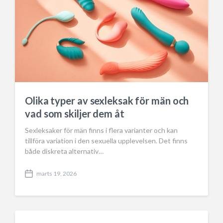
Olika typer av sexleksak för män och
vad som skiljer dem åt
Sexleksaker för män finns i flera varianter och kan
tillföra variation i den sexuella upplevelsen. Det finns
både diskreta alternativ…
marts 19, 2026
P
o
s
t
d
a