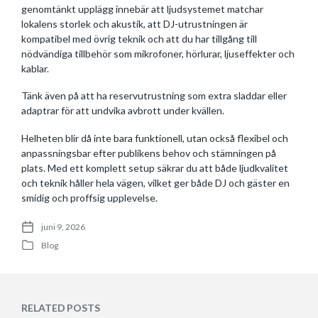
genomtänkt upplägg innebär att ljudsystemet matchar
lokalens storlek och akustik, att DJ-utrustningen är
kompatibel med övrig teknik och att du har tillgång till
nödvändiga tillbehör som mikrofoner, hörlurar, ljuseffekter och
kablar.
Tänk även på att ha reservutrustning som extra sladdar eller
adaptrar för att undvika avbrott under kvällen.
Helheten blir då inte bara funktionell, utan också flexibel och
anpassningsbar efter publikens behov och stämningen på
plats. Med ett komplett setup säkrar du att både ljudkvalitet
och teknik håller hela vägen, vilket ger både DJ och gäster en
smidig och proffsig upplevelse.
juni 9, 2026
P
Blog
o
P
s
o
t
s
d
t
a
e
RELATED POSTS
t
d