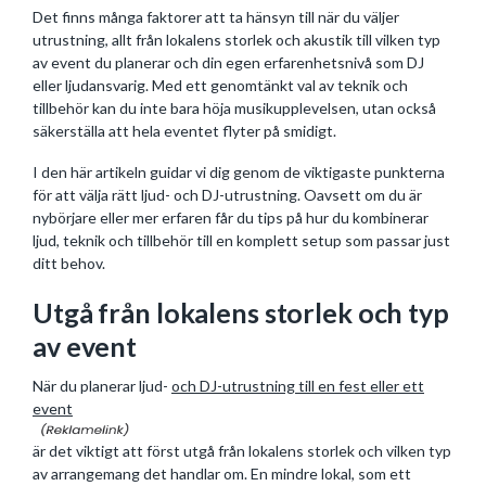
Det finns många faktorer att ta hänsyn till när du väljer
utrustning, allt från lokalens storlek och akustik till vilken typ
av event du planerar och din egen erfarenhetsnivå som DJ
eller ljudansvarig. Med ett genomtänkt val av teknik och
tillbehör kan du inte bara höja musikupplevelsen, utan också
säkerställa att hela eventet flyter på smidigt.
I den här artikeln guidar vi dig genom de viktigaste punkterna
för att välja rätt ljud- och DJ-utrustning. Oavsett om du är
nybörjare eller mer erfaren får du tips på hur du kombinerar
ljud, teknik och tillbehör till en komplett setup som passar just
ditt behov.
Utgå från lokalens storlek och typ
av event
När du planerar ljud-
och DJ-utrustning till en fest eller ett
event
är det viktigt att först utgå från lokalens storlek och vilken typ
av arrangemang det handlar om. En mindre lokal, som ett