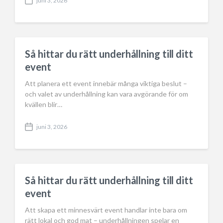
juni 3, 2026
P
o
s
t
d
a
Så hittar du rätt underhållning till ditt
t
event
e
Att planera ett event innebär många viktiga beslut –
och valet av underhållning kan vara avgörande för om
kvällen blir…
juni 3, 2026
P
o
s
t
d
a
Så hittar du rätt underhållning till ditt
t
event
e
Att skapa ett minnesvärt event handlar inte bara om
rätt lokal och god mat – underhållningen spelar en