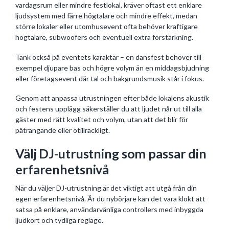
vardagsrum eller mindre festlokal, kräver oftast ett enklare
ljudsystem med färre högtalare och mindre effekt, medan
större lokaler eller utomhusevent ofta behöver kraftigare
högtalare, subwoofers och eventuell extra förstärkning.
Tänk också på eventets karaktär – en dansfest behöver till
exempel djupare bas och högre volym än en middagsbjudning
eller företagsevent där tal och bakgrundsmusik står i fokus.
Genom att anpassa utrustningen efter både lokalens akustik
och festens upplägg säkerställer du att ljudet når ut till alla
gäster med rätt kvalitet och volym, utan att det blir för
påträngande eller otillräckligt.
Välj DJ-utrustning som passar din
erfarenhetsnivå
När du väljer DJ-utrustning är det viktigt att utgå från din
egen erfarenhetsnivå. Är du nybörjare kan det vara klokt att
satsa på enklare, användarvänliga controllers med inbyggda
ljudkort och tydliga reglage.