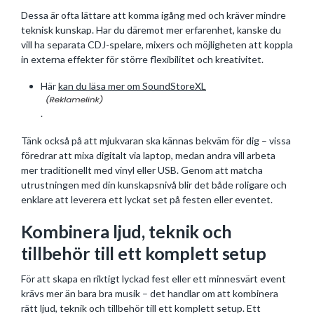
Dessa är ofta lättare att komma igång med och kräver mindre
teknisk kunskap. Har du däremot mer erfarenhet, kanske du
vill ha separata CDJ-spelare, mixers och möjligheten att koppla
in externa effekter för större flexibilitet och kreativitet.
Här
kan du läsa mer om SoundStoreXL
.
Tänk också på att mjukvaran ska kännas bekväm för dig – vissa
föredrar att mixa digitalt via laptop, medan andra vill arbeta
mer traditionellt med vinyl eller USB. Genom att matcha
utrustningen med din kunskapsnivå blir det både roligare och
enklare att leverera ett lyckat set på festen eller eventet.
Kombinera ljud, teknik och
tillbehör till ett komplett setup
För att skapa en riktigt lyckad fest eller ett minnesvärt event
krävs mer än bara bra musik – det handlar om att kombinera
rätt ljud, teknik och tillbehör till ett komplett setup. Ett