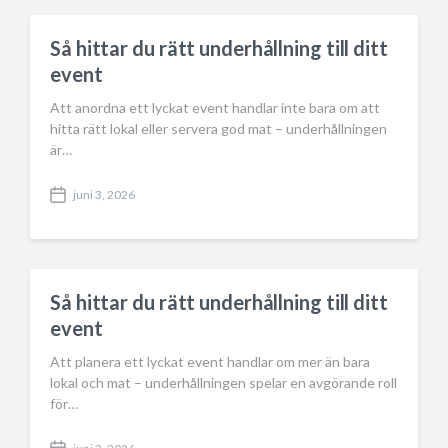
e
i
n
Så hittar du rätt underhållning till ditt
event
Att anordna ett lyckat event handlar inte bara om att
hitta rätt lokal eller servera god mat – underhållningen
är…
juni 3, 2026
P
o
s
t
d
a
Så hittar du rätt underhållning till ditt
t
event
e
Att planera ett lyckat event handlar om mer än bara
lokal och mat – underhållningen spelar en avgörande roll
för…