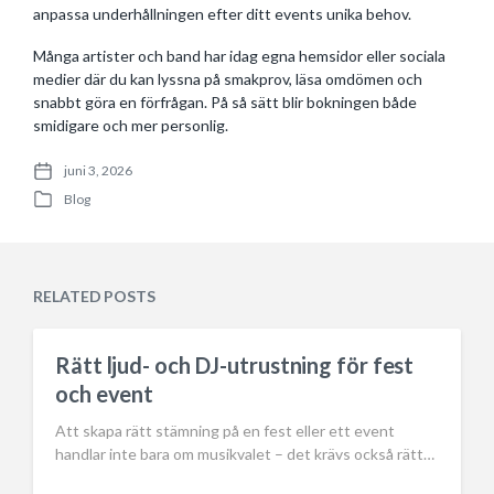
anpassa underhållningen efter ditt events unika behov.
Många artister och band har idag egna hemsidor eller sociala
medier där du kan lyssna på smakprov, läsa omdömen och
snabbt göra en förfrågan. På så sätt blir bokningen både
smidigare och mer personlig.
juni 3, 2026
P
Blog
o
P
s
o
t
s
d
t
a
e
RELATED POSTS
t
d
e
i
n
Rätt ljud- och DJ-utrustning för fest
och event
Att skapa rätt stämning på en fest eller ett event
handlar inte bara om musikvalet – det krävs också rätt…