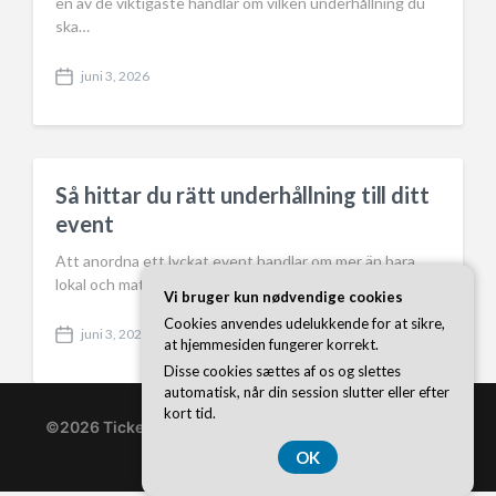
en av de viktigaste handlar om vilken underhållning du
ska…
juni 3, 2026
P
o
s
t
d
a
Så hittar du rätt underhållning till ditt
t
event
e
Att anordna ett lyckat event handlar om mer än bara
lokal och mat – underhållningen är ofta det som lyfter…
Vi bruger kun nødvendige cookies
Cookies anvendes udelukkende for at sikre,
juni 3, 2026
P
at hjemmesiden fungerer korrekt.
o
Disse cookies sættes af os og slettes
s
automatisk, når din session slutter eller efter
t
kort tid.
d
©2026 Ticketonline.se
| WordPress Theme by
Superb
a
WordPress Themes
OK
t
e