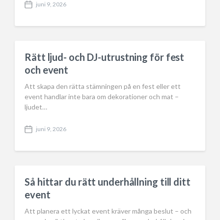
juni 9, 2026
P
o
s
t
d
a
Rätt ljud- och DJ-utrustning för fest
t
och event
e
Att skapa den rätta stämningen på en fest eller ett
event handlar inte bara om dekorationer och mat –
ljudet…
juni 9, 2026
P
o
s
t
d
a
Så hittar du rätt underhållning till ditt
t
event
e
Att planera ett lyckat event kräver många beslut – och