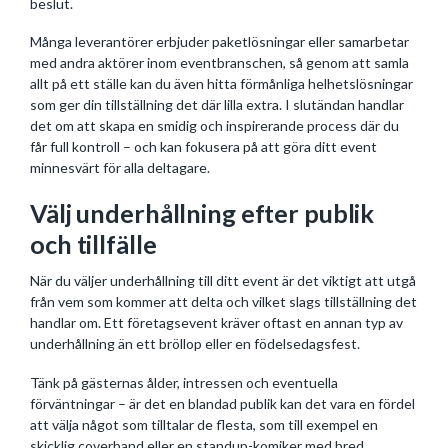
beslut.
Många leverantörer erbjuder paketlösningar eller samarbetar
med andra aktörer inom eventbranschen, så genom att samla
allt på ett ställe kan du även hitta förmånliga helhetslösningar
som ger din tillställning det där lilla extra. I slutändan handlar
det om att skapa en smidig och inspirerande process där du
får full kontroll – och kan fokusera på att göra ditt event
minnesvärt för alla deltagare.
Välj underhållning efter publik
och tillfälle
När du väljer underhållning till ditt event är det viktigt att utgå
från vem som kommer att delta och vilket slags tillställning det
handlar om. Ett företagsevent kräver oftast en annan typ av
underhållning än ett bröllop eller en födelsedagsfest.
Tänk på gästernas ålder, intressen och eventuella
förväntningar – är det en blandad publik kan det vara en fördel
att välja något som tilltalar de flesta, som till exempel en
skicklig coverband eller en standup-komiker med bred