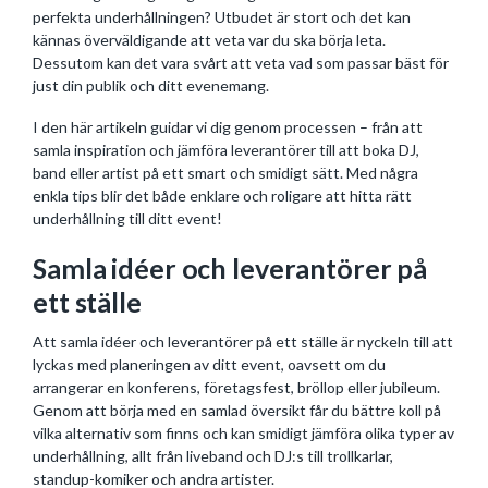
perfekta underhållningen? Utbudet är stort och det kan
kännas överväldigande att veta var du ska börja leta.
Dessutom kan det vara svårt att veta vad som passar bäst för
just din publik och ditt evenemang.
I den här artikeln guidar vi dig genom processen – från att
samla inspiration och jämföra leverantörer till att boka DJ,
band eller artist på ett smart och smidigt sätt. Med några
enkla tips blir det både enklare och roligare att hitta rätt
underhållning till ditt event!
Samla idéer och leverantörer på
ett ställe
Att samla idéer och leverantörer på ett ställe är nyckeln till att
lyckas med planeringen av ditt event, oavsett om du
arrangerar en konferens, företagsfest, bröllop eller jubileum.
Genom att börja med en samlad översikt får du bättre koll på
vilka alternativ som finns och kan smidigt jämföra olika typer av
underhållning, allt från liveband och DJ:s till trollkarlar,
standup-komiker och andra artister.