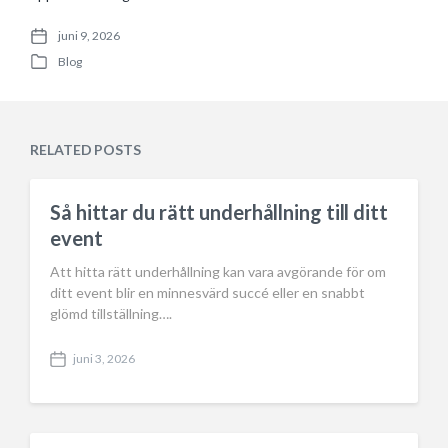
juni 9, 2026
P
Blog
o
P
s
o
t
s
d
t
a
e
RELATED POSTS
t
d
e
i
n
Så hittar du rätt underhållning till ditt
event
Att hitta rätt underhållning kan vara avgörande för om
ditt event blir en minnesvärd succé eller en snabbt
glömd tillställning….
juni 3, 2026
P
o
s
t
d