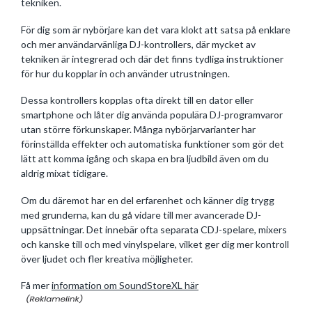
tekniken.
För dig som är nybörjare kan det vara klokt att satsa på enklare
och mer användarvänliga DJ-kontrollers, där mycket av
tekniken är integrerad och där det finns tydliga instruktioner
för hur du kopplar in och använder utrustningen.
Dessa kontrollers kopplas ofta direkt till en dator eller
smartphone och låter dig använda populära DJ-programvaror
utan större förkunskaper. Många nybörjarvarianter har
förinställda effekter och automatiska funktioner som gör det
lätt att komma igång och skapa en bra ljudbild även om du
aldrig mixat tidigare.
Om du däremot har en del erfarenhet och känner dig trygg
med grunderna, kan du gå vidare till mer avancerade DJ-
uppsättningar. Det innebär ofta separata CDJ-spelare, mixers
och kanske till och med vinylspelare, vilket ger dig mer kontroll
över ljudet och fler kreativa möjligheter.
Få mer
information om SoundStoreXL här