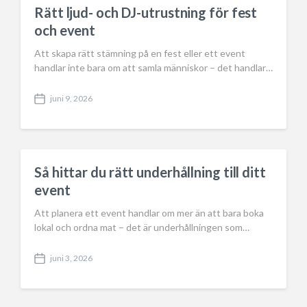
a
Rätt ljud- och DJ-utrustning för fest
t
och event
e
Att skapa rätt stämning på en fest eller ett event
handlar inte bara om att samla människor – det handlar…
juni 9, 2026
P
o
s
t
d
a
Så hittar du rätt underhållning till ditt
t
event
e
Att planera ett event handlar om mer än att bara boka
lokal och ordna mat – det är underhållningen som…
juni 3, 2026
P
o
s
t