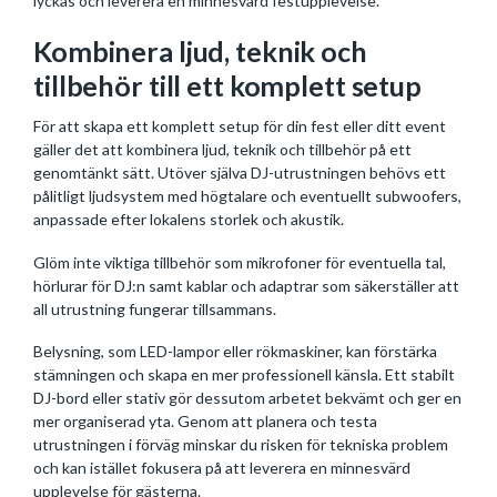
lyckas och leverera en minnesvärd festupplevelse.
Kombinera ljud, teknik och
tillbehör till ett komplett setup
För att skapa ett komplett setup för din fest eller ditt event
gäller det att kombinera ljud, teknik och tillbehör på ett
genomtänkt sätt. Utöver själva DJ-utrustningen behövs ett
pålitligt ljudsystem med högtalare och eventuellt subwoofers,
anpassade efter lokalens storlek och akustik.
Glöm inte viktiga tillbehör som mikrofoner för eventuella tal,
hörlurar för DJ:n samt kablar och adaptrar som säkerställer att
all utrustning fungerar tillsammans.
Belysning, som LED-lampor eller rökmaskiner, kan förstärka
stämningen och skapa en mer professionell känsla. Ett stabilt
DJ-bord eller stativ gör dessutom arbetet bekvämt och ger en
mer organiserad yta. Genom att planera och testa
utrustningen i förväg minskar du risken för tekniska problem
och kan istället fokusera på att leverera en minnesvärd
upplevelse för gästerna.