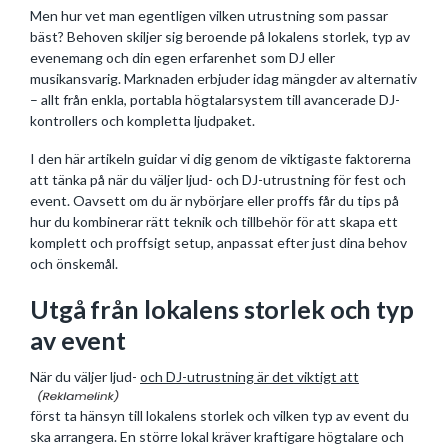
Men hur vet man egentligen vilken utrustning som passar
bäst? Behoven skiljer sig beroende på lokalens storlek, typ av
evenemang och din egen erfarenhet som DJ eller
musikansvarig. Marknaden erbjuder idag mängder av alternativ
– allt från enkla, portabla högtalarsystem till avancerade DJ-
kontrollers och kompletta ljudpaket.
I den här artikeln guidar vi dig genom de viktigaste faktorerna
att tänka på när du väljer ljud- och DJ-utrustning för fest och
event. Oavsett om du är nybörjare eller proffs får du tips på
hur du kombinerar rätt teknik och tillbehör för att skapa ett
komplett och proffsigt setup, anpassat efter just dina behov
och önskemål.
Utgå från lokalens storlek och typ
av event
När du väljer ljud-
och DJ-utrustning är det viktigt att
först ta hänsyn till lokalens storlek och vilken typ av event du
ska arrangera. En större lokal kräver kraftigare högtalare och