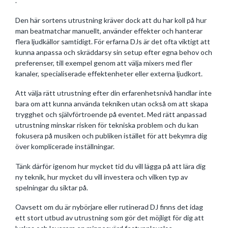
.
Den här sortens utrustning kräver dock att du har koll på hur
man beatmatchar manuellt, använder effekter och hanterar
flera ljudkällor samtidigt. För erfarna DJs är det ofta viktigt att
kunna anpassa och skräddarsy sin setup efter egna behov och
preferenser, till exempel genom att välja mixers med fler
kanaler, specialiserade effektenheter eller externa ljudkort.
Att välja rätt utrustning efter din erfarenhetsnivå handlar inte
bara om att kunna använda tekniken utan också om att skapa
trygghet och självförtroende på eventet. Med rätt anpassad
utrustning minskar risken för tekniska problem och du kan
fokusera på musiken och publiken istället för att bekymra dig
över komplicerade inställningar.
Tänk därför igenom hur mycket tid du vill lägga på att lära dig
ny teknik, hur mycket du vill investera och vilken typ av
spelningar du siktar på.
Oavsett om du är nybörjare eller rutinerad DJ finns det idag
ett stort utbud av utrustning som gör det möjligt för dig att