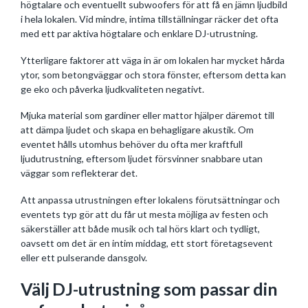
högtalare och eventuellt subwoofers för att få en jämn ljudbild
i hela lokalen. Vid mindre, intima tillställningar räcker det ofta
med ett par aktiva högtalare och enklare DJ-utrustning.
Ytterligare faktorer att väga in är om lokalen har mycket hårda
ytor, som betongväggar och stora fönster, eftersom detta kan
ge eko och påverka ljudkvaliteten negativt.
Mjuka material som gardiner eller mattor hjälper däremot till
att dämpa ljudet och skapa en behagligare akustik. Om
eventet hålls utomhus behöver du ofta mer kraftfull
ljudutrustning, eftersom ljudet försvinner snabbare utan
väggar som reflekterar det.
Att anpassa utrustningen efter lokalens förutsättningar och
eventets typ gör att du får ut mesta möjliga av festen och
säkerställer att både musik och tal hörs klart och tydligt,
oavsett om det är en intim middag, ett stort företagsevent
eller ett pulserande dansgolv.
Välj DJ-utrustning som passar din