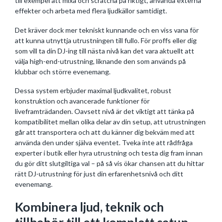
till exempel att mixa och scratcha på riktigt, använda externa
effekter och arbeta med flera ljudkällor samtidigt.
Det kräver dock mer tekniskt kunnande och en viss vana för
att kunna utnyttja utrustningen till fullo. För proffs eller dig
som vill ta din DJ-ing till nästa nivå kan det vara aktuellt att
välja high-end-utrustning, liknande den som används på
klubbar och större evenemang.
Dessa system erbjuder maximal ljudkvalitet, robust
konstruktion och avancerade funktioner för
liveframträdanden. Oavsett nivå är det viktigt att tänka på
kompatibilitet mellan olika delar av din setup, att utrustningen
går att transportera och att du känner dig bekväm med att
använda den under själva eventet. Tveka inte att rådfråga
experter i butik eller hyra utrustning och testa dig fram innan
du gör ditt slutgiltiga val – på så vis ökar chansen att du hittar
rätt DJ-utrustning för just din erfarenhetsnivå och ditt
evenemang.
Kombinera ljud, teknik och