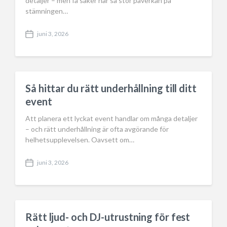
detaljer – men få saker har så stor påverkan på
stämningen…
juni 3, 2026
P
o
s
t
d
a
Så hittar du rätt underhållning till ditt
t
event
e
Att planera ett lyckat event handlar om många detaljer
– och rätt underhållning är ofta avgörande för
helhetsupplevelsen. Oavsett om…
juni 3, 2026
P
o
s
t
d
a
Rätt ljud- och DJ-utrustning för fest
t