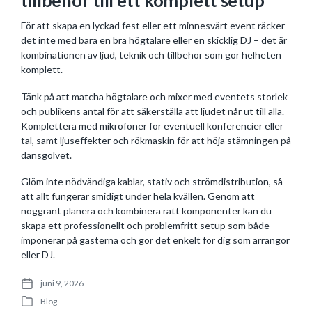
tillbehör till ett komplett setup
För att skapa en lyckad fest eller ett minnesvärt event räcker
det inte med bara en bra högtalare eller en skicklig DJ – det är
kombinationen av ljud, teknik och tillbehör som gör helheten
komplett.
Tänk på att matcha högtalare och mixer med eventets storlek
och publikens antal för att säkerställa att ljudet når ut till alla.
Komplettera med mikrofoner för eventuell konferencier eller
tal, samt ljuseffekter och rökmaskin för att höja stämningen på
dansgolvet.
Glöm inte nödvändiga kablar, stativ och strömdistribution, så
att allt fungerar smidigt under hela kvällen. Genom att
noggrant planera och kombinera rätt komponenter kan du
skapa ett professionellt och problemfritt setup som både
imponerar på gästerna och gör det enkelt för dig som arrangör
eller DJ.
juni 9, 2026
P
Blog
o
P