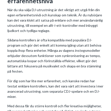
erfarenhetsnivå
När du ska välja DJ-utrustning är det viktigt att utgå från din
egen erfarenhetsnivå och kunskap om teknik. Är du nybörjare
kan det vara klokt att satsa på enklare och mer användarvänlig
utrustning, till exempel en allt-i-ett-kontroller med inbyggt
ljudkort och tydliga reglage.
Sådana kontrollers är ofta kompatibla med populära DJ-
program och gör det enkelt att komma igång utan att behöva
koppla ihop flera enheter. Många av dagens instegsmodeller
erbjuder dessutom funktioner som synkronisering av tempo,
automatiska loopar och förinställda effekter, vilket gör det
lättare att fokusera på musikvalet och skapa en bra stämning
på festen.
För dig som har lite mer erfarenhet, och kanske redan har
testat enklare kontrollers, kan det vara värt att investera i mer
avancerad utrustning, som separata CDJ-spelare och en DJ-
mixer.
Med dessa får du större kontroll och fler kreativa möjligheter,