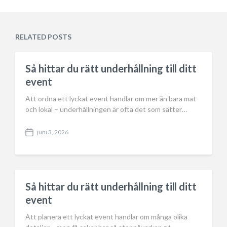
s
o
t
s
d
t
a
e
RELATED POSTS
t
d
e
i
n
Så hittar du rätt underhållning till ditt
event
Att ordna ett lyckat event handlar om mer än bara mat
och lokal – underhållningen är ofta det som sätter…
juni 3, 2026
P
o
s
t
d
a
Så hittar du rätt underhållning till ditt
t
event
e
Att planera ett lyckat event handlar om många olika