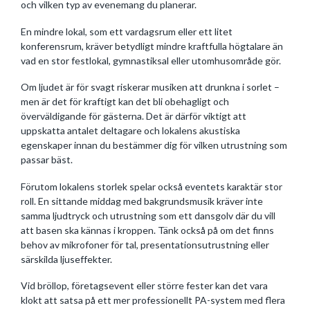
och vilken typ av evenemang du planerar.
En mindre lokal, som ett vardagsrum eller ett litet
konferensrum, kräver betydligt mindre kraftfulla högtalare än
vad en stor festlokal, gymnastiksal eller utomhusområde gör.
Om ljudet är för svagt riskerar musiken att drunkna i sorlet –
men är det för kraftigt kan det bli obehagligt och
överväldigande för gästerna. Det är därför viktigt att
uppskatta antalet deltagare och lokalens akustiska
egenskaper innan du bestämmer dig för vilken utrustning som
passar bäst.
Förutom lokalens storlek spelar också eventets karaktär stor
roll. En sittande middag med bakgrundsmusik kräver inte
samma ljudtryck och utrustning som ett dansgolv där du vill
att basen ska kännas i kroppen. Tänk också på om det finns
behov av mikrofoner för tal, presentationsutrustning eller
särskilda ljuseffekter.
Vid bröllop, företagsevent eller större fester kan det vara
klokt att satsa på ett mer professionellt PA-system med flera