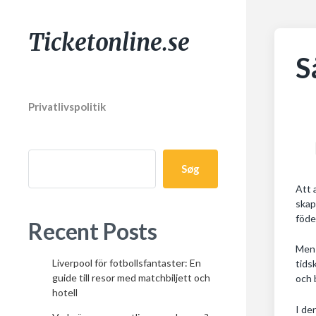
Ticketonline.se
S
Privatlivspolitik
Søg
Att 
skap
föde
Recent Posts
Men 
Liverpool för fotbollsfantaster: En
tids
guide till resor med matchbiljett och
och 
hotell
I de