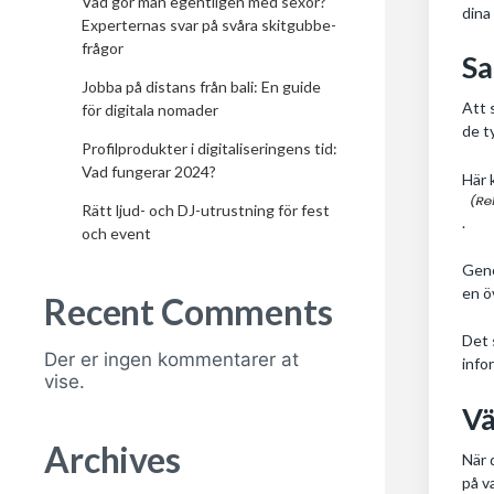
Vad gör man egentligen med sexor?
dina
Experternas svar på svåra skitgubbe-
frågor
Sa
Jobba på distans från bali: En guide
Att 
för digitala nomader
de t
Profilprodukter i digitaliseringens tid:
Vad fungerar 2024?
Här 
Rätt ljud- och DJ-utrustning för fest
.
och event
Geno
en ö
Recent Comments
Det 
Der er ingen kommentarer at
info
vise.
Vä
Archives
När 
på v