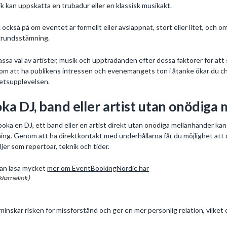
ik kan uppskatta en trubadur eller en klassisk musikakt.
 också på om eventet är formellt eller avslappnat, stort eller litet, och 
rundsstämning.
ssa val av artister, musik och uppträdanden efter dessa faktorer för att
m att ha publikens intressen och evenemangets ton i åtanke ökar du cha
etsupplevelsen.
ka DJ, band eller artist utan onödiga
boka en DJ, ett band eller en artist direkt utan onödiga mellanhänder kan
ing. Genom att ha direktkontakt med underhållarna får du möjlighet att
ljer som repertoar, teknik och tider.
an läsa mycket
mer om EventBookingNordic här
minskar risken för missförstånd och ger en mer personlig relation, vilket of