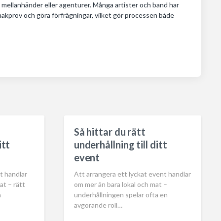
 mellanhänder eller agenturer. Många artister och band har
smakprov och göra förfrågningar, vilket gör processen både
Så hittar du rätt
itt
underhållning till ditt
event
t handlar
Att arrangera ett lyckat event handlar
at – rätt
om mer än bara lokal och mat –
a
underhållningen spelar ofta en
avgörande roll…