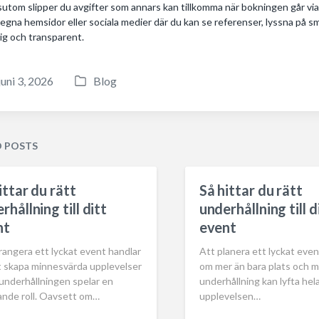
utom slipper du avgifter som annars kan tillkomma när bokningen går via
 egna hemsidor eller sociala medier där du kan se referenser, lyssna på 
ig och transparent.
juni 3, 2026
Blog
P
o
s
t
D POSTS
e
d
ittar du rätt
Så hittar du rätt
i
rhållning till ditt
underhållning till d
n
nt
event
rangera ett lyckat event handlar
Att planera ett lyckat even
t skapa minnesvärda upplevelser
om mer än bara plats och m
underhållningen spelar en
underhållning kan lyfta hel
ande roll. Oavsett om…
upplevelsen…