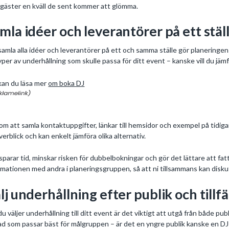
 gäster en kväll de sent kommer att glömma.
mla idéer och leverantörer på ett stäl
samla alla idéer och leverantörer på ett och samma ställe gör planeringen 
yper av underhållning som skulle passa för ditt event – kanske vill du jämf
kan du läsa mer
om boka DJ
m att samla kontaktuppgifter, länkar till hemsidor och exempel på tid
verblick och kan enkelt jämföra olika alternativ.
sparar tid, minskar risken för dubbelbokningar och gör det lättare att fa
rmationen med andra i planeringsgruppen, så att ni tillsammans kan disku
lj underhållning efter publik och tillfä
du väljer underhållning till ditt event är det viktigt att utgå från både pu
ad som passar bäst för målgruppen – är det en yngre publik kanske en DJ