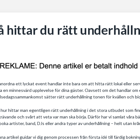
å hittar du rätt underhållni
anordna ett lyckat event handlar inte bara om att hitta rätt lokal eller ser
a en minnesvärd upplevelse för dina gäster. Oavsett om det handlar om en
lsedagssammankomst sätter rätt underhållning tonen för kvällen och bidra
hur hittar man egentligen rätt underhållning i det stora utbudet som fi
krävande och svårt att veta var man ska börja. Därför har vi samlat våra bä
boka artister, band, DJs eller andra typer av underhållning – helt utan krå
nna artikel guidar vi dig genom processen från första idé till färdig bokni