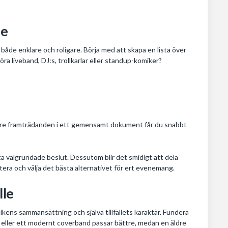
le
både enklare och roligare. Börja med att skapa en lista över
öra liveband, DJ:s, trollkarlar eller standup-komiker?
igare framträdanden i ett gemensamt dokument får du snabbt
tta välgrundade beslut. Dessutom blir det smidigt att dela
tera och välja det bästa alternativet för ert evenemang.
lle
blikens sammansättning och själva tillfällets karaktär. Fundera
 eller ett modernt coverband passar bättre, medan en äldre