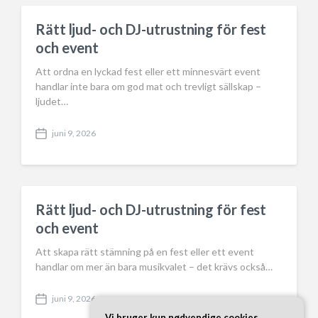
d
a
Rätt ljud- och DJ-utrustning för fest
t
och event
e
Att ordna en lyckad fest eller ett minnesvärt event
handlar inte bara om god mat och trevligt sällskap –
ljudet…
juni 9, 2026
P
o
s
t
d
a
Rätt ljud- och DJ-utrustning för fest
t
och event
e
Att skapa rätt stämning på en fest eller ett event
handlar om mer än bara musikvalet – det krävs också…
juni 9, 2026
P
Vi bruger kun nødvendige cookies
o