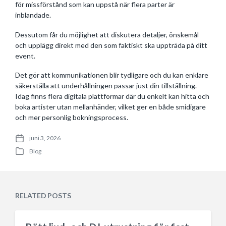
för missförstånd som kan uppstå när flera parter är
inblandade.
Dessutom får du möjlighet att diskutera detaljer, önskemål
och upplägg direkt med den som faktiskt ska uppträda på ditt
event.
Det gör att kommunikationen blir tydligare och du kan enklare
säkerställa att underhållningen passar just din tillställning.
Idag finns flera digitala plattformar där du enkelt kan hitta och
boka artister utan mellanhänder, vilket ger en både smidigare
och mer personlig bokningsprocess.
juni 3, 2026
P
Blog
o
P
s
o
t
s
d
t
a
e
RELATED POSTS
t
d
e
i
n