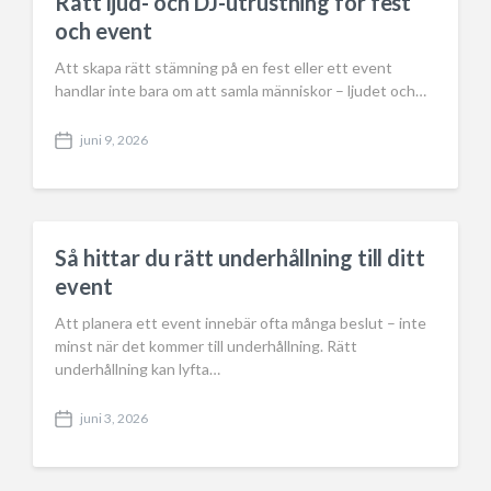
Rätt ljud- och DJ-utrustning för fest
och event
Att skapa rätt stämning på en fest eller ett event
handlar inte bara om att samla människor – ljudet och…
juni 9, 2026
P
o
s
t
d
a
Så hittar du rätt underhållning till ditt
t
event
e
Att planera ett event innebär ofta många beslut – inte
minst när det kommer till underhållning. Rätt
underhållning kan lyfta…
juni 3, 2026
P
o
s
t