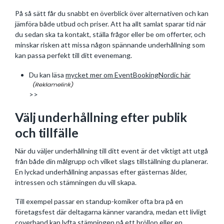
På så sätt får du snabbt en överblick över alternativen och kan
jämföra både utbud och priser. Att ha allt samlat sparar tid när
du sedan ska ta kontakt, ställa frågor eller be om offerter, och
minskar risken att missa någon spännande underhållning som
kan passa perfekt till ditt evenemang.
Du kan läsa
mycket mer om EventBookingNordic här
>>
Välj underhållning efter publik
och tillfälle
När du väljer underhållning till ditt event är det viktigt att utgå
från både din målgrupp och vilket slags tillställning du planerar.
En lyckad underhållning anpassas efter gästernas ålder,
intressen och stämningen du vill skapa.
Till exempel passar en standup-komiker ofta bra på en
företagsfest där deltagarna känner varandra, medan ett livligt
coverband kan lyfta stämningen på ett bröllop eller en