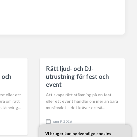
Rätt ljud- och DJ-
t och
utrustning för fest och
event
st eller ett
Att skapa rätt stämning på en fest
ara om rätt
eller ett event handlar om mer än bara
g stämning…
musikvalet – det kräver också…
juni 9, 2026
P
o
Vi bruger kun nødvendige cookies
s