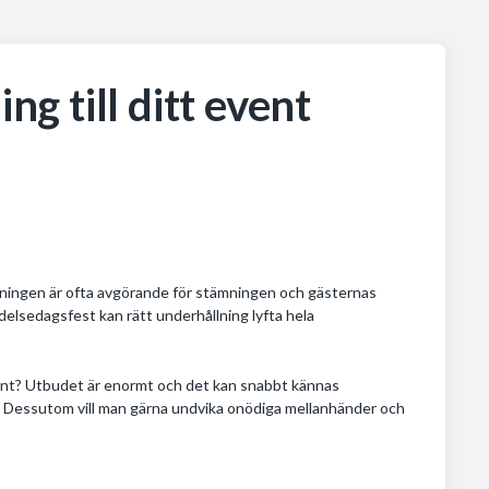
ng till ditt event
llningen är ofta avgörande för stämningen och gästernas
delsedagsfest kan rätt underhållning lyfta hela
vent? Utbudet är enormt och det kan snabbt kännas
re. Dessutom vill man gärna undvika onödiga mellanhänder och