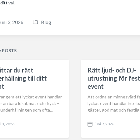
ditt val.
juni 3, 2026
Blog
P
o
s
t
D POSTS
e
d
ittar du rätt
Rätt ljud- och DJ-
i
rhållning till ditt
utrustning för fes
n
nt
event
rangera ett lyckat event handlar
Att ordna en minnesvärd fe
 än bara lokal, mat och dryck –
lyckat event handlar inte b
r underhållningen som ofta…
gäster, god mat och festli
i 3, 2026
juni 9, 2026
P
o
s