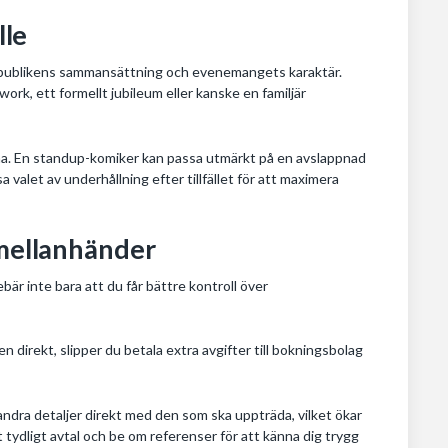
lle
 både publikens sammansättning och evenemangets karaktär.
work, ett formellt jubileum eller kanske en familjär
rna. En standup-komiker kan passa utmärkt på en avslappnad
 valet av underhållning efter tillfället för att maximera
 mellanhänder
bär inte bara att du får bättre kontroll över
direkt, slipper du betala extra avgifter till bokningsbolag
 andra detaljer direkt med den som ska uppträda, vilket ökar
 tydligt avtal och be om referenser för att känna dig trygg