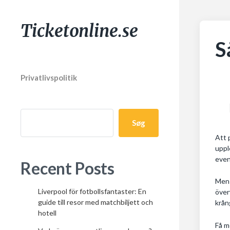
Ticketonline.se
S
Privatlivspolitik
Søg
Att 
uppl
even
Recent Posts
Men 
Liverpool för fotbollsfantaster: En
över
guide till resor med matchbiljett och
krån
hotell
Få m