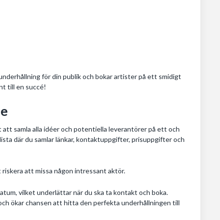
tt underhållning för din publik och bokar artister på ett smidigt
nt till en succé!
le
rt att samla alla idéer och potentiella leverantörer på ett och
lista där du samlar länkar, kontaktuppgifter, prisuppgifter och
t riskera att missa någon intressant aktör.
 datum, vilket underlättar när du ska ta kontakt och boka.
och ökar chansen att hitta den perfekta underhållningen till