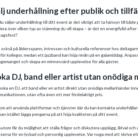
lj underhållning efter publik och tillfä
du väljer underhållning till ditt event är det viktigt att ta hänsyn till
era över vilken typ av stämning du vill skapa – är det en energifylld after 
tagsfest?
 också på åldersspann, intressen och kulturella referenser hos deltaga
l för kollegor, medan ett jazzband kan höja nivån på en galamiddag. Anpassa
gemanget och skapa en minnesvärd upplevelse för alla gäster.
ka DJ, band eller artist utan onödiga
boka en DJ, ett band eller en artist direkt utan onödiga mellanhänder inne
unikationen, utan ofta även ett mer fördelaktigt pris.
m att använda plattformar och tjänster där du kan kontakta underhållaren 
kan istället lägga pengarna på att höja kvaliteten på ditt event.
utom får du möjlighet att ställa frågor och diskutera upplägg, låtval och
serna för en lyckad och personlig upplevelse. Var noga med att skriva ett