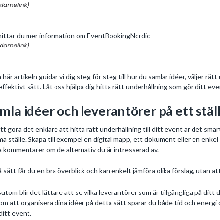
hittar du mer information om EventBookingNordic
n här artikeln guidar vi dig steg för steg till hur du samlar idéer, väljer rä
effektivt sätt. Låt oss hjälpa dig hitta rätt underhållning som gör ditt eve
mla idéer och leverantörer på ett stäl
att göra det enklare att hitta rätt underhållning till ditt event är det sma
a ställe. Skapa till exempel en digital mapp, ett dokument eller en enkel 
a kommentarer om de alternativ du är intresserad av.
å sätt får du en bra överblick och kan enkelt jämföra olika förslag, utan at
utom blir det lättare att se vilka leverantörer som är tillgängliga på ditt
m att organisera dina idéer på detta sätt sparar du både tid och energi 
 ditt event.