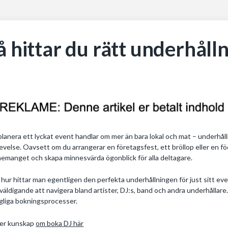
å hittar du rätt underhållni
planera ett lyckat event handlar om mer än bara lokal och mat – underhå
evelse. Oavsett om du arrangerar en företagsfest, ett bröllop eller en fö
emanget och skapa minnesvärda ögonblick för alla deltagare.
hur hittar man egentligen den perfekta underhållningen för just sitt e
väldigande att navigera bland artister, DJ:s, band och andra underhålla
gliga bokningsprocesser.
er kunskap
om boka DJ här