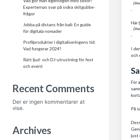
Vad gör man egentligen med sexor?
Experternas svar på svåra skitgubbe-
.
frågor
Här
Jobba på distans från bali: En guide
för digitala nomader
.
Profilprodukter i digitaliseringens tid:
I de
Vad fungerar 2024?
och 
Rätt ljud- och DJ-utrustning för fest
och event
Sa
För 
Recent Comments
samm
kort
Der er ingen kommentarer at
vise.
På s
Dess
Archives
Geno
just