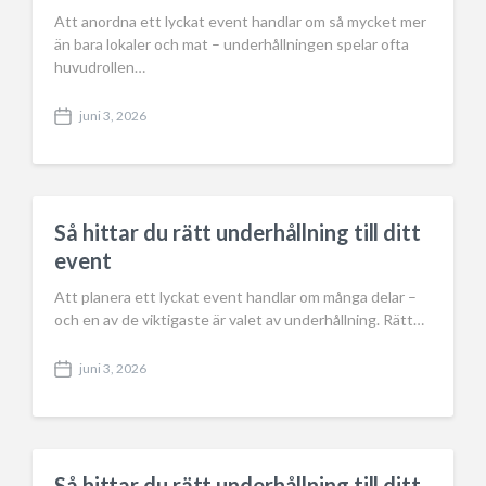
Att anordna ett lyckat event handlar om så mycket mer
än bara lokaler och mat – underhållningen spelar ofta
huvudrollen…
juni 3, 2026
P
o
s
t
d
a
Så hittar du rätt underhållning till ditt
t
event
e
Att planera ett lyckat event handlar om många delar –
och en av de viktigaste är valet av underhållning. Rätt…
juni 3, 2026
P
o
s
t
d
a
Så hittar du rätt underhållning till ditt