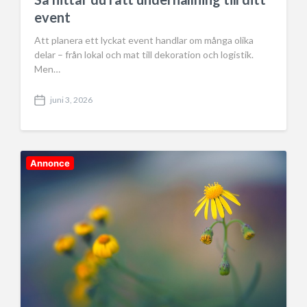
t
event
e
Att planera ett lyckat event handlar om många olika
delar – från lokal och mat till dekoration och logistik.
Men…
juni 3, 2026
P
o
s
t
d
Annonce
a
t
e