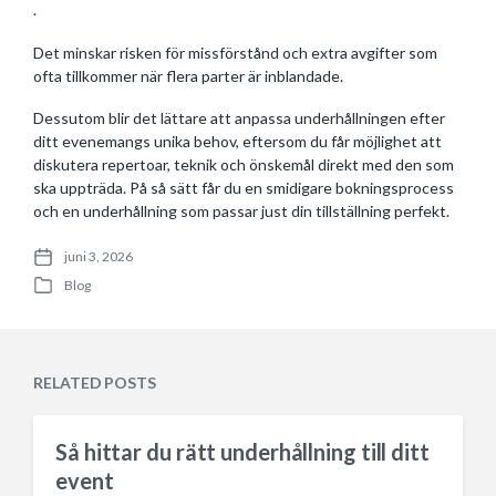
.
Det minskar risken för missförstånd och extra avgifter som
ofta tillkommer när flera parter är inblandade.
Dessutom blir det lättare att anpassa underhållningen efter
ditt evenemangs unika behov, eftersom du får möjlighet att
diskutera repertoar, teknik och önskemål direkt med den som
ska uppträda. På så sätt får du en smidigare bokningsprocess
och en underhållning som passar just din tillställning perfekt.
juni 3, 2026
P
Blog
o
P
s
o
t
s
d
t
a
e
RELATED POSTS
t
d
e
i
n
Så hittar du rätt underhållning till ditt
event