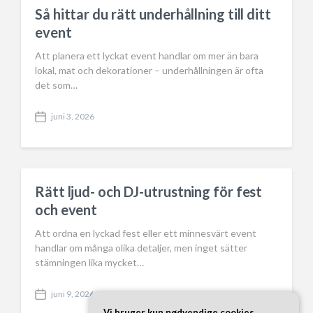
a
Så hittar du rätt underhållning till ditt
t
event
e
Att planera ett lyckat event handlar om mer än bara
lokal, mat och dekorationer – underhållningen är ofta
det som…
juni 3, 2026
P
o
s
t
d
a
Rätt ljud- och DJ-utrustning för fest
t
och event
e
Att ordna en lyckad fest eller ett minnesvärt event
handlar om många olika detaljer, men inget sätter
stämningen lika mycket…
juni 9, 2026
P
Vi bruger kun nødvendige cookies
o