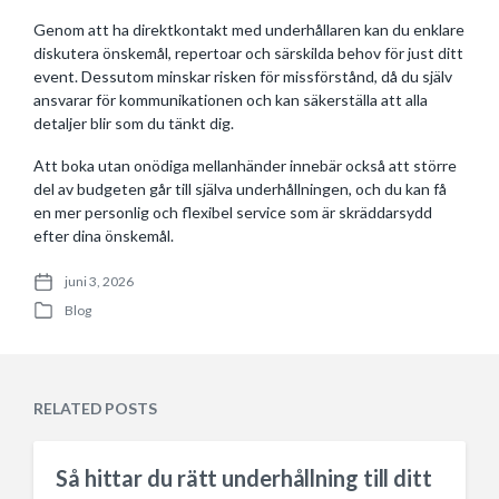
Genom att ha direktkontakt med underhållaren kan du enklare
diskutera önskemål, repertoar och särskilda behov för just ditt
event. Dessutom minskar risken för missförstånd, då du själv
ansvarar för kommunikationen och kan säkerställa att alla
detaljer blir som du tänkt dig.
Att boka utan onödiga mellanhänder innebär också att större
del av budgeten går till själva underhållningen, och du kan få
en mer personlig och flexibel service som är skräddarsydd
efter dina önskemål.
juni 3, 2026
P
Blog
o
P
s
o
t
s
d
t
a
e
RELATED POSTS
t
d
e
i
n
Så hittar du rätt underhållning till ditt