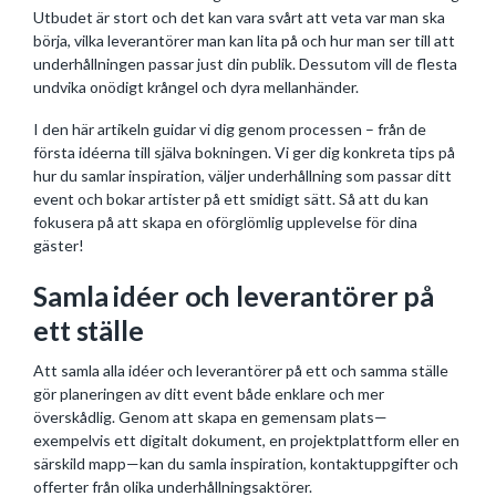
Utbudet är stort och det kan vara svårt att veta var man ska
börja, vilka leverantörer man kan lita på och hur man ser till att
underhållningen passar just din publik. Dessutom vill de flesta
undvika onödigt krångel och dyra mellanhänder.
I den här artikeln guidar vi dig genom processen – från de
första idéerna till själva bokningen. Vi ger dig konkreta tips på
hur du samlar inspiration, väljer underhållning som passar ditt
event och bokar artister på ett smidigt sätt. Så att du kan
fokusera på att skapa en oförglömlig upplevelse för dina
gäster!
Samla idéer och leverantörer på
ett ställe
Att samla alla idéer och leverantörer på ett och samma ställe
gör planeringen av ditt event både enklare och mer
överskådlig. Genom att skapa en gemensam plats—
exempelvis ett digitalt dokument, en projektplattform eller en
särskild mapp—kan du samla inspiration, kontaktuppgifter och
offerter från olika underhållningsaktörer.