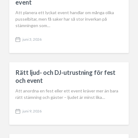
event
Att planera ett lyckat event handlar om många olika
pusselbitar, men få saker har så stor inverkan på
stämningen som…
juni 3, 2026
P
o
s
t
d
a
Rätt ljud- och DJ-utrustning för fest
t
och event
e
Att anordna en fest eller ett event kräver mer än bara
rätt stämning och gäster – ljudet är minst lika…
juni 9, 2026
P
o
s
t
d