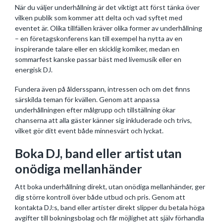
När du väljer underhållning är det viktigt att först tänka över
vilken publik som kommer att delta och vad syftet med
eventet är. Olika tillfällen kräver olika former av underhållning
– en företagskonferens kan till exempel ha nytta av en
inspirerande talare eller en skicklig komiker, medan en
sommarfest kanske passar bäst med livemusik eller en
energisk DJ.
Fundera även på åldersspann, intressen och om det finns
särskilda teman för kvällen. Genom att anpassa
underhållningen efter målgrupp och tillställning ökar
chanserna att alla gäster känner sig inkluderade och trivs,
vilket gör ditt event både minnesvärt och lyckat.
Boka DJ, band eller artist utan
onödiga mellanhänder
Att boka underhållning direkt, utan onödiga mellanhänder, ger
dig större kontroll över både utbud och pris. Genom att
kontakta DJ:s, band eller artister direkt slipper du betala höga
avgifter till bokningsbolag och får möjlighet att själv förhandla