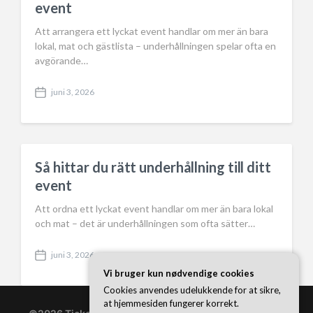
event
e
Att arrangera ett lyckat event handlar om mer än bara
lokal, mat och gästlista – underhållningen spelar ofta en
avgörande…
juni 3, 2026
P
o
s
t
d
a
Så hittar du rätt underhållning till ditt
t
event
e
Att ordna ett lyckat event handlar om mer än bara lokal
och mat – det är underhållningen som ofta sätter…
juni 3, 2026
P
Vi bruger kun nødvendige cookies
o
s
Cookies anvendes udelukkende for at sikre,
t
at hjemmesiden fungerer korrekt.
d