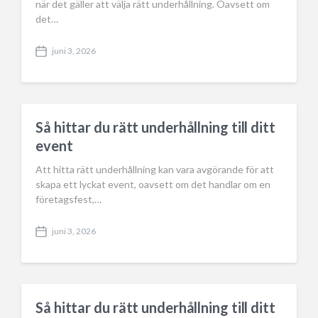
när det gäller att välja rätt underhållning. Oavsett om
det…
juni 3, 2026
P
o
s
t
d
a
Så hittar du rätt underhållning till ditt
t
event
e
Att hitta rätt underhållning kan vara avgörande för att
skapa ett lyckat event, oavsett om det handlar om en
företagsfest,…
juni 3, 2026
P
o
s
t
d
a
Så hittar du rätt underhållning till ditt
t