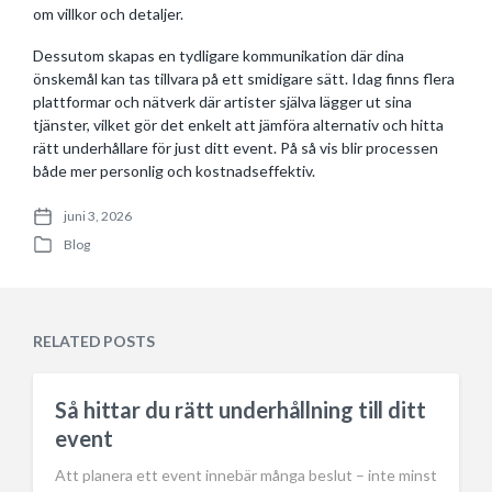
om villkor och detaljer.
Dessutom skapas en tydligare kommunikation där dina
önskemål kan tas tillvara på ett smidigare sätt. Idag finns flera
plattformar och nätverk där artister själva lägger ut sina
tjänster, vilket gör det enkelt att jämföra alternativ och hitta
rätt underhållare för just ditt event. På så vis blir processen
både mer personlig och kostnadseffektiv.
juni 3, 2026
P
Blog
o
P
s
o
t
s
d
t
a
e
RELATED POSTS
t
d
e
i
n
Så hittar du rätt underhållning till ditt
event
Att planera ett event innebär många beslut – inte minst