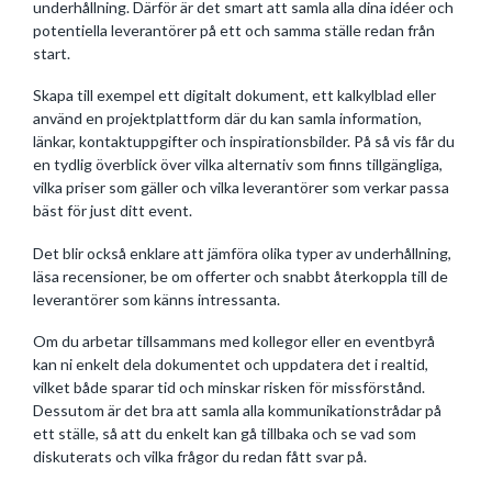
underhållning. Därför är det smart att samla alla dina idéer och
potentiella leverantörer på ett och samma ställe redan från
start.
Skapa till exempel ett digitalt dokument, ett kalkylblad eller
använd en projektplattform där du kan samla information,
länkar, kontaktuppgifter och inspirationsbilder. På så vis får du
en tydlig överblick över vilka alternativ som finns tillgängliga,
vilka priser som gäller och vilka leverantörer som verkar passa
bäst för just ditt event.
Det blir också enklare att jämföra olika typer av underhållning,
läsa recensioner, be om offerter och snabbt återkoppla till de
leverantörer som känns intressanta.
Om du arbetar tillsammans med kollegor eller en eventbyrå
kan ni enkelt dela dokumentet och uppdatera det i realtid,
vilket både sparar tid och minskar risken för missförstånd.
Dessutom är det bra att samla alla kommunikationstrådar på
ett ställe, så att du enkelt kan gå tillbaka och se vad som
diskuterats och vilka frågor du redan fått svar på.