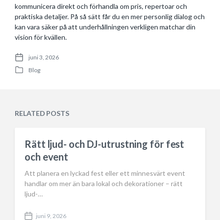
kommunicera direkt och förhandla om pris, repertoar och
praktiska detaljer. På så sätt får du en mer personlig dialog och
kan vara säker på att underhållningen verkligen matchar din
vision för kvällen.
juni 3, 2026
P
Blog
o
P
s
o
t
s
d
t
a
e
RELATED POSTS
t
d
e
i
n
Rätt ljud- och DJ-utrustning för fest
och event
Att planera en lyckad fest eller ett minnesvärt event
handlar om mer än bara lokal och dekorationer – rätt
ljud-…
juni 9, 2026
P