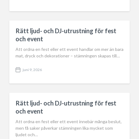
o
s
t
d
a
Rätt ljud- och DJ-utrustning för fest
t
och event
e
Att ordna en fest eller ett event handlar om mer än bara
mat, dryck och dekorationer – stämningen skapas till…
juni 9, 2026
P
o
s
t
d
a
Rätt ljud- och DJ-utrustning för fest
t
och event
e
Att ordna en fest eller ett event innebär många beslut,
men få saker påverkar stämningen lika mycket som
ljudet och…