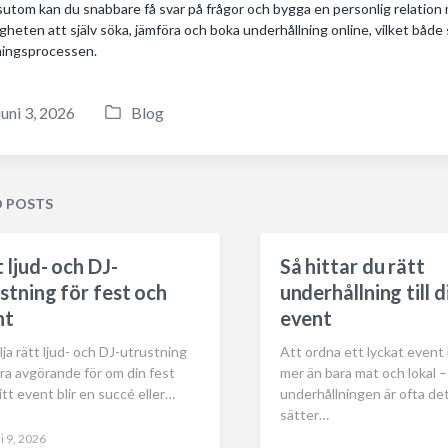
utom kan du snabbare få svar på frågor och bygga en personlig relation
igheten att själv söka, jämföra och boka underhållning online, vilket både 
ingsprocessen.
juni 3, 2026
Blog
P
o
s
t
D POSTS
e
d
 ljud- och DJ-
Så hittar du rätt
i
stning för fest och
underhållning till d
n
nt
event
lja rätt ljud- och DJ-utrustning
Att ordna ett lyckat event
ra avgörande för om din fest
mer än bara mat och lokal –
ditt event blir en succé eller…
underhållningen är ofta de
sätter…
i 9, 2026