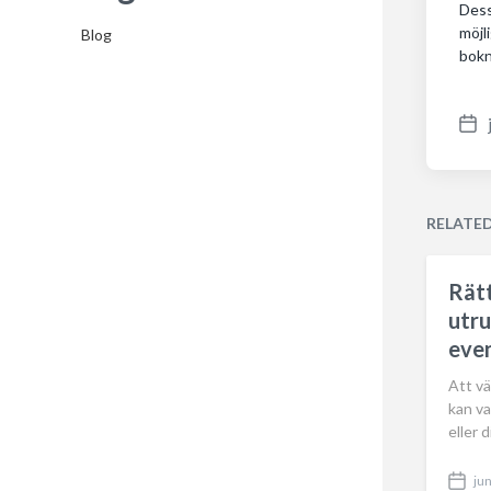
Dess
möjl
Blog
bokn
P
o
s
t
RELATE
d
a
Rätt
t
utru
e
eve
Att vä
kan va
eller 
jun
P