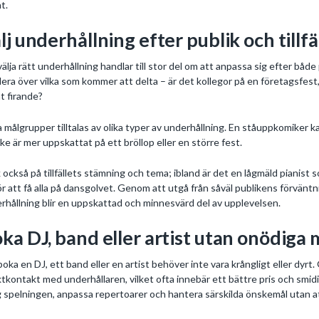
t.
lj underhållning efter publik och tillfä
välja rätt underhållning handlar till stor del om att anpassa sig efter 
era över vilka som kommer att delta – är det kollegor på en företagsfest, b
at firande?
a målgrupper tilltalas av olika typer av underhållning. En ståuppkomiker 
ke är mer uppskattat på ett bröllop eller en större fest.
 också på tillfällets stämning och tema; ibland är det en lågmäld pianist
ör att få alla på dansgolvet. Genom att utgå från såväl publikens förvä
rhållning blir en uppskattad och minnesvärd del av upplevelsen.
ka DJ, band eller artist utan onödiga
boka en DJ, ett band eller en artist behöver inte vara krångligt eller dy
ktkontakt med underhållaren, vilket ofta innebär ett bättre pris och smid
g spelningen, anpassa repertoarer och hantera särskilda önskemål utan at