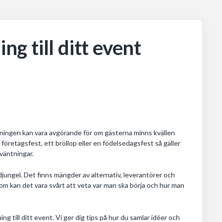
ng till ditt event
llningen kan vara avgörande för om gästerna minns kvällen
öretagsfest, ett bröllop eller en födelsedagsfest så gäller
rväntningar.
djungel. Det finns mängder av alternativ, leverantörer och
utom kan det vara svårt att veta var man ska börja och hur man
ng till ditt event. Vi ger dig tips på hur du samlar idéer och