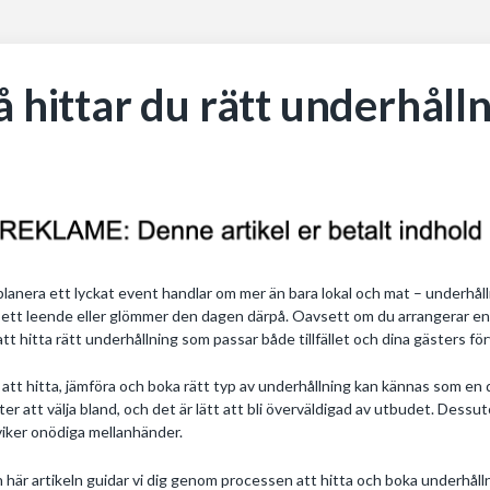
å hittar du rätt underhållni
planera ett lyckat event handlar om mer än bara lokal och mat – underhå
ett leende eller glömmer den dagen därpå. Oavsett om du arrangerar en f
att hitta rätt underhållning som passar både tillfället och dina gästers fö
att hitta, jämföra och boka rätt typ av underhållning kan kännas som en 
ster att välja bland, och det är lätt att bli överväldigad av utbudet. Dess
iker onödiga mellanhänder.
n här artikeln guidar vi dig genom processen att hitta och boka underhållni