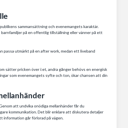
lle
både publikens sammansättning och evenemangets karaktär.
arnfamiljer på en offentlig tillställning eller vänner på ett
kan passa utmärkt på en after work, medan ett liveband
 som sätter pricken över i:et, andra gånger behövs en energisk
ntningar som evenemangets syfte och ton, ökar chansen att din
 mellanhänder
rt. Genom att undvika onödiga mellanhänder får du
igare kommunikation. Det blir enklare att diskutera detaljer
t information går förlorad på vägen.