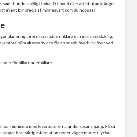
lle, samt hur du smidigt bokar DJ, band eller artist utan krångel.
 ditt event blir precis så minnesvärt som du hoppas!
le
le gör planeringsprocessen både enklare och mer överskådlig.
jämföra olika alternativ och får en snabb överblick över vad
sioner för olika underhållare.
 att kommunicera med leverantörerna under resans gång. På så
nte tappar bort viktig information under vägen mot ett lyckat