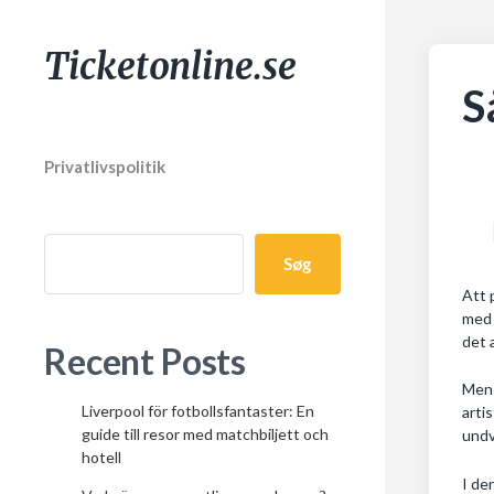
Ticketonline.se
S
Privatlivspolitik
Søg
Att 
med 
det 
Recent Posts
Men 
Liverpool för fotbollsfantaster: En
arti
guide till resor med matchbiljett och
undv
hotell
I de