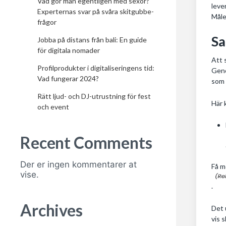
Vad gör man egentligen med sexor?
leve
Experternas svar på svåra skitgubbe-
Måle
frågor
Sa
Jobba på distans från bali: En guide
för digitala nomader
Att 
Profilprodukter i digitaliseringens tid:
Geno
Vad fungerar 2024?
som 
Rätt ljud- och DJ-utrustning för fest
Här 
och event
Recent Comments
Der er ingen kommentarer at
Få m
vise.
.
Archives
Det 
vis 