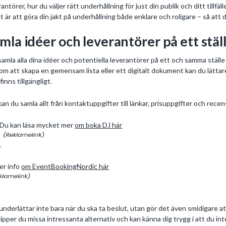
rantörer, hur du väljer rätt underhållning för just din publik och ditt tillfä
t är att göra din jakt på underhållning både enklare och roligare – så att
mla idéer och leverantörer på ett stäl
samla alla dina idéer och potentiella leverantörer på ett och samma stäl
m att skapa en gemensam lista eller ett digitalt dokument kan du lättare 
finns tillgängligt.
kan du samla allt från kontaktuppgifter till länkar, prisuppgifter och recen
Du kan läsa mycket mer
om boka DJ här
.
er info
om EventBookingNordic här
underlättar inte bara när du ska ta beslut, utan gör det även smidigare
slipper du missa intressanta alternativ och kan känna dig trygg i att du i