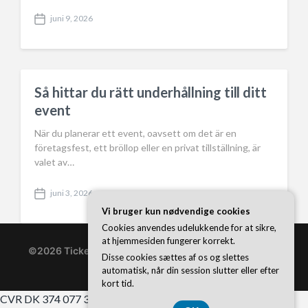
juni 9, 2026
P
o
s
t
d
a
Så hittar du rätt underhållning till ditt
t
event
e
När du planerar ett event, oavsett om det är en
företagsfest, ett bröllop eller en privat tillställning, är
valet av…
juni 3, 2026
P
Vi bruger kun nødvendige cookies
o
s
Cookies anvendes udelukkende for at sikre,
t
at hjemmesiden fungerer korrekt.
d
©2026 Ticketonline.se
| WordPress Theme by
Superb
Disse cookies sættes af os og slettes
a
WordPress Themes
automatisk, når din session slutter eller efter
t
kort tid.
e
CVR DK 374 077 39