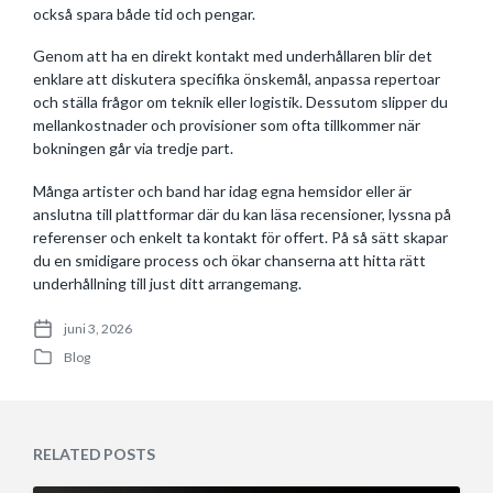
också spara både tid och pengar.
Genom att ha en direkt kontakt med underhållaren blir det
enklare att diskutera specifika önskemål, anpassa repertoar
och ställa frågor om teknik eller logistik. Dessutom slipper du
mellankostnader och provisioner som ofta tillkommer när
bokningen går via tredje part.
Många artister och band har idag egna hemsidor eller är
anslutna till plattformar där du kan läsa recensioner, lyssna på
referenser och enkelt ta kontakt för offert. På så sätt skapar
du en smidigare process och ökar chanserna att hitta rätt
underhållning till just ditt arrangemang.
juni 3, 2026
P
Blog
o
P
s
o
t
s
d
t
a
e
RELATED POSTS
t
d
e
i