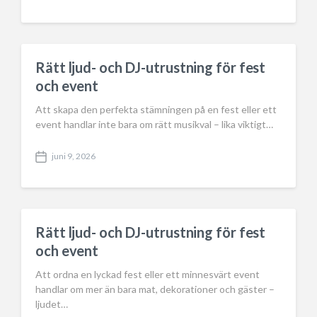
o
s
t
d
a
Rätt ljud- och DJ-utrustning för fest
t
och event
e
Att skapa den perfekta stämningen på en fest eller ett
event handlar inte bara om rätt musikval – lika viktigt…
juni 9, 2026
P
o
s
t
d
a
Rätt ljud- och DJ-utrustning för fest
t
och event
e
Att ordna en lyckad fest eller ett minnesvärt event
handlar om mer än bara mat, dekorationer och gäster –
ljudet…