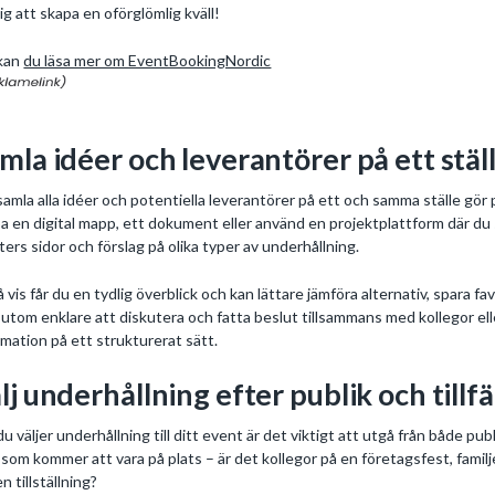
dig att skapa en oförglömlig kväll!
 kan
du läsa mer om EventBookingNordic
mla idéer och leverantörer på ett stäl
samla alla idéer och potentiella leverantörer på ett och samma ställe gör
a en digital mapp, ett dokument eller använd en projektplattform där du sa
sters sidor och förslag på olika typer av underhållning.
å vis får du en tydlig överblick och kan lättare jämföra alternativ, spara f
utom enklare att diskutera och fatta beslut tillsammans med kollegor elle
rmation på ett strukturerat sätt.
lj underhållning efter publik och tillfä
du väljer underhållning till ditt event är det viktigt att utgå från både
a som kommer att vara på plats – är det kollegor på en företagsfest, famil
n tillställning?