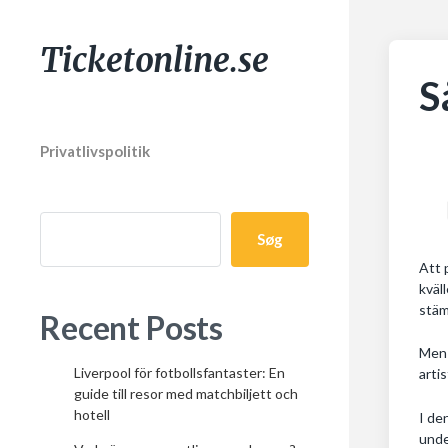
Ticketonline.se
S
Privatlivspolitik
Søg
Att 
kväl
stäm
Recent Posts
Men 
Liverpool för fotbollsfantaster: En
arti
guide till resor med matchbiljett och
hotell
I de
unde