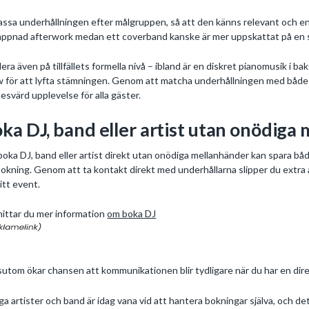
ssa underhållningen efter målgruppen, så att den känns relevant och 
appnad afterwork medan ett coverband kanske är mer uppskattat på en s
era även på tillfällets formella nivå – ibland är en diskret pianomusik i b
 för att lyfta stämningen. Genom att matcha underhållningen med både pu
esvärd upplevelse för alla gäster.
ka DJ, band eller artist utan onödiga
boka DJ, band eller artist direkt utan onödiga mellanhänder kan spara båd
bokning. Genom att ta kontakt direkt med underhållarna slipper du extra a
ditt event.
hittar du mer information
om boka DJ
utom ökar chansen att kommunikationen blir tydligare när du har en dire
a artister och band är idag vana vid att hantera bokningar själva, och det