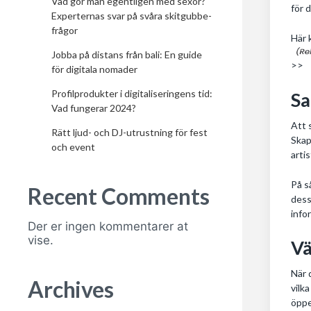
Vad gör man egentligen med sexor?
för 
Experternas svar på svåra skitgubbe-
frågor
Här
Jobba på distans från bali: En guide
>>
för digitala nomader
Profilprodukter i digitaliseringens tid:
Sa
Vad fungerar 2024?
Att 
Rätt ljud- och DJ-utrustning för fest
Skap
och event
arti
På s
Recent Comments
dess
info
Der er ingen kommentarer at
vise.
Vä
När 
Archives
vilk
öppe