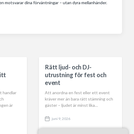
gen motsvarar dina förväntningar – utan dyra mellanhänder.
Rätt ljud- och DJ-
itt
utrustning för fest och
event
t handlar
Att anordna en fest eller ett event
och
kräver mer än bara rätt stämning och
ngen är
gäster – ljudet är minst lika…
juni 9, 2026
P
o
s