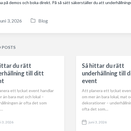
na på demos och boka direkt. På så sätt säkerställer du att underhållnin
juni 3, 2026
Blog
P
o
s
t
D POSTS
e
d
ittar du rätt
Så hittar du rätt
i
rhållning till ditt
underhållning till d
n
nt
event
anera ett lyckat event handlar
Att planera ett lyckat even
 än bara mat och lokal –
om mer än bara lokal, mat 
ållningen är ofta det som
dekorationer – underhållni
r…
ofta det som…
i 3, 2026
juni 3, 2026
P
o