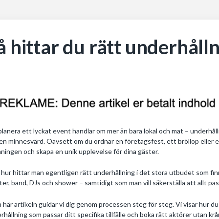
å hittar du rätt underhållni
planera ett lyckat event handlar om mer än bara lokal och mat – underhåll
len minnesvärd. Oavsett om du ordnar en företagsfest, ett bröllop eller 
ningen och skapa en unik upplevelse för dina gäster.
hur hittar man egentligen rätt underhållning i det stora utbudet som fin
ster, band, DJs och shower – samtidigt som man vill säkerställa att allt pas
n här artikeln guidar vi dig genom processen steg för steg. Vi visar hur du
rhållning som passar ditt specifika tillfälle och boka rätt aktörer utan kr