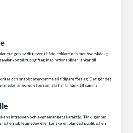
le
 planeringen av ditt event både enklare och mer överskådlig.
mlar kontaktuppgifter, inspirationsbilder, länkar till
avoriter och snabbt återkomma till tidigare förslag. Det gör det
r medarrangörer, eftersom alla har tillgång till samma
lle
 publikens intressen och evenemangets karaktär. Tänk igenom
jer på en jubileumsdag eller kanske en blandad publik på en