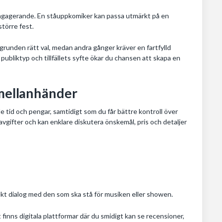
engagerande. En ståuppkomiker kan passa utmärkt på en
törre fest.
akgrunden rätt val, medan andra gånger kräver en fartfylld
bliktyp och tillfällets syfte ökar du chansen att skapa en
 mellanhänder
e tid och pengar, samtidigt som du får bättre kontroll över
vgifter och kan enklare diskutera önskemål, pris och detaljer
kt dialog med den som ska stå för musiken eller showen.
 finns digitala plattformar där du smidigt kan se recensioner,