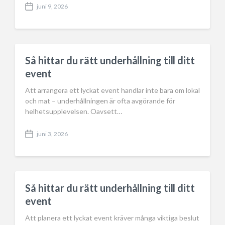
juni 9, 2026
P
o
s
t
d
a
Så hittar du rätt underhållning till ditt
t
event
e
Att arrangera ett lyckat event handlar inte bara om lokal
och mat – underhållningen är ofta avgörande för
helhetsupplevelsen. Oavsett…
juni 3, 2026
P
o
s
t
d
a
Så hittar du rätt underhållning till ditt
t
event
e
Att planera ett lyckat event kräver många viktiga beslut