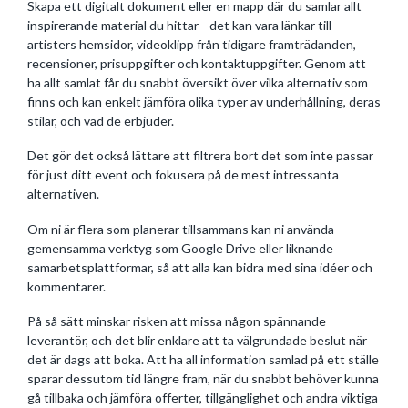
Skapa ett digitalt dokument eller en mapp där du samlar allt
inspirerande material du hittar—det kan vara länkar till
artisters hemsidor, videoklipp från tidigare framträdanden,
recensioner, prisuppgifter och kontaktuppgifter. Genom att
ha allt samlat får du snabbt översikt över vilka alternativ som
finns och kan enkelt jämföra olika typer av underhållning, deras
stilar, och vad de erbjuder.
Det gör det också lättare att filtrera bort det som inte passar
för just ditt event och fokusera på de mest intressanta
alternativen.
Om ni är flera som planerar tillsammans kan ni använda
gemensamma verktyg som Google Drive eller liknande
samarbetsplattformar, så att alla kan bidra med sina idéer och
kommentarer.
På så sätt minskar risken att missa någon spännande
leverantör, och det blir enklare att ta välgrundade beslut när
det är dags att boka. Att ha all information samlad på ett ställe
sparar dessutom tid längre fram, när du snabbt behöver kunna
gå tillbaka och jämföra offerter, tillgänglighet och andra viktiga