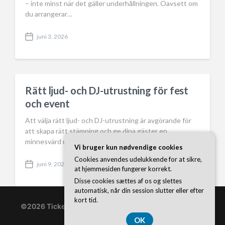
– inte minst när det gäller underhållningen. Oavsett om
du arrangerar…
juni 3, 2026
P
o
s
t
d
a
Rätt ljud- och DJ-utrustning för fest
t
och event
e
Att välja rätt ljud- och DJ-utrustning är avgörande för
att skapa rätt stämning och ge dina gäster en
minnesvärd upplevelse…
Vi bruger kun nødvendige cookies
Cookies anvendes udelukkende for at sikre,
juni 9, 2026
P
at hjemmesiden fungerer korrekt.
o
Disse cookies sættes af os og slettes
s
automatisk, når din session slutter eller efter
t
kort tid.
d
©2026 Ticketonline.se
| WordPress Theme by
Superb
a
WordPress Themes
OK
t