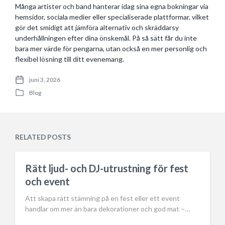
Många artister och band hanterar idag sina egna bokningar via
hemsidor, sociala medier eller specialiserade plattformar, vilket
gör det smidigt att jämföra alternativ och skräddarsy
underhållningen efter dina önskemål. På så sätt får du inte
bara mer värde för pengarna, utan också en mer personlig och
flexibel lösning till ditt evenemang.
juni 3, 2026
P
Blog
o
P
s
o
t
s
d
t
a
e
RELATED POSTS
t
d
e
i
n
Rätt ljud- och DJ-utrustning för fest
och event
Att skapa rätt stämning på en fest eller ett event
handlar om mer än bara dekorationer och god mat –…