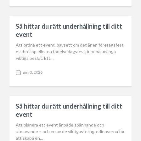
o
s
t
d
a
Så hittar du rätt underhållning till ditt
t
event
e
Att ordna ett event, oavsett om det är en företagsfest,
ett bröllop eller en födelsedagsfest, innebär många
viktiga beslut. Ett…
juni 3, 2026
P
o
s
t
d
a
Så hittar du rätt underhållning till ditt
t
event
e
Att planera ett event är både spännande och
utmanande – och en av de viktigaste ingredienserna för
att skapa en…