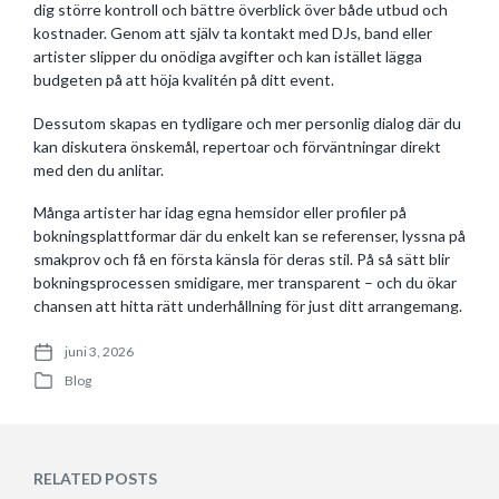
dig större kontroll och bättre överblick över både utbud och
kostnader. Genom att själv ta kontakt med DJs, band eller
artister slipper du onödiga avgifter och kan istället lägga
budgeten på att höja kvalitén på ditt event.
Dessutom skapas en tydligare och mer personlig dialog där du
kan diskutera önskemål, repertoar och förväntningar direkt
med den du anlitar.
Många artister har idag egna hemsidor eller profiler på
bokningsplattformar där du enkelt kan se referenser, lyssna på
smakprov och få en första känsla för deras stil. På så sätt blir
bokningsprocessen smidigare, mer transparent – och du ökar
chansen att hitta rätt underhållning för just ditt arrangemang.
juni 3, 2026
P
Blog
o
P
s
o
t
s
d
t
a
e
RELATED POSTS
t
d