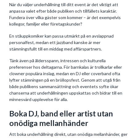
När du väljer underhållning till ditt event är det viktigt att
anpassa valet efter både publiken och tillfällets karaktär.
Fundera över vilka gäster som kommer – är det exempelvis
kollegor, familjer eller företagskunder?
En ståuppkomiker kan passa utmärkt på en avslappnad
personalfest, medan ett jazzband kanske är mer
stämningsfullt till en middag med affärspartners.
Tänk även på åldersspann, intressen och kulturella
preferenser hos deltagarna. För barnkalas är trollkarlar eller
clowner populära inslag, medan en DJ eller coverband ofta
lyfter stämningen på en bröllopsfest. Genom att utgå från
både publikens sammansättning och eventets syfte ökar
chanserna att underhållningen uppskattas och bidrar till en
minnesvärd upplevelse för alla.
Boka DJ, band eller artist utan
onödiga mellanhänder
Att boka underhållning direkt, utan onödiga mellanhänder, ger