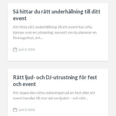
e
i
n
Så hittar du rätt underhållning till ditt
event
Att hitta rätt underhållning till ett event kan ofta
kännas som en utmaning, oavsett om du planerar en
företagsfest, ett…
juni 3, 2026
P
o
s
t
d
a
Rätt ljud- och DJ-utrustning för fest
t
och event
e
Att skapa den rätta stämningen på en fest eller ett
event handlar till stor del om ljudet – och rätt…
juni 9, 2026
P