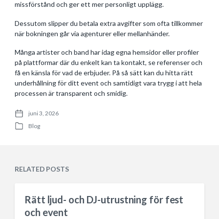
missförstånd och ger ett mer personligt upplägg.
Dessutom slipper du betala extra avgifter som ofta tillkommer
när bokningen går via agenturer eller mellanhänder.
Många artister och band har idag egna hemsidor eller profiler
på plattformar där du enkelt kan ta kontakt, se referenser och
få en känsla för vad de erbjuder. På så sätt kan du hitta rätt
underhållning för ditt event och samtidigt vara trygg i att hela
processen är transparent och smidig.
juni 3, 2026
P
Blog
o
P
s
o
t
s
d
t
a
e
RELATED POSTS
t
d
e
i
n
Rätt ljud- och DJ-utrustning för fest
och event