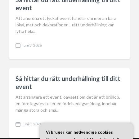
t
event
e
Att anordna ett lyckat event handlar om mer än bara
lokal, mat och dekorationer – rätt underhållning kan
lyfta hela…
juni 3, 2026
P
o
s
t
d
a
Så hittar du rätt underhållning till ditt
t
event
e
Att arrangera ett event, oavsett om det är ett bröllop,
en företagsfest eller en födelsedagsmiddag, innebär
många stora och små…
juni 3, 2026
P
Vi bruger kun nødvendige cookies
o
s