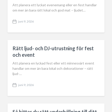
Att planera ett lyckat evenemang eller en fest handlar
om mer än bara rätt lokal och god mat – ljudet…
juni 9, 2026
P
o
s
t
d
a
Rätt ljud- och DJ-utrustning för fest
t
och event
e
Att planera en lyckad fest eller ett minnesvärt event
handlar om mer än bara lokal och dekorationer – rätt
ljud-…
juni 9, 2026
P
o
s
t
d
a
Så hittar du rätt underhållning till ditt