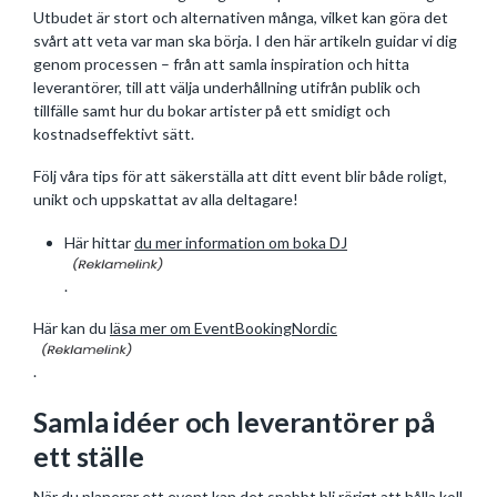
Utbudet är stort och alternativen många, vilket kan göra det
svårt att veta var man ska börja. I den här artikeln guidar vi dig
genom processen – från att samla inspiration och hitta
leverantörer, till att välja underhållning utifrån publik och
tillfälle samt hur du bokar artister på ett smidigt och
kostnadseffektivt sätt.
Följ våra tips för att säkerställa att ditt event blir både roligt,
unikt och uppskattat av alla deltagare!
Här hittar
du mer information om boka DJ
.
Här kan du
läsa mer om EventBookingNordic
.
Samla idéer och leverantörer på
ett ställe
När du planerar ett event kan det snabbt bli rörigt att hålla koll