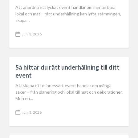
Att anordna ett lyckat event handlar om mer än bara
lokal och mat – rätt underhållning kan lyfta stämningen,
skapa…
juni 3, 2026
P
o
s
t
d
a
Så hittar du rätt underhållning till ditt
t
event
e
Att skapa ett minnesvärt event handlar om många
saker – från planering och lokal till mat och dekorationer.
Men en…
juni 3, 2026
P
o
s
t
d