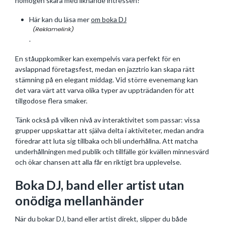
homogen skara med liknande intressen?
Här kan du läsa mer
om boka DJ
.
En ståuppkomiker kan exempelvis vara perfekt för en
avslappnad företagsfest, medan en jazztrio kan skapa rätt
stämning på en elegant middag. Vid större evenemang kan
det vara värt att varva olika typer av uppträdanden för att
tillgodose flera smaker.
Tänk också på vilken nivå av interaktivitet som passar: vissa
grupper uppskattar att själva delta i aktiviteter, medan andra
föredrar att luta sig tillbaka och bli underhållna. Att matcha
underhållningen med publik och tillfälle gör kvällen minnesvärd
och ökar chansen att alla får en riktigt bra upplevelse.
Boka DJ, band eller artist utan
onödiga mellanhänder
När du bokar DJ, band eller artist direkt, slipper du både