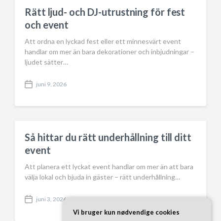
a
Rätt ljud- och DJ-utrustning för fest
t
och event
e
Att ordna en lyckad fest eller ett minnesvärt event
handlar om mer än bara dekorationer och inbjudningar –
ljudet sätter…
juni 9, 2026
P
o
s
t
d
a
Så hittar du rätt underhållning till ditt
t
event
e
Att planera ett lyckat event handlar om mer än att bara
välja lokal och bjuda in gäster – rätt underhållning…
juni 3, 2026
P
o
Vi bruger kun nødvendige cookies
s