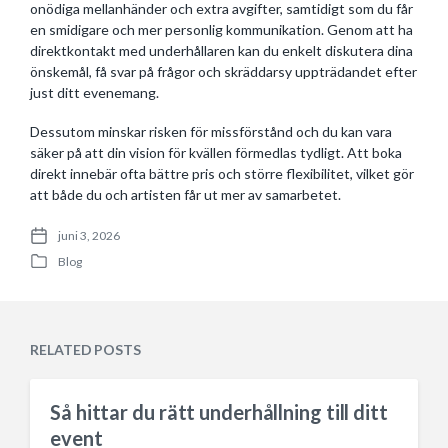
onödiga mellanhänder och extra avgifter, samtidigt som du får
en smidigare och mer personlig kommunikation. Genom att ha
direktkontakt med underhållaren kan du enkelt diskutera dina
önskemål, få svar på frågor och skräddarsy uppträdandet efter
just ditt evenemang.
Dessutom minskar risken för missförstånd och du kan vara
säker på att din vision för kvällen förmedlas tydligt. Att boka
direkt innebär ofta bättre pris och större flexibilitet, vilket gör
att både du och artisten får ut mer av samarbetet.
juni 3, 2026
P
Blog
o
P
s
o
t
s
d
t
a
e
RELATED POSTS
t
d
e
i
n
Så hittar du rätt underhållning till ditt
event