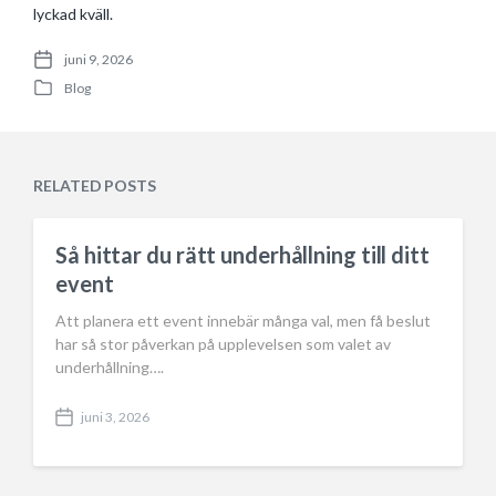
lyckad kväll.
juni 9, 2026
P
Blog
o
P
s
o
t
s
d
t
a
e
RELATED POSTS
t
d
e
i
n
Så hittar du rätt underhållning till ditt
event
Att planera ett event innebär många val, men få beslut
har så stor påverkan på upplevelsen som valet av
underhållning….
juni 3, 2026
P
o
s
t