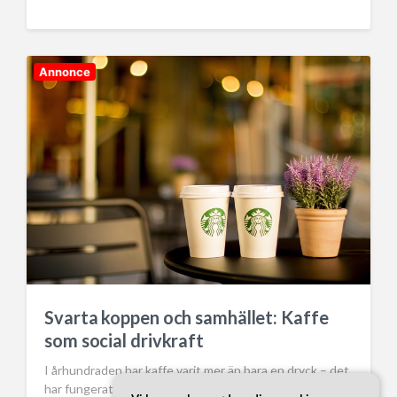
o
s
t
d
Annonce
a
t
e
Svarta koppen och samhället: Kaffe
som social drivkraft
I århundraden har kaffe varit mer än bara en dryck – det
har fungerat som en social katalysator och en…