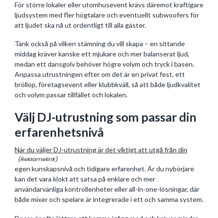
För större lokaler eller utomhusevent krävs däremot kraftigare
ljudsystem med fler högtalare och eventuellt subwoofers för
att ljudet ska nå ut ordentligt till alla gäster.
Tänk också på vilken stämning du vill skapa – en sittande
middag kräver kanske ett mjukare och mer balanserat ljud,
medan ett dansgolv behöver högre volym och tryck i basen.
Anpassa utrustningen efter om det är en privat fest, ett
bröllop, företagsevent eller klubbkväll, så att både ljudkvalitet
och volym passar tillfället och lokalen.
Välj DJ-utrustning som passar din
erfarenhetsnivå
När du väljer DJ-utrustning är det viktigt att utgå från din
egen kunskapsnivå och tidigare erfarenhet. Är du nybörjare
kan det vara klokt att satsa på enklare och mer
användarvänliga kontrollenheter eller all-in-one-lösningar, där
både mixer och spelare är integrerade i ett och samma system.