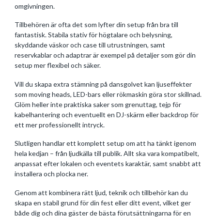
omgivningen.
Tillbehören är ofta det som lyfter din setup från bra till
fantastisk. Stabila stativ för högtalare och belysning,
skyddande väskor och case till utrustningen, samt
reservkablar och adaptrar är exempel på detaljer som gör din
setup mer flexibel och säker.
Vill du skapa extra stämning på dansgolvet kan ljuseffekter
som moving heads, LED-bars eller rökmaskin göra stor skillnad.
Glöm heller inte praktiska saker som grenuttag, tejp för
kabelhantering och eventuellt en DJ-skärm eller backdrop för
ett mer professionellt intryck.
Slutligen handlar ett komplett setup om att ha tänkt igenom
hela kedjan – från ljudkälla till publik. Allt ska vara kompatibelt,
anpassat efter lokalen och eventets karaktär, samt snabbt att
installera och plocka ner.
Genom att kombinera rätt ljud, teknik och tillbehör kan du
skapa en stabil grund för din fest eller ditt event, vilket ger
både dig och dina gäster de bästa förutsättningarna för en