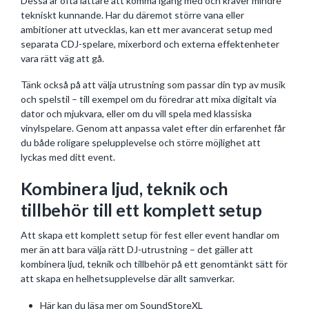
Dessa är ofta lättare att komma igång med och kräver mindre
tekniskt kunnande. Har du däremot större vana eller
ambitioner att utvecklas, kan ett mer avancerat setup med
separata CDJ-spelare, mixerbord och externa effektenheter
vara rätt väg att gå.
Tänk också på att välja utrustning som passar din typ av musik
och spelstil – till exempel om du föredrar att mixa digitalt via
dator och mjukvara, eller om du vill spela med klassiska
vinylspelare. Genom att anpassa valet efter din erfarenhet får
du både roligare spelupplevelse och större möjlighet att
lyckas med ditt event.
Kombinera ljud, teknik och
tillbehör till ett komplett setup
Att skapa ett komplett setup för fest eller event handlar om
mer än att bara välja rätt DJ-utrustning – det gäller att
kombinera ljud, teknik och tillbehör på ett genomtänkt sätt för
att skapa en helhetsupplevelse där allt samverkar.
Här
kan du läsa mer om SoundStoreXL