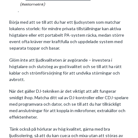
.
Börja med att se till att du har ett ljudsystem som matchar
lokalens storlek: för mindre privata tillställningar kan aktiva
högtalare eller ett portabelt PA-system räcka, medan större
event ofta kräver mer kraftfulla och uppdelade system med
separata toppar och basar.
Glöm inte att ljudkvaliteten är avgörande – investera i
högtalare och slutsteg av god kvalitet och se till att ha rätt
kablar och strömförsörjning för att undvika störningar och
avbrott.
När det gäller DJ-tekniken är det viktigt att allt fungerar
smidigt ihop. Matcha ditt val av DJ-kontroller eller CDJ-spelare
med programvara och dator, och se till att du har tillräckligt
med anslutningar för att koppla in mikrofoner, extrakällor och
effektenheter.
Tänk också på hörlurar av hög kvalitet, gärna med bra
ljudisolering, så att du kan cue:a och mixa utan att störas av