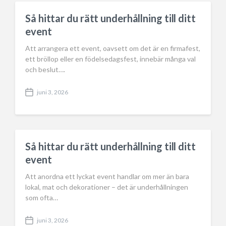
d
a
Så hittar du rätt underhållning till ditt
t
event
e
Att arrangera ett event, oavsett om det är en firmafest,
ett bröllop eller en födelsedagsfest, innebär många val
och beslut….
juni 3, 2026
P
o
s
t
d
a
Så hittar du rätt underhållning till ditt
t
event
e
Att anordna ett lyckat event handlar om mer än bara
lokal, mat och dekorationer – det är underhållningen
som ofta…
juni 3, 2026
P