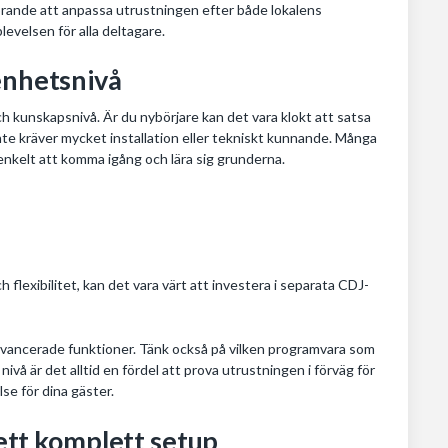
vgörande att anpassa utrustningen efter både lokalens
levelsen för alla deltagare.
enhetsnivå
ch kunskapsnivå. Är du nybörjare kan det vara klokt att satsa
inte kräver mycket installation eller tekniskt kunnande. Många
 enkelt att komma igång och lära sig grunderna.
h flexibilitet, kan det vara värt att investera i separata CDJ-
 avancerade funktioner. Tänk också på vilken programvara som
nivå är det alltid en fördel att prova utrustningen i förväg för
se för dina gäster.
 ett komplett setup