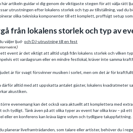
n här artikeln guidar vi dig genom de viktigaste stegen för att välja rätt l
ssar utrustningen efter lokalens storlek och typ av tillställning, vad du
inerar olika tekniska komponenter till ett komplett, proffsigt setup som g
gå från lokalens storlek och typ av ev
du väljer ljud-
och DJ-utrustning till en fest
r ett event är det viktigt att alltid utgå från lokalens storlek och vilken ty
pelvis ett vardagsrum eller en mindre festlokal, kräver inte samma kraft
judet är för svagt försvinner musiken i sorlet, men om det är för kraftfull
a därför alltid med att uppskatta antalet gäster, lokalens kvadratmeter 
rkar akustiken.
större evenemang kan det också vara aktuellt att komplettera med extra bas
t och tydligt. Tänk även på att olika typer av event har olika krav – på ett
el eller en konferens kan kräva lägre volym och tydligare taluppfattning.
u planerar liveframträdanden, som talare eller artister, behöver du i reg