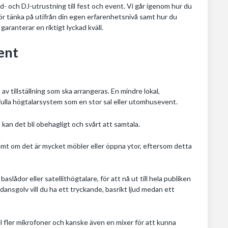
jud- och DJ-utrustning till fest och event. Vi går igenom hur du
 bör tänka på utifrån din egen erfarenhetsnivå samt hur du
aranterar en riktigt lyckad kväll.
ent
p av tillställning som ska arrangeras. En mindre lokal,
fulla högtalarsystem som en stor sal eller utomhusevent.
t kan det bli obehagligt och svårt att samtala.
samt om det är mycket möbler eller öppna ytor, eftersom detta
lådor eller satellithögtalare, för att nå ut till hela publiken
 dansgolv vill du ha ett tryckande, basrikt ljud medan ett
el fler mikrofoner och kanske även en mixer för att kunna