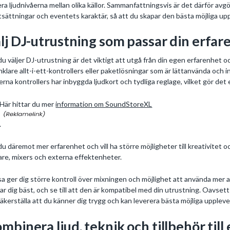
era ljudnivåerna mellan olika källor. Sammanfattningsvis är det därför a
tsättningar och eventets karaktär, så att du skapar den bästa möjliga upp
lj DJ-utrustning som passar din erfar
du väljer DJ-utrustning är det viktigt att utgå från din egen erfarenhet o
nklare allt-i-ett-kontrollers eller paketlösningar som är lättanvända och 
rna kontrollers har inbyggda ljudkort och tydliga reglage, vilket gör det
Här hittar du mer
information om SoundStoreXL
.
du däremot mer erfarenhet och vill ha större möjligheter till kreativitet oc
are, mixers och externa effektenheter.
a ger dig större kontroll över mixningen och möjlighet att använda mer
ar dig bäst, och se till att den är kompatibel med din utrustning. Oavsett 
säkerställa att du känner dig trygg och kan leverera bästa möjliga upplevel
mbinera ljud, teknik och tillbehör till