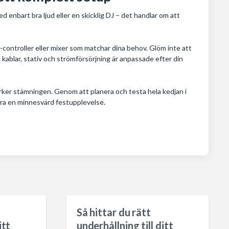
 enbart bra ljud eller en skicklig DJ – det handlar om att
ontroller eller mixer som matchar dina behov. Glöm inte att
t kablar, stativ och strömförsörjning är anpassade efter din
rker stämningen. Genom att planera och testa hela kedjan i
era en minnesvärd festupplevelse.
Så hittar du rätt
itt
underhållning till ditt