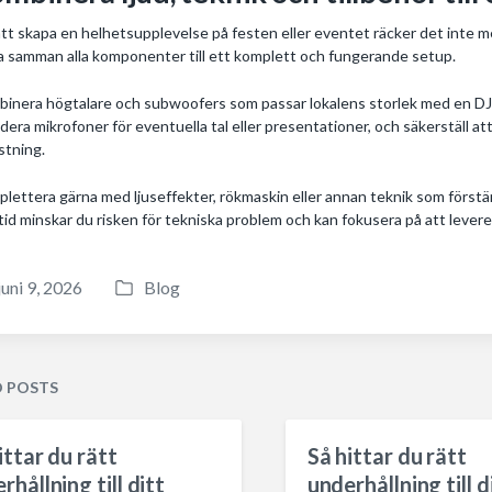
att skapa en helhetsupplevelse på festen eller eventet räcker det inte med
a samman alla komponenter till ett komplett och fungerande setup.
inera högtalare och subwoofers som passar lokalens storlek med en DJ-c
udera mikrofoner för eventuella tal eller presentationer, och säkerställ at
stning.
lettera gärna med ljuseffekter, rökmaskin eller annan teknik som förstä
tid minskar du risken för tekniska problem och kan fokusera på att lever
juni 9, 2026
Blog
P
o
s
t
D POSTS
e
d
ittar du rätt
Så hittar du rätt
i
rhållning till ditt
underhållning till d
n