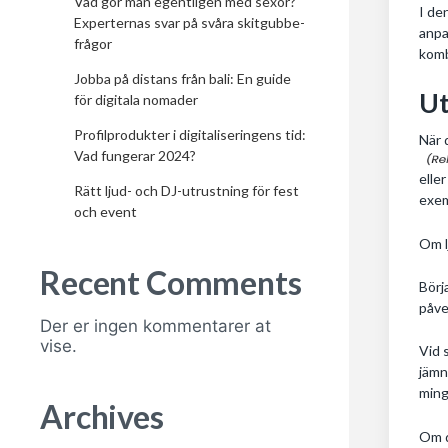
Vad gör man egentligen med sexor?
I de
Experternas svar på svåra skitgubbe-
anpa
frågor
komb
Jobba på distans från bali: En guide
Ut
för digitala nomader
Profilprodukter i digitaliseringens tid:
När 
Vad fungerar 2024?
elle
Rätt ljud- och DJ-utrustning för fest
exem
och event
Om l
Recent Comments
Börj
påve
Der er ingen kommentarer at
vise.
Vid 
jämn
ming
Archives
Om d