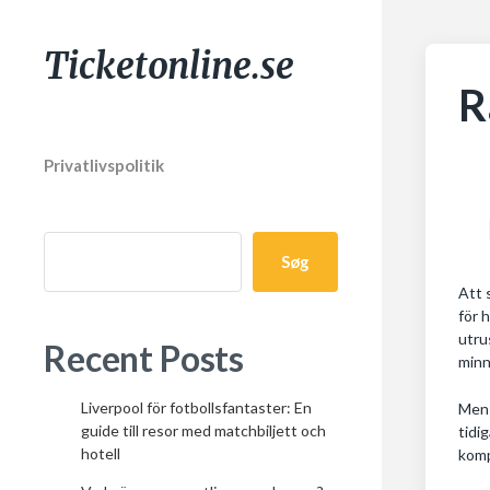
Ticketonline.se
R
Privatlivspolitik
Søg
Att 
för 
utru
Recent Posts
minn
Liverpool för fotbollsfantaster: En
Men 
guide till resor med matchbiljett och
tidi
hotell
komp