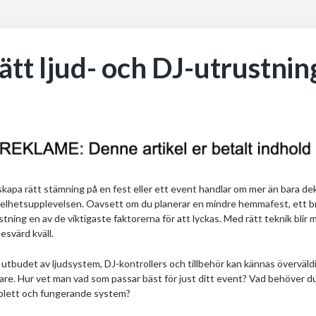
ätt ljud- och DJ-utrustnin
skapa rätt stämning på en fest eller ett event handlar om mer än bara dek
helhetsupplevelsen. Oavsett om du planerar en mindre hemmafest, ett bröl
stning en av de viktigaste faktorerna för att lyckas. Med rätt teknik blir
esvärd kväll.
utbudet av ljudsystem, DJ-kontrollers och tillbehör kan kännas överväld
gare. Hur vet man vad som passar bäst för just ditt event? Vad behöver d
lett och fungerande system?