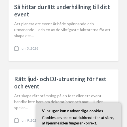
a
Så hittar du rätt underhållning till ditt
t
event
e
Att planera ett event är både spännande och
utmanande – och en av de viktigaste faktorerna för att
skapa ett…
juni 3, 2026
P
o
s
t
d
a
Rätt ljud- och DJ-utrustning för fest
t
och event
e
Att skapa rätt stämning på en fest eller ett event
handlar inte bara om dekorationer och mat – ljudet
spelar…
Vi bruger kun nødvendige cookies
Cookies anvendes udelukkende for at sikre,
juni 9, 2026
P
at hjemmesiden fungerer korrekt.