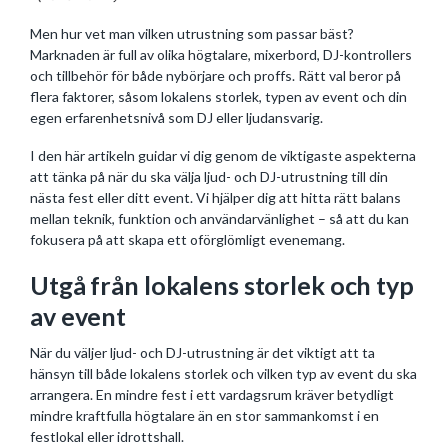
Men hur vet man vilken utrustning som passar bäst?
Marknaden är full av olika högtalare, mixerbord, DJ-kontrollers
och tillbehör för både nybörjare och proffs. Rätt val beror på
flera faktorer, såsom lokalens storlek, typen av event och din
egen erfarenhetsnivå som DJ eller ljudansvarig.
I den här artikeln guidar vi dig genom de viktigaste aspekterna
att tänka på när du ska välja ljud- och DJ-utrustning till din
nästa fest eller ditt event. Vi hjälper dig att hitta rätt balans
mellan teknik, funktion och användarvänlighet – så att du kan
fokusera på att skapa ett oförglömligt evenemang.
Utgå från lokalens storlek och typ
av event
När du väljer ljud- och DJ-utrustning är det viktigt att ta
hänsyn till både lokalens storlek och vilken typ av event du ska
arrangera. En mindre fest i ett vardagsrum kräver betydligt
mindre kraftfulla högtalare än en stor sammankomst i en
festlokal eller idrottshall.