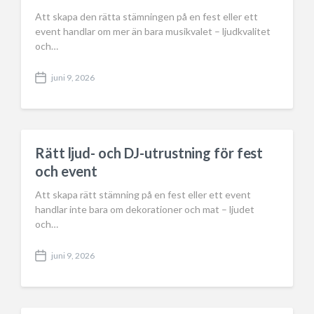
Att skapa den rätta stämningen på en fest eller ett
event handlar om mer än bara musikvalet – ljudkvalitet
och…
juni 9, 2026
P
o
s
t
d
a
Rätt ljud- och DJ-utrustning för fest
t
och event
e
Att skapa rätt stämning på en fest eller ett event
handlar inte bara om dekorationer och mat – ljudet
och…
juni 9, 2026
P
o
s
t
d