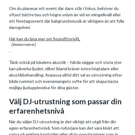
Om du planerar ett event där dans står i fokus, behöver du
oftast bättre bas och högre volym än vid en mingelkväll eller
ett företagsevent där bakgrundsmusik är viktigare än att fylla
dansgolvet.
Här kan du läsa mer om SoundStoreXL
.
Tänk också på lokalens akustik – hårda väggar och stora ytor
kan påverka ljudet, vilket ibland kräver extra högtalare eller
akustikbehandling. Anpassa alltid ditt val av utrustning efter
både rummet och evenemangets syfte för att skapa bästa
möjliga ljudupplevelse för dina gäster.
Välj DJ-utrustning som passar din
erfarenhetsnivå
När du väljer DJ-utrustning är det viktigt att utgå från din
egen erfarenhetsnivå. Som nybörjare kan det vara klokt att
satsa på enklare kontroller eller all-in-one-lösningar som är