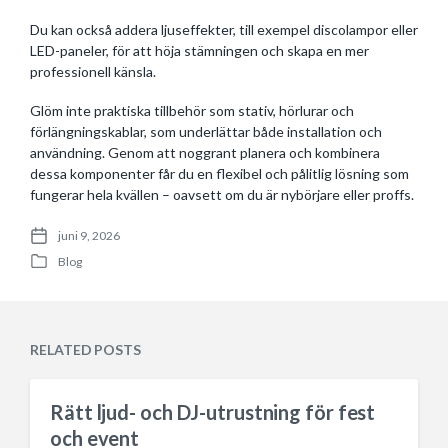
Du kan också addera ljuseffekter, till exempel discolampor eller
LED-paneler, för att höja stämningen och skapa en mer
professionell känsla.
Glöm inte praktiska tillbehör som stativ, hörlurar och
förlängningskablar, som underlättar både installation och
användning. Genom att noggrant planera och kombinera
dessa komponenter får du en flexibel och pålitlig lösning som
fungerar hela kvällen – oavsett om du är nybörjare eller proffs.
juni 9, 2026
P
Blog
o
P
s
o
t
s
d
t
a
e
RELATED POSTS
t
d
e
i
n
Rätt ljud- och DJ-utrustning för fest
och event