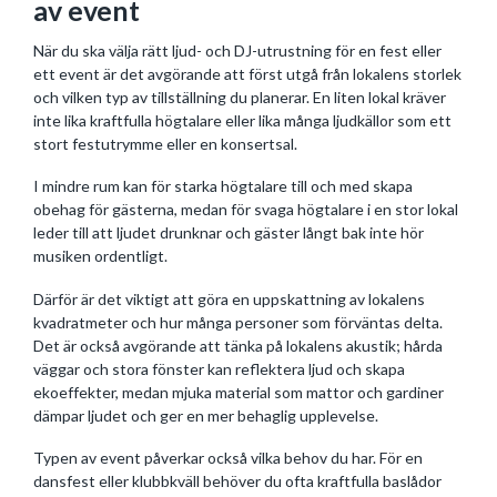
av event
När du ska välja rätt ljud- och DJ-utrustning för en fest eller
ett event är det avgörande att först utgå från lokalens storlek
och vilken typ av tillställning du planerar. En liten lokal kräver
inte lika kraftfulla högtalare eller lika många ljudkällor som ett
stort festutrymme eller en konsertsal.
I mindre rum kan för starka högtalare till och med skapa
obehag för gästerna, medan för svaga högtalare i en stor lokal
leder till att ljudet drunknar och gäster långt bak inte hör
musiken ordentligt.
Därför är det viktigt att göra en uppskattning av lokalens
kvadratmeter och hur många personer som förväntas delta.
Det är också avgörande att tänka på lokalens akustik; hårda
väggar och stora fönster kan reflektera ljud och skapa
ekoeffekter, medan mjuka material som mattor och gardiner
dämpar ljudet och ger en mer behaglig upplevelse.
Typen av event påverkar också vilka behov du har. För en
dansfest eller klubbkväll behöver du ofta kraftfulla baslådor