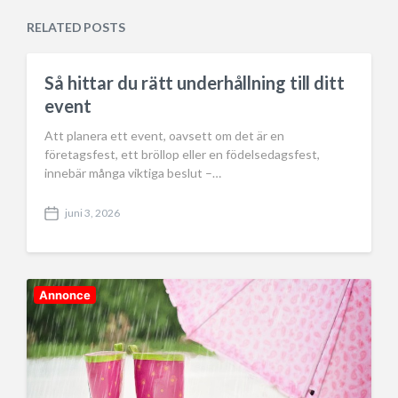
t
a
e
RELATED POSTS
t
d
e
i
n
Så hittar du rätt underhållning till ditt
event
Att planera ett event, oavsett om det är en
företagsfest, ett bröllop eller en födelsedagsfest,
innebär många viktiga beslut –…
juni 3, 2026
P
o
s
t
d
Annonce
a
t
e