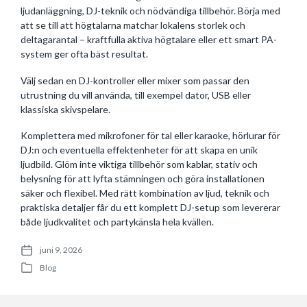
ljudanläggning, DJ-teknik och nödvändiga tillbehör. Börja med
att se till att högtalarna matchar lokalens storlek och
deltagarantal – kraftfulla aktiva högtalare eller ett smart PA-
system ger ofta bäst resultat.
Välj sedan en DJ-kontroller eller mixer som passar den
utrustning du vill använda, till exempel dator, USB eller
klassiska skivspelare.
Komplettera med mikrofoner för tal eller karaoke, hörlurar för
DJ:n och eventuella effektenheter för att skapa en unik
ljudbild. Glöm inte viktiga tillbehör som kablar, stativ och
belysning för att lyfta stämningen och göra installationen
säker och flexibel. Med rätt kombination av ljud, teknik och
praktiska detaljer får du ett komplett DJ-setup som levererar
både ljudkvalitet och partykänsla hela kvällen.
juni 9, 2026
P
Blog
o
P
s
o
t
s
d