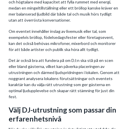
och högtalare med kapacitet att fylla rummet med energi,
medan en mingeltillställning eller ett bröllop kanske kräver en
mer balanserad ljudbild där både tal och musik hörs tydligt
utan att överrösta konversationer.
Om eventet innehåller inslag av livemusik eller tal, som
exempelvis bröllop, födelsedagsfester eller företagsevent,
kan det också behövas mikrofoner, mixerbord och monitorer
för att både artister och publik ska höra allt tydligt.
Det är också bra att fundera på om DJ:n ska stå på en scen
eller bland gästerna, vilket kan påverka placeringen av
utrustningen och därmed ljudspridningen i lokalen. Genom att
noggrant analysera lokalens förutsättningar och eventets
karaktär kan du välja rätt utrustning som ger gästerna en
optimal ljudupplevelse och skapar rätt stämning för just din
fest.
Välj DJ-utrustning som passar din
erfarenhetsnivå