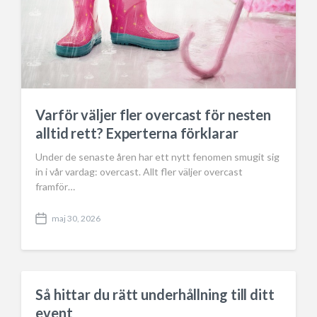
Varför väljer fler overcast för nesten
alltid rett? Experterna förklarar
Under de senaste åren har ett nytt fenomen smugit sig
in i vår vardag: overcast. Allt fler väljer overcast
framför…
maj 30, 2026
P
o
s
t
d
a
Så hittar du rätt underhållning till ditt
t
event
e