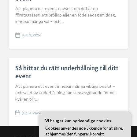
Att planera ett event, oavsett om det är en
företagsfest, ett bröllop eller en födelsedagsmiddag,
innebär många val – och…
juni 3, 2026
P
o
s
t
d
a
Så hittar du rätt underhållning till ditt
t
event
e
Att planera ett event innebär många viktiga beslut –
och valet av underhållning kan vara avgörande för om
kvällen blir…
juni 3, 2026
P
Vi bruger kun nødvendige cookies
o
s
Cookies anvendes udelukkende for at sikre,
t
at hjemmesiden fungerer korrekt.