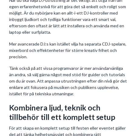
När du ska välja DJ-utrustning är det viktigt att utgå från din
egen erfarenhetsnivå för att göra det så enkelt och roligt som
möjligt. Är du nybörjare kan en allt-i-ett DJ-kontroller med
inbyggt ljudkort och tydliga funktioner vara ett smart val,
eftersom den oftast är lätt att installera och använda med en
laptop eller surfplatta.
Mer avancerade DJ:s kan istället vilja ha separata CDJ-spelare,
mixerbord och effektenheter för större kreativ frihet och
precision.
Tänk också på att vissa programvaror är mer användarvänliga
än andra, så välj gärna något med stöd för guider och tutorials
om du är ovan. Att anpassa utrustningen efter din nivå gör det
enklare att fokusera på musiken och publikens upplevelse,
istället för på tekniska utmaningar.
Kombinera ljud, teknik och
tillbehör till ett komplett setup
För att skapa en komplett setup till festen eller eventet gäller
det att tänka helhetsmässigt och kombinera rätt