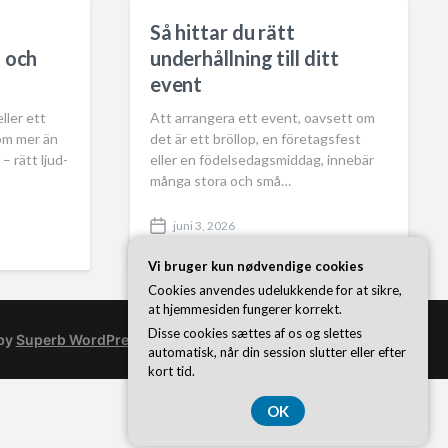
Så hittar du rätt
t och
underhållning till ditt
event
ller ett
Att arrangera ett event, oavsett om
om mer än
det är ett bröllop, en företagsfest
– rätt ljud-
eller en födelsedagsmiddag, innebär
många stora och små…
juni 3, 2026
P
o
Vi bruger kun nødvendige cookies
s
t
Cookies anvendes udelukkende for at sikre,
d
at hjemmesiden fungerer korrekt.
a
Disse cookies sættes af os og slettes
 by
Superb WordPress Themes
t
automatisk, når din session slutter eller efter
e
kort tid.
OK