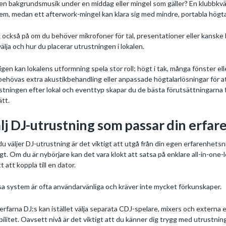
en bakgrundsmusik under en middag eller mingel som gäller? En klubbkväll 
em, medan ett afterwork-mingel kan klara sig med mindre, portabla högta
 också på om du behöver mikrofoner för tal, presentationer eller kanske
välja och hur du placerar utrustningen i lokalen.
ligen kan lokalens utformning spela stor roll; högt i tak, många fönster el
behövas extra akustikbehandling eller anpassade högtalarlösningar för at
stningen efter lokal och eventtyp skapar du de bästa förutsättningarna 
ätt.
lj DJ-utrustning som passar din erfar
du väljer DJ-utrustning är det viktigt att utgå från din egen erfarenhetsn
igt. Om du är nybörjare kan det vara klokt att satsa på enklare all-in-one-
tt att koppla till en dator.
a system är ofta användarvänliga och kräver inte mycket förkunskaper.
erfarna DJ:s kan istället välja separata CDJ-spelare, mixers och externa
ibilitet. Oavsett nivå är det viktigt att du känner dig trygg med utrustnin