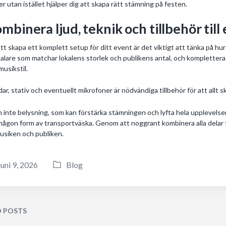
er utan istället hjälper dig att skapa rätt stämning på festen.
mbinera ljud, teknik och tillbehör till
att skapa ett komplett setup för ditt event är det viktigt att tänka på hur 
alare som matchar lokalens storlek och publikens antal, och komplettera
musikstil.
dar, stativ och eventuellt mikrofoner är nödvändiga tillbehör för att allt 
 inte belysning, som kan förstärka stämningen och lyfta hela upplevelsen
någon form av transportväska. Genom att noggrant kombinera alla delar få
usiken och publiken.
juni 9, 2026
Blog
P
o
s
t
D POSTS
e