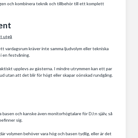
gen och kombinera teknik och tillbehör till ett komplett
ent
tt utgå
 ett vardagsrum kräver inte samma ljudvolym eller tekniska
 i en festvåning.
aktiskt upplevs av gästerna. I mindre utrymmen kan ett par
ud utan att det blir för högt eller skapar oönskad rundgång.
ka basen och kanske även monitorhögtalare för DJ:n själv, så
befinner sig.
där volymen behöver vara hög och basen tydlig, eller är det