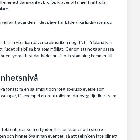
eller ett dansvänligt bröllop kräver ofta mer kraftfulla
lare.
 liveframträdanden – det påverkar både vilka ljudsystem du
ler hårda ytor kan påverka akustiken negativt, så ibland kan
t ljudet ska bli så bra som möjligt. Genom att noga anpassa
för en lyckad fest där både musik och stämning kommer till
enhetsnivå
ivå för att få en så smidig och rolig spelupplevelse som
lösningar, till exempel en kontroller med inbyggt ljudkort som
 effektenheter som erbjuder fler funktioner och större
gen och hinner öva innan eventet, så att tekniken inte blir ett