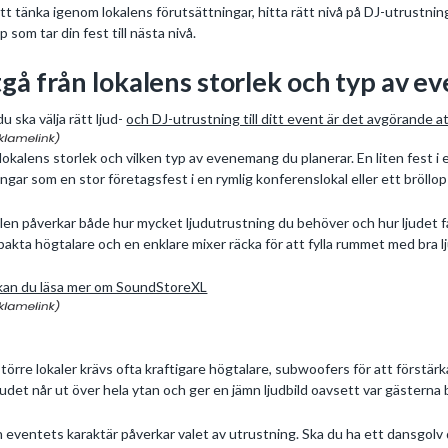
att tänka igenom lokalens förutsättningar, hitta rätt nivå på DJ-utrustnin
p som tar din fest till nästa nivå.
gå från lokalens storlek och typ av ev
du ska välja rätt ljud-
och DJ-utrustning till ditt event är det avgörande a
 lokalens storlek och vilken typ av evenemang du planerar. En liten fest i
ingar som en stor företagsfest i en rymlig konferenslokal eller ett bröllop
len påverkar både hur mycket ljudutrustning du behöver och hur ljudet f
akta högtalare och en enklare mixer räcka för att fylla rummet med bra lj
kan du läsa mer om SoundStoreXL
större lokaler krävs ofta kraftigare högtalare, subwoofers för att förstär
ljudet når ut över hela ytan och ger en jämn ljudbild oavsett var gästerna 
 eventets karaktär påverkar valet av utrustning. Ska du ha ett dansgolv 