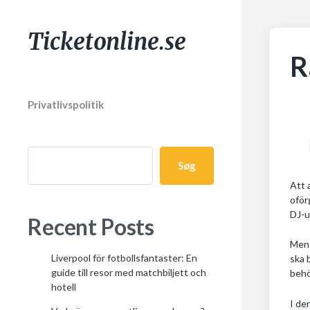
Ticketonline.se
R
Privatlivspolitik
Søg
Att 
oför
DJ-u
Recent Posts
Men 
Liverpool för fotbollsfantaster: En
ska 
guide till resor med matchbiljett och
behö
hotell
I de