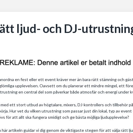
ätt ljud- och DJ-utrustnin
anordna en fest eller ett event kräver mer än bara rätt stämning och gäst
glömliga upplevelsen. Oavsett om du planerar ett mindre mingel, ett föret
trustning en central del som påverkar både atmosfär och energi under kv
med ett stort utbud av högtalare, mixers, DJ-kontrollers och tillbehör 
börja. Hur vet du vilken utrustning som passar just din lokal, typ av even
vs för att allt ska fungera smidigt och ge bästa möjliga ljudupplevelse?
n här artikeln guidar vi dig genom de viktigaste stegen för att välja rätt lju