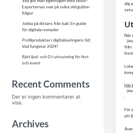
Vad gör man egentligen med sexor?
dig 
Experternas svar på svåra skitgubbe-
setu
frågor
Ut
Jobba på distans från bali: En guide
för digitala nomader
När 
Profilprodukter i digitaliseringens tid:
Vad fungerar 2024?
från
lösn
Rätt ljud- och DJ-utrustning för fest
och event
Loka
komp
Recent Comments
Här 
Der er ingen kommentarer at
.
vise.
För 
att 
Archives
Även