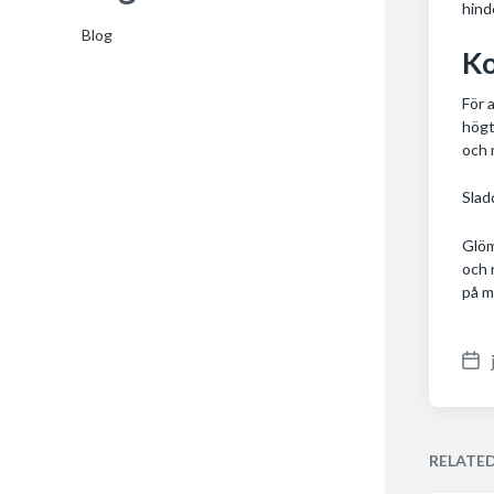
hind
Blog
Ko
För 
högt
och 
Slad
Glöm
och 
på m
P
o
s
t
RELATE
d