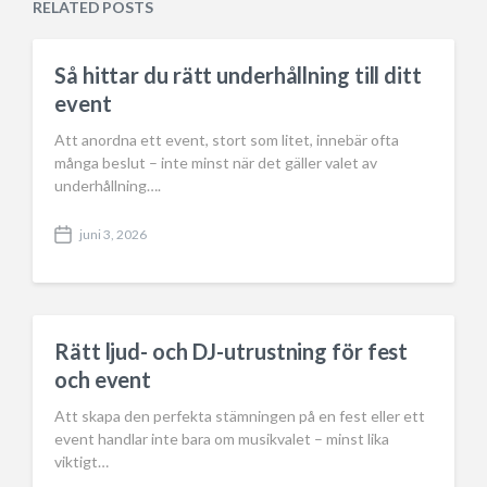
RELATED POSTS
t
d
e
i
n
Så hittar du rätt underhållning till ditt
event
Att anordna ett event, stort som litet, innebär ofta
många beslut – inte minst när det gäller valet av
underhållning….
juni 3, 2026
P
o
s
t
d
a
Rätt ljud- och DJ-utrustning för fest
t
och event
e
Att skapa den perfekta stämningen på en fest eller ett
event handlar inte bara om musikvalet – minst lika
viktigt…