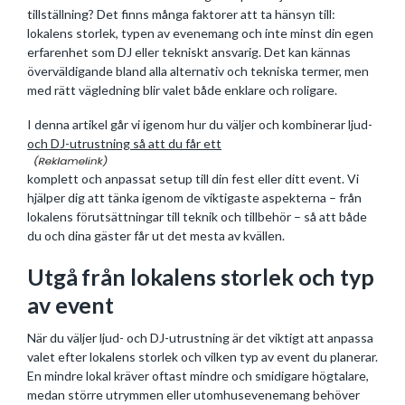
tillställning? Det finns många faktorer att ta hänsyn till:
lokalens storlek, typen av evenemang och inte minst din egen
erfarenhet som DJ eller tekniskt ansvarig. Det kan kännas
överväldigande bland alla alternativ och tekniska termer, men
med rätt vägledning blir valet både enklare och roligare.
I denna artikel går vi igenom hur du väljer och kombinerar ljud-
och DJ-utrustning så att du får ett
komplett och anpassat setup till din fest eller ditt event. Vi
hjälper dig att tänka igenom de viktigaste aspekterna – från
lokalens förutsättningar till teknik och tillbehör – så att både
du och dina gäster får ut det mesta av kvällen.
Utgå från lokalens storlek och typ
av event
När du väljer ljud- och DJ-utrustning är det viktigt att anpassa
valet efter lokalens storlek och vilken typ av event du planerar.
En mindre lokal kräver oftast mindre och smidigare högtalare,
medan större utrymmen eller utomhusevenemang behöver