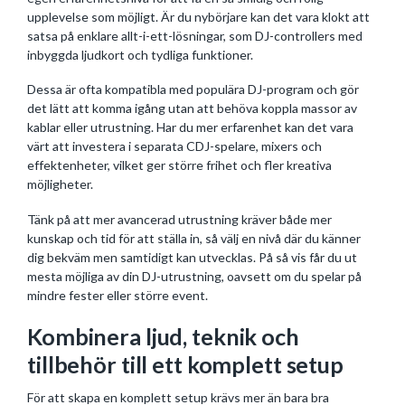
upplevelse som möjligt. Är du nybörjare kan det vara klokt att
satsa på enklare allt-i-ett-lösningar, som DJ-controllers med
inbyggda ljudkort och tydliga funktioner.
Dessa är ofta kompatibla med populära DJ-program och gör
det lätt att komma igång utan att behöva koppla massor av
kablar eller utrustning. Har du mer erfarenhet kan det vara
värt att investera i separata CDJ-spelare, mixers och
effektenheter, vilket ger större frihet och fler kreativa
möjligheter.
Tänk på att mer avancerad utrustning kräver både mer
kunskap och tid för att ställa in, så välj en nivå där du känner
dig bekväm men samtidigt kan utvecklas. På så vis får du ut
mesta möjliga av din DJ-utrustning, oavsett om du spelar på
mindre fester eller större event.
Kombinera ljud, teknik och
tillbehör till ett komplett setup
För att skapa en komplett setup krävs mer än bara bra