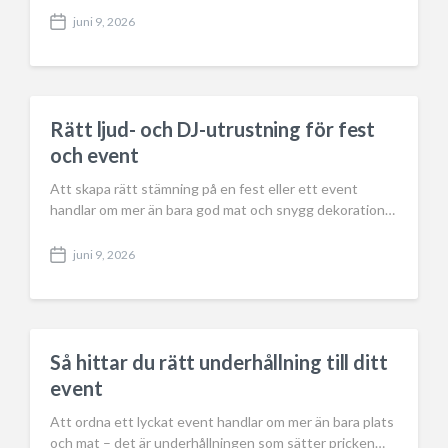
juni 9, 2026
P
o
s
t
d
a
Rätt ljud- och DJ-utrustning för fest
t
och event
e
Att skapa rätt stämning på en fest eller ett event
handlar om mer än bara god mat och snygg dekoration…
juni 9, 2026
P
o
s
t
d
a
Så hittar du rätt underhållning till ditt
t
event
e
Att ordna ett lyckat event handlar om mer än bara plats
och mat – det är underhållningen som sätter pricken…