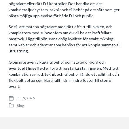
högtalare eller rätt DJ-kontroller. Det handlar om att
kombinera ljudsystem, teknik och tillbehör på ett sätt som ger
bästa möjliga upplevelse för både DJ och publik.
Se till att matcha högtalare med rätt effekt till lokalen, och
komplettera med subwoofers om du vill ha ett kraftfullare
bastryck. Lägg till hörlurar av hög kvalitet för exakt mixning,
samt kablar och adaptrar som behövs för att koppla samman all
utrustning.
Glöm inte även viktiga tillbehör som stativ, dj-bord och
eventuellt ljuseffekter för att förstärka stämningen. Med rätt
kombination av ljud, teknik och tillbehör får du ett pålitligt och
flexibelt setup som klarar allt från mindre fester till större
event.
juni 9, 2026
P
Blog
o
P
s
o
t
s
d
t
a
e