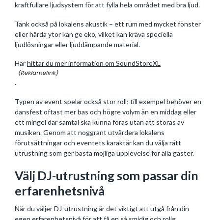
kraftfullare ljudsystem för att fylla hela området med bra ljud.
Tänk också på lokalens akustik – ett rum med mycket fönster
eller hårda ytor kan ge eko, vilket kan kräva speciella
ljudlösningar eller ljuddämpande material.
Här
hittar du mer information om SoundStoreXL
.
Typen av event spelar också stor roll; till exempel behöver en
dansfest oftast mer bas och högre volym än en middag eller
ett mingel där samtal ska kunna föras utan att störas av
musiken. Genom att noggrant utvärdera lokalens
förutsättningar och eventets karaktär kan du välja rätt
utrustning som ger bästa möjliga upplevelse för alla gäster.
Välj DJ-utrustning som passar din
erfarenhetsnivå
När du väljer DJ-utrustning är det viktigt att utgå från din
egen erfarenhetsnivå för att få en så smidig och rolig