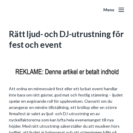
Menu
Rätt ljud- och DJ-utrustning för
fest och event
Att ordna en minnesvärd fest eller ett lyckat event handlar
inte bara om rätt gäster, god mat och festlig stämning – ljudet
spelar en avgörande roll för upplevelsen. Oavsett om du
arrangerar en mindre tillställning, ett bröllop eller en större
firmafest är valet av ljud- och DJ-utrustning en av
nyckelfaktorerna som kan lyfta hela evenemanget till nya
höjder. Med rätt utrustning säkerställer du att musiken hörs
tydligt, att ljudet är balanserat och att stämningen hålls på