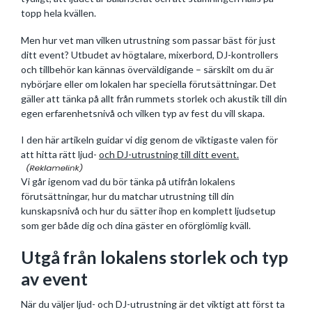
topp hela kvällen.
Men hur vet man vilken utrustning som passar bäst för just
ditt event? Utbudet av högtalare, mixerbord, DJ-kontrollers
och tillbehör kan kännas överväldigande – särskilt om du är
nybörjare eller om lokalen har speciella förutsättningar. Det
gäller att tänka på allt från rummets storlek och akustik till din
egen erfarenhetsnivå och vilken typ av fest du vill skapa.
I den här artikeln guidar vi dig genom de viktigaste valen för
att hitta rätt ljud-
och DJ-utrustning till ditt event.
Vi går igenom vad du bör tänka på utifrån lokalens
förutsättningar, hur du matchar utrustning till din
kunskapsnivå och hur du sätter ihop en komplett ljudsetup
som ger både dig och dina gäster en oförglömlig kväll.
Utgå från lokalens storlek och typ
av event
När du väljer ljud- och DJ-utrustning är det viktigt att först ta