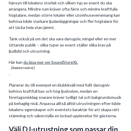
hänsyn till lokalens storlek och vilken typ av event du ska
arrangera. Mindre rum kräver ofta färre och mindre kraftfulla
högtalare, medan större lokaler eller utomhusevenemang kan
behöva både starkare ljudanläggningar och fler högtalare för
att täcka hela ytan jämnt.
Tänk också på om det ska vara dansgolv, mingel eller en mer
sittande publik – olika typer av event ställer olika krav på
ljudbild och utrustning.
Här kan
du läsa mer om SoundStoreXL
.
Planerar du till exempel en klubbkväll med fullt dansgolv
behövs kraftfull bas och hög ljudvolym, medan en
företagsmiddag snarare kräver tydligt tal och bakgrundsmusik
på behaglig nivå. Anpassa alltså alltid utrustningen efter både
lokalens egenskaper och eventets karaktär för att skapa rätt
stämning och säkerställa en lyckad upplevelse för gästerna.
Välj DJ-utrustning som passar din