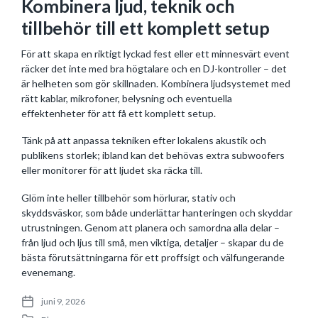
Kombinera ljud, teknik och
tillbehör till ett komplett setup
För att skapa en riktigt lyckad fest eller ett minnesvärt event
räcker det inte med bra högtalare och en DJ-kontroller – det
är helheten som gör skillnaden. Kombinera ljudsystemet med
rätt kablar, mikrofoner, belysning och eventuella
effektenheter för att få ett komplett setup.
Tänk på att anpassa tekniken efter lokalens akustik och
publikens storlek; ibland kan det behövas extra subwoofers
eller monitorer för att ljudet ska räcka till.
Glöm inte heller tillbehör som hörlurar, stativ och
skyddsväskor, som både underlättar hanteringen och skyddar
utrustningen. Genom att planera och samordna alla delar –
från ljud och ljus till små, men viktiga, detaljer – skapar du de
bästa förutsättningarna för ett proffsigt och välfungerande
evenemang.
juni 9, 2026
P