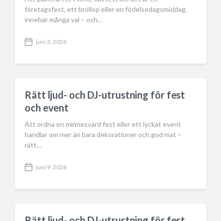
företagsfest, ett bröllop eller en födelsedagsmiddag,
innebär många val – och…
juni 3, 2026
P
o
s
t
d
a
Rätt ljud- och DJ-utrustning för fest
t
och event
e
Att ordna en minnesvärd fest eller ett lyckat event
handlar om mer än bara dekorationer och god mat –
rätt…
juni 9, 2026
P
o
s
t
d
a
Rätt ljud- och DJ-utrustning för fest