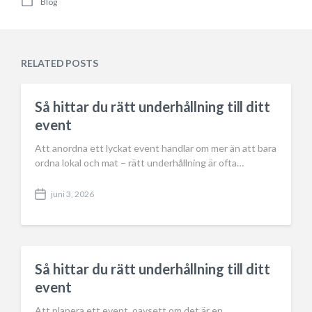
Blog
o
P
s
o
t
s
d
t
a
e
RELATED POSTS
t
d
e
i
n
Så hittar du rätt underhållning till ditt
event
Att anordna ett lyckat event handlar om mer än att bara
ordna lokal och mat – rätt underhållning är ofta…
juni 3, 2026
P
o
s
t
d
a
Så hittar du rätt underhållning till ditt
t
event
e
Att planera ett event, oavsett om det är en