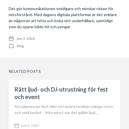
Det gör kommunikationen smidigare och minskar risken för
missförstånd. Med dagens digitala plattformar är det enklare
än någonsin att hitta och boka rätt underhållare, samtidigt
som du sparar både tid och pengar.
juni 3, 2026
P
Blog
o
P
s
o
t
s
d
t
a
e
RELATED POSTS
t
d
e
i
n
Rätt ljud- och DJ-utrustning för fest
och event
Att planera en fest eller ett event innebär många stora
och små beslut – inte minst när det gäller ljud…
juni 9, 2026
P