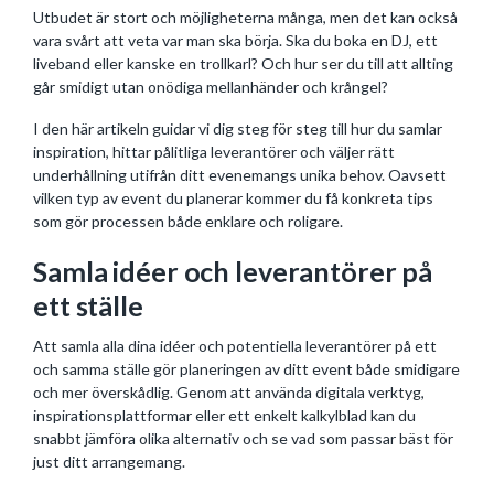
Utbudet är stort och möjligheterna många, men det kan också
vara svårt att veta var man ska börja. Ska du boka en DJ, ett
liveband eller kanske en trollkarl? Och hur ser du till att allting
går smidigt utan onödiga mellanhänder och krångel?
I den här artikeln guidar vi dig steg för steg till hur du samlar
inspiration, hittar pålitliga leverantörer och väljer rätt
underhållning utifrån ditt evenemangs unika behov. Oavsett
vilken typ av event du planerar kommer du få konkreta tips
som gör processen både enklare och roligare.
Samla idéer och leverantörer på
ett ställe
Att samla alla dina idéer och potentiella leverantörer på ett
och samma ställe gör planeringen av ditt event både smidigare
och mer överskådlig. Genom att använda digitala verktyg,
inspirationsplattformar eller ett enkelt kalkylblad kan du
snabbt jämföra olika alternativ och se vad som passar bäst för
just ditt arrangemang.