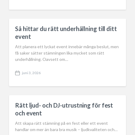
o
s
t
d
a
Så hittar du rätt underhållning till ditt
t
event
e
Att planera ett lyckat event innebär många beslut, men
få saker sätter stämningen lika mycket som rätt
underhållning. Oavsett om…
juni 3, 2026
P
o
s
t
d
a
Rätt ljud- och DJ-utrustning för fest
t
och event
e
Att skapa rätt stämning på en fest eller ett event
handlar om mer än bara bra musik – ljudkvaliteten och…