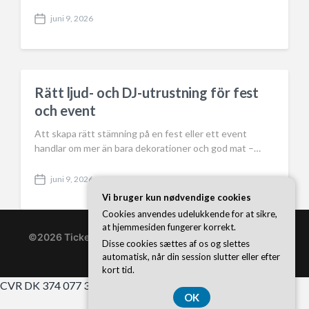
juni 9, 2026
P
o
s
t
d
a
Rätt ljud- och DJ-utrustning för fest
t
och event
e
Att skapa rätt stämning på en fest eller ett event
handlar om mer än bara dekorationer och god mat –…
juni 9, 2026
P
Vi bruger kun nødvendige cookies
o
s
Cookies anvendes udelukkende for at sikre,
t
at hjemmesiden fungerer korrekt.
d
©2026 Ticketonline.se
| WordPress Theme by
Superb
Disse cookies sættes af os og slettes
a
WordPress Themes
automatisk, når din session slutter eller efter
t
kort tid.
e
CVR DK 374 077 39
OK