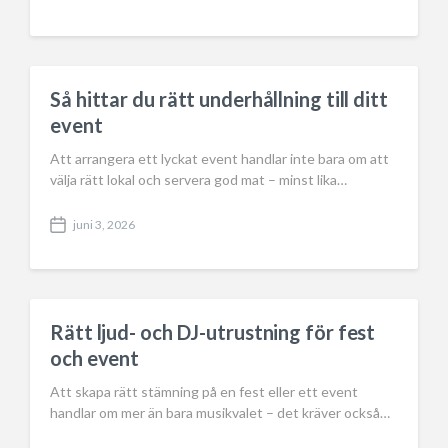
o
s
t
d
a
Så hittar du rätt underhållning till ditt
t
event
e
Att arrangera ett lyckat event handlar inte bara om att
välja rätt lokal och servera god mat – minst lika…
juni 3, 2026
P
o
s
t
d
a
Rätt ljud- och DJ-utrustning för fest
t
och event
e
Att skapa rätt stämning på en fest eller ett event
handlar om mer än bara musikvalet – det kräver också…