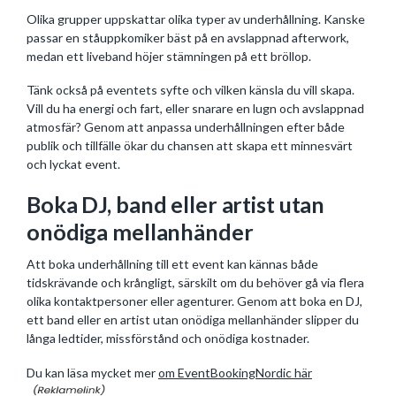
Olika grupper uppskattar olika typer av underhållning. Kanske
passar en ståuppkomiker bäst på en avslappnad afterwork,
medan ett liveband höjer stämningen på ett bröllop.
Tänk också på eventets syfte och vilken känsla du vill skapa.
Vill du ha energi och fart, eller snarare en lugn och avslappnad
atmosfär? Genom att anpassa underhållningen efter både
publik och tillfälle ökar du chansen att skapa ett minnesvärt
och lyckat event.
Boka DJ, band eller artist utan
onödiga mellanhänder
Att boka underhållning till ett event kan kännas både
tidskrävande och krångligt, särskilt om du behöver gå via flera
olika kontaktpersoner eller agenturer. Genom att boka en DJ,
ett band eller en artist utan onödiga mellanhänder slipper du
långa ledtider, missförstånd och onödiga kostnader.
Du kan läsa mycket mer
om EventBookingNordic här