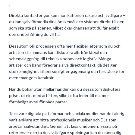
.
Direkta kontakter gör kommunikationen rakare och tydligare –
du kan själv förmedla dina önskemål och visioner direkt till den
som ska stå på scenen, vilket ökar chansen att du får exakt
den underhållning du vill ha.
Dessutom blir processen ofta mer flexibel, eftersom du och
artisten tillsammans kan diskutera allt från låtval och
schemaläggning till tekniska behov och logistik. Många
artister och band föredrar själva direktkontakt, då det ger
större möjlighet till personligt engagemang och förståelse för
evenemangets karaktär.
När du bokar utan mellanhänder kan du dessutom diskutera
priset direkt med artisten, vilket ofta leder till ett mer
förmånligt avtal för båda parter.
Tack vare digitala plattformar och sociala medier har det aldrig
varit enklare att hitta professionella musiker och DJs som
arbetar självständigt. Genom att läsa omdömen, lyssna på
referenser och ta del av tidigare spelningar kan du känna dig