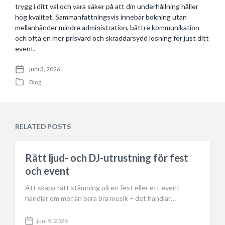
trygg i ditt val och vara säker på att din underhållning håller
hög kvalitet. Sammanfattningsvis innebär bokning utan
mellanhänder mindre administration, bättre kommunikation
och ofta en mer prisvärd och skräddarsydd lösning för just ditt
event.
juni 3, 2026
P
Blog
o
P
s
o
t
s
d
t
a
e
RELATED POSTS
t
d
e
i
n
Rätt ljud- och DJ-utrustning för fest
och event
Att skapa rätt stämning på en fest eller ett event
handlar om mer än bara bra musik – det handlar…
juni 9, 2026
P