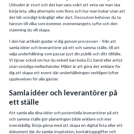
Utbudet är stort och det kan vara svårt att veta var man ska
börja leta, vilka alternativ som finns och hur man bokar utan att
det blir onödigt krångligt eller dyrt. Dessutom behöver du ta
hänsyn till vilka som kommer, evenemangets syfte och den
stämning du vill skapa.
I den här artikeln guidar vi dig genom processen – från att
samla idéer och leverantörer på ett och samma ställe, till att
välja underhållning som passar just din publik och ditt tillfälle.
Vi tipsar också om hur du enkelt kan boka DJ, band eller artist
utan onödiga mellanhänder. Målet är att göra det enklare för
dig att skapa ett event där underhållningen verkligen lyfter
upplevelsen för alla gäster.
Samla idéer och leverantörer på
ett ställe
Att samla alla dina idéer och potentiella leverantörer på ett
och samma ställe gör planeringen både enklare och mer
överskådlig. Börja gärna med att skapa en digital lista eller ett
dokument där du samlar inspiration, kontaktuppgifter och