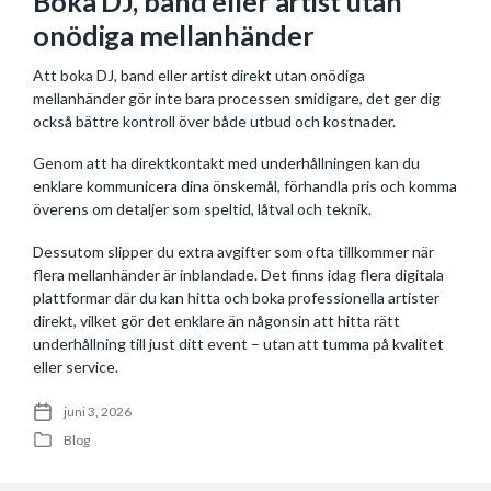
Boka DJ, band eller artist utan
onödiga mellanhänder
Att boka DJ, band eller artist direkt utan onödiga
mellanhänder gör inte bara processen smidigare, det ger dig
också bättre kontroll över både utbud och kostnader.
Genom att ha direktkontakt med underhållningen kan du
enklare kommunicera dina önskemål, förhandla pris och komma
överens om detaljer som speltid, låtval och teknik.
Dessutom slipper du extra avgifter som ofta tillkommer när
flera mellanhänder är inblandade. Det finns idag flera digitala
plattformar där du kan hitta och boka professionella artister
direkt, vilket gör det enklare än någonsin att hitta rätt
underhållning till just ditt event – utan att tumma på kvalitet
eller service.
juni 3, 2026
P
Blog
o
P
s
o
t
s