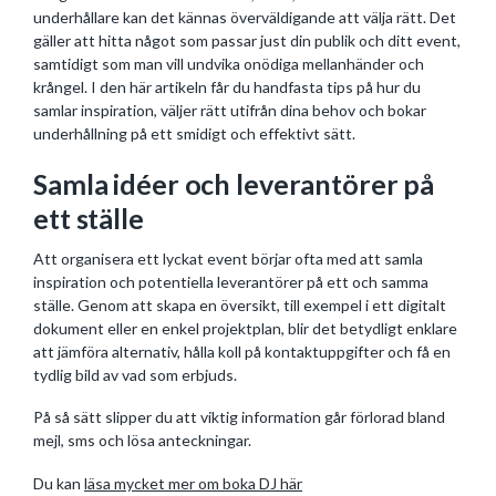
underhållare kan det kännas överväldigande att välja rätt. Det
gäller att hitta något som passar just din publik och ditt event,
samtidigt som man vill undvika onödiga mellanhänder och
krångel. I den här artikeln får du handfasta tips på hur du
samlar inspiration, väljer rätt utifrån dina behov och bokar
underhållning på ett smidigt och effektivt sätt.
Samla idéer och leverantörer på
ett ställe
Att organisera ett lyckat event börjar ofta med att samla
inspiration och potentiella leverantörer på ett och samma
ställe. Genom att skapa en översikt, till exempel i ett digitalt
dokument eller en enkel projektplan, blir det betydligt enklare
att jämföra alternativ, hålla koll på kontaktuppgifter och få en
tydlig bild av vad som erbjuds.
På så sätt slipper du att viktig information går förlorad bland
mejl, sms och lösa anteckningar.
Du kan
läsa mycket mer om boka DJ här