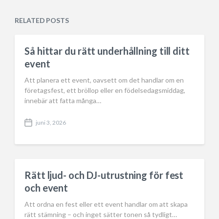
d
t
a
e
RELATED POSTS
t
d
e
i
n
Så hittar du rätt underhållning till ditt
event
Att planera ett event, oavsett om det handlar om en
företagsfest, ett bröllop eller en födelsedagsmiddag,
innebär att fatta många…
juni 3, 2026
P
o
s
t
d
a
Rätt ljud- och DJ-utrustning för fest
t
och event
e
Att ordna en fest eller ett event handlar om att skapa
rätt stämning – och inget sätter tonen så tydligt…