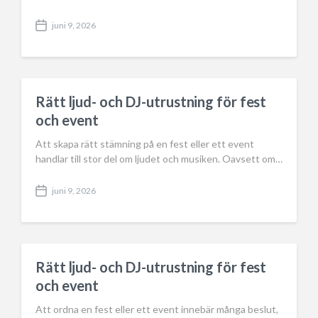
juni 9, 2026
P
o
s
t
d
a
Rätt ljud- och DJ-utrustning för fest
t
och event
e
Att skapa rätt stämning på en fest eller ett event
handlar till stor del om ljudet och musiken. Oavsett om…
juni 9, 2026
P
o
s
t
d
a
Rätt ljud- och DJ-utrustning för fest
t
och event
e
Att ordna en fest eller ett event innebär många beslut,